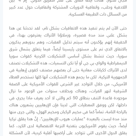
مجال للحوار. هناك أيضاً اتفاق على فتح الطريق الدولي "إم 4" بين
اللاذقية وحلب، واتفاقية الدوريات المشتركة واتفاقيات حول عدد كبير
من المسائل ذات الطبيعة العسكرية.
حتى الآن لم يتم تنفيذ هذه الاتفاقيات بشكل تام، لقد تحدثنا عن هذا
بشكل علني منذ مدة قصيرة، وزملاؤنا الأتراك يعترفون بهذا، في
الحقيقة إنهم يؤكدون أنه سيتم تذليل العقبات، وهم بدورهم يذكرون
بالاتفاق الذي تم على مستوى رئيسينا أيضاً، فيما يتعلق بشمال شرق
سوريا، حيث تنشط بشكل أساسي التشكيلات الكردية كقوات سوريا
الديمقراطية والواي بي جي أو أيا تكن التسميات، هذه التشكيلات تصنف
لدى الأتراك ككيانات معادية حتى أن بعضهم مصنف كقوى إرهابية في
الجمهورية التركية. لكن ما يجمع هذه التشكيلات أنها كلها تستخدم الغطاء
الأمريكي، من خلال التواجد غير الشرعي للقوات الأمريكية على الضفة
الشرقية لنهر الفرات، وهناك وبخلاف سنوات من الوعود ما تزال
موجودة قاعدة التنف بنطاق 50 كم والتي لا أحد يعرف ماذا يجري في
داخلها، لكن ووفق المعطيات التي لدينا فإن الإرهابيين يشعرون هناك
بالراحة التامة، تماماً كما في مخيم الركبان ومخيم الهول، والتي جرى منها
منذ مدة ليست بالبعيدة "عمليات هروب للإرهابيين". إنَّ هذا يقلق تركيا
أيضاً، حيث يقوم الأمريكيون بتغذية النزعة الانفصالية لدى الكرد، كما
يقلق الدول الأخرى التي تتواجد على أراضيها أقلية كردية، لأن المشكلة