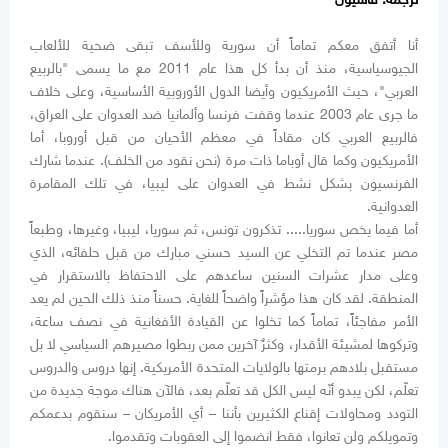
أنا أتفق معكم تماماً أن سورية وللأسف تبقى ضحية للألعاب
الجيوسياسية، منذ أن بدأ كل هذا عام 2011 مع ما يسمى "بالربيع
العربي"، حيث الأمريكيون وأيضا الدول الأوروبية الأساسية، وعلى خلاف
ما جرى عام 2003 عندما وقفت فرنسا وألمانيا ضد العدوان على العراق،
فالربيع العربي كان مقاداً في معظم الأحيان من قبل أوروبا، أما
الأمريكيون وكما قال أوباما ذات مرة (نحن نقود من الخلف). عندما شارك
الفرنسيون بشكل نشط في العدوان على ليبيا، في تلك المقامرة
العدوانية.
أما فيما يخص سوريا..... تذكرون تونس، ثم سوريا، ليبيا، وغيرها، وطبعاً
مصر عندما تم التخلي عن السيد حسني مبارك من قبل حلفائه، الذي
وعلى مدار عشرات السنين ساعدهم على الاحتفاظ بالاستقرار في
المنطقة. لقد كان هذا مؤشراً واضحاً للغاية. حسناً منذ ذلك الحين لم يعد
الأمر مفاجئاً، تماماً كما تخلوا عن القيادة الأفغانية في نصف ساعة،
وتركوها لمشيئة الأقدار، وكثرٌ آخرين ممن ربطوا مصيرهم السياسي لا بل
مستقبل بلادهم برمتها بالولايات المتحدة الأمريكية. إنها دروس والدروس
تعلّم، لكن يبدو أنّه ليس الكل قد تعلّم بعد، فالآن هناك موجة جديدة من
التودد ومحاولات إقناع الكثيرين بأننا – أي الأمريكان – سنقوم بدعمكم
وتمويلكم ولن تعانوا، فقط انضموا إلى العقوبات وتقدموا.