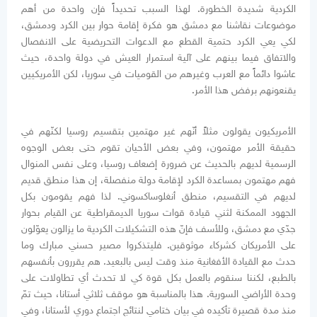
الكردية شديدة الخطورة. لهذا السبب تحديداً فإن واحدة من أهم
موضوعات نقاشنا مع دمشق هو فكرة إقامة حوار بين الكرد ودمشق،
لكي يعي الكرد حتمية القطع مع الدعوات التحريضية على الانفصال
والاتفاق فيما بينهم على آلية استمرار العيش في دولة واحدة، حيث
عاشوا دائماً مع العرب وغيرهم من القوميات في سوريا، لكن الأمريكيين
يقنعونهم برفض هذا الأمر.
الأمريكيون يقولون مثلاً أنّهم غير مهتمين بتقسيم روسيا لكنّهم في
حقيقة الأمر مهتمون، وفي بعض الأحيان تقوم حتى بعض الوجوه
الرسمية لديهم بالحديث عن ضرورة إضعاف روسيا، وعلى نفس المنوال
فهم مهتمون بمساعدة الكرد لإقامة دولة منفصلة، إن هذا منطق قديم
لديهم في التقسيم، منطق أنغلوساكسوني. لذا فهم يقومون بكل
الجهود الممكنة لثني قيادة قوات سوريا الديمقراطية عن القيام بحوار
جدّي مع دمشق، وللأسف فإنّ هذه التشكيلات الكردية ما يزالون يعوّلون
على الأمريكان كشركاء موثوقين. فليتذكروا مصير حسني مبارك وما
حدث مع القيادة الأفغانية منذ وقت ليس بالبعيد. هم يقررون بأنفسهم
بالطبع، لكننا سنقوم بالعمل بكل قوة كي لا تحدث أي تطاولات على
وحدة الأراضي السورية. هذا بالمناسبة هو موقف ثلاثي أستانا، حيث تمّ
منذ مدة قصيرة تأكيده في بيان ختامي لنتائج اجتماع دوري لأستانا، وفي