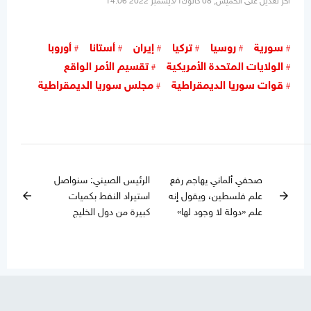
آخر تعديل على الخميس, 08 كانون1/ديسمبر 2022 14:06
سورية
روسيا
تركيا
إيران
أستانا
أوروبا
الولايات المتحدة الأمريكية
تقسيم الأمر الواقع
قوات سوريا الديمقراطية
مجلس سوريا الديمقراطية
صحفي ألماني يهاجم رفع
الرئيس الصيني: سنواصل
علم فلسطين، ويقول إنه
استيراد النفط بكميات
arrow_back
arrow_forward
علم «دولة لا وجود لها»
كبيرة من دول الخليج