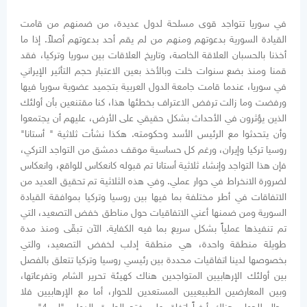
في سوريا تتواجد قوى مسلحة لدول عديدة، من ضمنهم من قامت
القيادة السورية بدعوتهم ومنهم من لم يقم أحد بدعوتهم أصلاً. إذا ما
أخذنا بالحسبان العلاقة الخاصة، وتاريخ العلاقات بين سوريا وتركيا، فقد
قمنا ومنذ بضع سنوات خلت وبالأخذ بعين الاعتبار حجم التأثير الإيراني
في سوريا، عندما قامت جامعة الدول العربية بتجميد عضوية سوريا فيها
ورفضت وما زالت ترفض الاعتراف بخطئها هذا، كنا مقتنعين بأن أولئك
الذين يؤثرون في الأحداث بشكل حقيقي على الأرض، عليهم أن يجتمعوا
وأن يتحدثوا مع الرئيس الأسد وحكومته. هكذا نشأت ثلاثية " أستانا"
روسيا تركيا وإيران، ورغم كل حساسية موقف دمشق من التواجد التركي،
فإن هذا التواجد وإنشاء ثلاثية أستانا تم قبوله كانعكاس للواقع، وانعكاس
لضرورة الانخراط في حوار عملي. وفي هذه الثلاثية تم تحقيق العديد من
الاتفاقات في أطر مختلفة بما فيها بين روسيا وتركيا بموافقة القيادة
السورية ومن ضمنها أعني الاتفاقيات حول مناطق خفض التصعيد، التي
تم تنفيذها عملياً بشكل سريع بما فيه الكفاية. الآن تبقّى ومنذ مدة
طويلة منطقة واحدة، هي منطقة إدلب لخفض التصعيد، والتي
بخصوصها لدينا اتفاقيات محددة بين رئيسي روسيا وتركيا تتعلق بالفصل
بين أولئك الإرهابيين المتواجدين هناك كهيئة تحرير الشام وتفرعاتها،
وبين المعارضين الطبيعيين المستعدين للحوار، أما مع الإرهابيين فلا