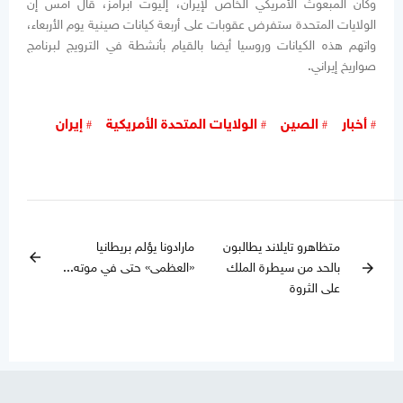
وكان المبعوث الأمريكي الخاص لإيران، إليوت أبرامز، قال أمس إن
الولايات المتحدة ستفرض عقوبات على أربعة كيانات صينية يوم الأربعاء،
واتهم هذه الكيانات وروسيا أيضا بالقيام بأنشطة في الترويج لبرنامج
صواريخ إيراني.
أخبار
الصين
الولايات المتحدة الأمريكية
إيران
متظاهرو تايلاند يطالبون
مارادونا يؤلم بريطانيا
arrow_back
بالحد من سيطرة الملك
«العظمى» حتى في موته...
arrow_forward
على الثروة