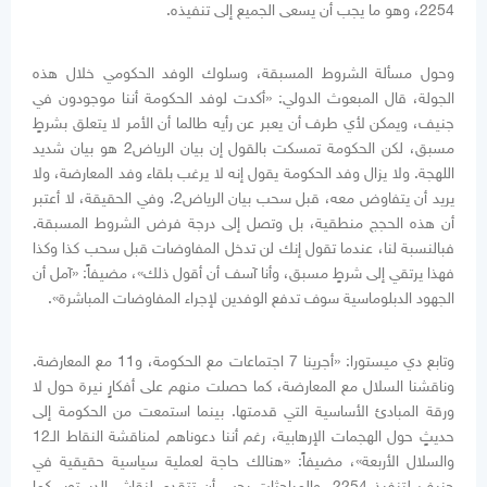
2254، وهو ما يجب أن يسعى الجميع إلى تنفيذه.
وحول مسألة الشروط المسبقة، وسلوك الوفد الحكومي خلال هذه
الجولة، قال المبعوث الدولي: «أكدت لوفد الحكومة أننا موجودون في
جنيف، ويمكن لأي طرف أن يعبر عن رأيه طالما أن الأمر لا يتعلق بشرطٍ
مسبق، لكن الحكومة تمسكت بالقول إن بيان الرياض2 هو بيان شديد
اللهجة. ولا يزال وفد الحكومة يقول إنه لا يرغب بلقاء وفد المعارضة، ولا
يريد أن يتفاوض معه، قبل سحب بيان الرياض2. وفي الحقيقة، لا أعتبر
أن هذه الحجج منطقية، بل وتصل إلى درجة فرض الشروط المسبقة.
فبالنسبة لنا، عندما تقول إنك لن تدخل المفاوضات قبل سحب كذا وكذا
فهذا يرتقي إلى شرطٍ مسبق، وأنا آسف أن أقول ذلك»، مضيفاً: «آمل أن
الجهود الدبلوماسية سوف تدفع الوفدين لإجراء المفاوضات المباشرة».
وتابع دي ميستورا: «أجرينا 7 اجتماعات مع الحكومة، و11 مع المعارضة.
وناقشنا السلال مع المعارضة، كما حصلت منهم على أفكارٍ نيرة حول لا
ورقة المبادئ الأساسية التي قدمتها. بينما استمعت من الحكومة إلى
حديثٍ حول الهجمات الإرهابية، رغم أننا دعوناهم لمناقشة النقاط الـ12
والسلال الأربعة»، مضيفاً: «هنالك حاجة لعملية سياسية حقيقية في
جنيف لتنفيذ 2254. والمباحثات يجب أن تتقدم لنقاش الدستور. كما