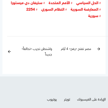
الحل السياسي
الأمم المتحدة
ستيفان دي ميستورا
المعارضة السورية
النظام السوري
2254
سورية
مصر تفتح «رفح» 4 أيام
واشنطن تجرب «تحالفاً»
arrow_forward
arrow_back
جديداً
الإرادة على الفيسبوك
تويتر
يوتيوب