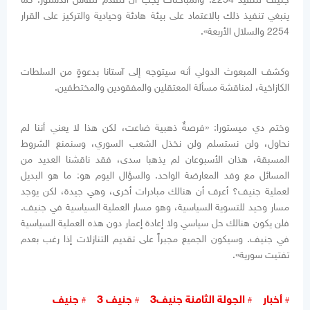
ينبغي تنفيذ ذلك بالاعتماد على بيئة هادئة وحيادية والتركيز على القرار
2254 والسلال الأربعة».
وكشف المبعوث الدولي أنه سيتوجه إلى آستانا بدعوةٍ من السلطات
الكازاخية، لمناقشة مسألة المعتقلين والمفقودين والمختطفين.
وختم دي ميستورا: «فرصةٌ ذهبية ضاعت، لكن هذا لا يعني أننا لم
نحاول، ولن نستسلم ولن نخذل الشعب السوري، وسنمنع الشروط
المسبقة، هذان الأسبوعان لم يذهبا سدى، فقد ناقشنا العديد من
المسائل مع وفد المعارضة الواحد. والسؤال اليوم هو: ما هو البديل
لعملية جنيف؟ أعرف أن هنالك مبادرات أخرى، وهي جيدة، لكن يوجد
مسار وحيد للتسوية السياسية، وهو مسار العملية السياسية في جنيف.
فلن يكون هنالك حل سياسي ولا إعادة إعمار دون هذه العملية السياسية
في جنيف. وسيكون الجميع مجبراً على تقديم التنازلات إذا رغب بعدم
تفتيت سورية».
أخبار
الجولة الثامنة جنيف3
جنيف 3
جنيف