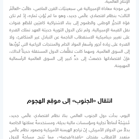
الإنتاج العالمية.
في موجة معاداة الإمبريالية في سبعينيّات القرن الماضي، طالَبَ «العالَمُ
الثالث» بنظام اقتصادي عالَمي جديد، وهو ما لم يُؤتِ ثماره، إذْ لم تكن
قوّة التحرُّر الوطني والطموح إلى بناء الاشتراكية كافيَين لقَطْع قنوات
نقل القيمة الإمبريالية. ولم تكن الدول الثورية حديثة العهد تملك القدرة
على تغيير ديناميكية الاستقطاب الناجمة عن التبادل غير المتكافئ، ولا
القدرة على زيادة أجور وأسعار المواد الخام والمنتجات الزراعية التي تُورِّدها
إلى السوق العالمية. ومهما كانت تطلُّعات الدول المستقلة حديثاً آنذاك،
فإنّ اقتصاداتها خضعتْ إلى حدٍّ كبير إلى السوق العالمية الرأسمالية
المهيمِنة.
انتقال «الجنوب» إلى موقِع الهجوم
اليوم، بدأت دول الجنوب العالمي بناءَ نظام اقتصادي عالَمي جديد،
مُنشِئةً أنماطاً تجارية ومؤسسات مالية بديلة، ومستخدمةً عملاتها الخاصة
بدلاً من الدولار الأمريكي. إنّ تراجع الهيمنة الأمريكية وصعود نظام عالَمي
متعدد الأقطاب يفتحان «نافذة/فرصة»، مما يُتيح مساحةً للدول