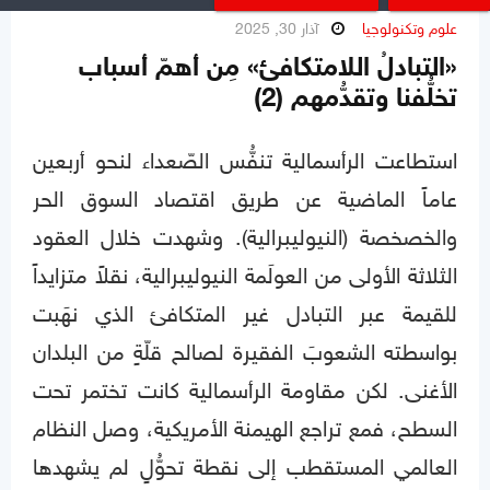
علوم وتكنولوجيا
آذار 30, 2025
«التبادلُ اللامتكافئ» مِن أهمّ أسباب
تخلُّفنا وتقدُّمهم (2)
استطاعت الرأسمالية تنفُّس الصّعداء لنحو أربعين
عاماً الماضية عن طريق اقتصاد السوق الحر
والخصخصة (النيوليبرالية). وشهدت خلال العقود
الثلاثة الأولى من العولَمة النيوليبرالية، نقلاً متزايداً
للقيمة عبر التبادل غير المتكافئ الذي نهَبت
بواسطته الشعوبَ الفقيرة لصالح قلّةٍ من البلدان
الأغنى. لكن مقاومة الرأسمالية كانت تختمر تحت
السطح، فمع تراجع الهيمنة الأمريكية، وصل النظام
العالمي المستقطب إلى نقطة تحوُّلٍ لم يشهدها