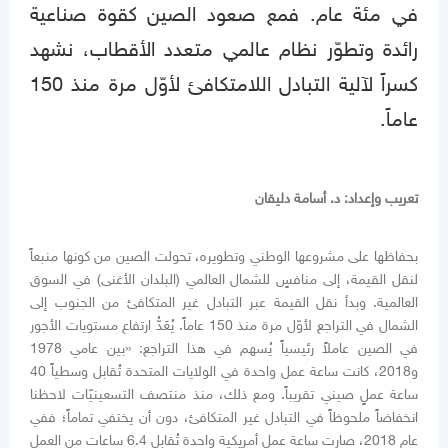
في مئة عام. فمع صعود الصين كقوة صناعية
رائدة وتطوّر نظام عالمي متعدد الأقطاب، نشهد
كسراً لآلية التبادل اللامتكافئ لأوّل مرة منذ 150
عاماً.
تعريب وإعداد: د. أسامة دليقان
بحفاظها على مشروعها الوطني وتطويره، تحولت الصين من كونها منبعاً
لنقل القيمة، إلى منافسٍ للشمال العالمي (البلدان الأغنى) في السوق
العالمية. وبدأ نقل القيمة عبر التبادل غير المتكافئ من الجنوب إلى
الشمال في التراجع لأوّل مرة منذ 150 عاماً. يُعَدُّ ارتفاع مستويات الأجور
في الصين عاملاً رئيسياً يُسهم في هذا التراجع: «بين عامي 1978
و2018، كانت ساعة عمل واحدة في الولايات المتحدة تُقابل وسطياً 40
ساعة عملٍ صيني تقريباً. ومع ذلك، منذ منتصف التسعينيّات لاحظنا
انخفاضاً ملحوظاً في التبادل غير المتكافئ، دون أن يختفي تماماً؛ ففي
عام 2018، صارت ساعة عمل أمريكية واحدة تُقابل 6.4 ساعات من العمل