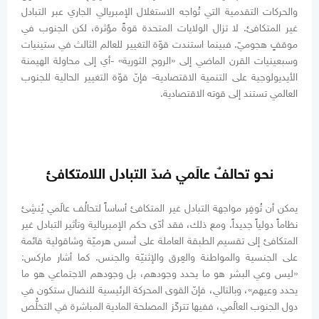
والحركات التقدمية التي تُواجه الاستغلال الإمبريالي الجاري عبر التبادل
غير المتكافئ. لا تزال الولايات المتحدة قوةً مؤثرة، لكن الجنوب في
موقفٍ هجوميّ. فبينما استندت قوّة التغيير للعالم الثالث في ستينيات
وسبعينيات القرن الماضي إلى «الروح الثورية» -أي إلى محاولة الهيمنة
الأيديولوجية على التنمية الاقتصادية- فإنّ قوّة التغيير الحالية للجنوب
العالمي تستند إلى قوته الاقتصادية.
نحو تحالفٌ عالَمي ضدّ التبادل اللامتكافئ
يمكن أن تُوفِر مواجهة التبادل غير المتكافئ أساساً لتحالُف عالَمي يُنشِئ
نظاماً دولياً جديداً. ومع ذلك، فقد أدّى حكم الإمبريالية وتأثير التبادل غير
المتكافئ إلى تقسيم الطبقة العاملة على أسس هرميّة وشاقولية قائمة
على الجنسية والمواطنة والعِرق والإثنيّة والجنس. كما أشار ماركس:
«ليس وعي البشر هو ما يحدد وجودهم، بل وجودهم الاجتماعي هو ما
يحدد وعيهم»، وبالتالي، فإنّ القوى المحركة الرئيسية للنضال ستكون في
دول الجنوب العالَمي، ففيها تتركّز المصلحة المادية المباشرة في التخلُّص