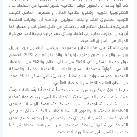
كما أنّها بحاجة إلى تطوير قواها الإنتاجية لتحرير نفسها من الاعتماد على
التكنولوجيا الغربية، وتطوير نظامها المالي والمصرفي الخاص لتجنب
التبعيّة لصندوق النقد والبنك الدوليَّين، وخاصةً أنّ الولايات المتحدة
الأمريكية تستعمل النظام المالي كسلاحٍ من خلال العقوبات والحصار. كما
أنّ بلدان الجنوب بحاجة إلى اعتماد وسائل دفع دولية جديدة للحد من قوة
الدولار في الأسواق العالمية.
ومن الأمثلة على هذه التدابير مجموعة البريكس. فالتعاون بين البرازيل
وروسيا والهند والصين وجنوب إفريقيا، والذي توسّع عام 2023 بانضمام
دول جديدة، يُشكّل الآن 46% من سكان العالم و36% من الاقتصاد
العالمي، مُوازِناً مجموعة السبع (الولايات المتحدة، وكندا، والمملكة
المتحدة، وفرنسا، وإيطاليا، وألمانيا، واليابان)، التي تُشكّل 10% فقط
من سكان العالم و30% من الاقتصاد العالَمي.
مع ذلك فإنّ «بريكس بلس» ليست منظمةً مُناهضةً للرأسمالية عموماً،
حيث يتألف النظام العالمي متعدّد الأقطاب الناشئ من مجموعةٍ مُعقَّدةٍ
من التيّارات المُتناقِضة - بين الهيمنة ومُناهضة الهيمنة، والقوى
المُحافِظة والتقدّمية، والقوى الرأسمالية والاشتراكية. علينا أنْ نضع في
اعتبارنا كلمات ماركس: لا يزول أيّ نظام اجتماعي قبل تطوير جميع القوى
المُنتجة التي يُمكنها أن تتطوّر فيه. نحن نقترب من هذه النقطة. ثم -كما
يواصل ماركس- تأتي فترة الثورة الاجتماعية.