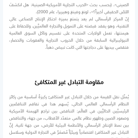
الصيني». (بحسب بحث «الحرب التجارية الأمريكية-الصينية: هل انكشفَ
اللصّ الحقيقي أخيراً؟»، لونغ وفينغ وهيريرا، عام 2000).
إنّ المركز الرأسمالي لم يعد يتمتع بميزة احتكار الإنتاج الصناعي عالي
التقنية، وهو يفقد قبضته على التمويل والتجارة العالميَّين. وللحفاظ على
هيمنتها، تعمل الولايات المتحدة على تقسيم وتآكل السوق العالمية
النيوليبرالية السابقة من خلال الحروب التجارية والعقوبات والحصار،
فتقضي بيديها على دجاجتها التي كانت تبيض ذهباً.
مقاومة التبادل غير المتكافئ
يُمثّل نقل القيمة من خلال التبادل غير المتكافئ ركيزةً أساسية من ركائز
النظام الرأسمالي العالمي الحالي. يُسهم هذا في تفاقم التناقضَين
الرئيسيَّين الحاليَّين في العالَم: التناقض بين تراجع الهيمنة الأمريكية
وصعود الصين وظهور نظام عالمي متعدّد الأقطاب، من جهة، والتناقض
بين نمط الإنتاج الرأسمالي والأنظمة البيئية للأرض، من جهة ثانية. إنَّ
التبادل غير المتكافئ اقتصادياً وبيئيّاً مُضمَرٌ في التجارة الدولية وسلاسل