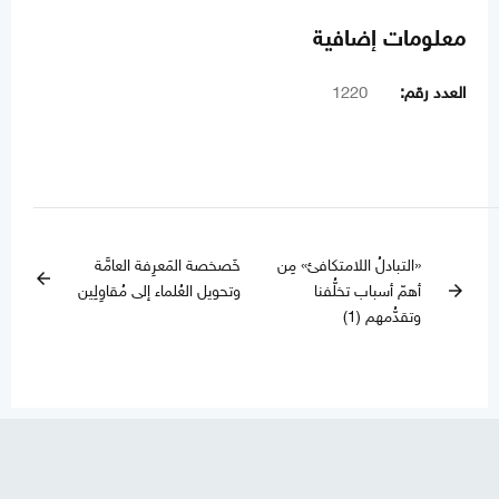
معلومات إضافية
العدد رقم:
1220
«التبادلُ اللامتكافئ» مِن
خَصخصة المَعرِفة العامَّة
arrow_back
أهمّ أسباب تخلُّفنا
وتحويل العُلماء إلى مُقاوِلِين
arrow_forward
وتقدُّمهم (1)