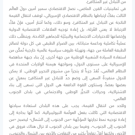
من التبادل غير المتكافئ.
في ثمانينيات القرن الماضي، نصحَ الاقتصادي سمير أمين دولَ العالَم
الثالث بفكِّ ارتباطها بالنظام الاقتصادي الإمبريالي، لوقف انتقال القيمة
الناتجة عن التبادل غير المتكافئ. ومع ذلك، وكما أشار أمين، فإنّ فكَّ
الارتباط لا يعني العُزلة، بل إعادة توجيه العلاقات الاقتصادية الدولية
وإخضاعها للاحتياجات الاجتماعية والبيئيّة للجماهير الكادحة. ويتطلّب ذلك
عمليةً تكاملية وداعمة متبادَلة، بين الصراع الطبقي في كل دولة لصالح
الطبقة العاملة من جهة، وتهيئة ظروف سياسية عالمية خارجية تُمكِّن من
استعادة السيادة الشعبية الوطنية من جهة أخرى. إنّ بناء جبهة مناهضة
للإمبريالية على مستوى الدول، ومواجهة هيمنة الولايات المتحدة في
النظام العالمي، تُعَدّ جزءاً لا يتجزأ من مشروع التحرير الوطني. لا يمكن
للدول منفردةً السعي إلى وضع حدٍّ للتبادل غير المتكافئ بمعزلٍ عن
بعضها بعضاً. وستكون القوة الدافعة هي الدول التي تسعى إلى بناء
الاشتراكية، وحركات التحرُّر الوطني والاجتماعي في بلدان الجنوب
العالمي.
وللحد من انتقال القيمة، يجب على هذه البلدان استعادة سيادتها
الاقتصادية التي تآكلت بفعل العولَمة النيوليبرالية. كما أنّها بحاجة إلى
إعادة توجيه نمط تجارتها الموَجَّهة «من الجنوب إلى الشمال» ليصبح «من
الجنوب إلى الجنوب». وفيما بين بلدان الجنوب لا تزال هناك فروق في
الأجور، ولكنها أقلّ تفاوتاً بكثير من التفاوت بالأجور بين الشمال والجنوب،