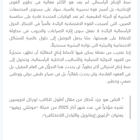
نمط الإنتاج الرأسمالي لم يعد هو الأكثر فعالية في تطوير القوى
الإنتاجية، بل أصبح قوة تدميرية عالمية، سواء على مستوى المجتمعات
البشرية أو البيئة الطبيعية. لم تعد الولايات المتحدة قادرة على منافسة
الصين، التي أصبحت القوة الاقتصادية الرائدة عالَمياً في الابتكار. الدول
الرأسمالية الرائدة لا تفعل سوى إثارة الصراعات والحروب في محاولة
للحفاظ على هيمنتها، ممّا يجعل التوصل إلى حلول عالمية للمشاكل
الاجتماعية والبيئية التي تواجه البشرية مستحيلاً.
إننا نقترب من نقطة يمكن فيها لأنماط إنتاجٍ انتقاليّة أن تظهَر، متحرّرةً
من القيود الدوليّة المتبقّية والأساليب الداخلية للرأسمالية، وتتحول إلى
نمط إنتاج اشتراكي أكثر تطوراً. لن يحدث هذا التحوُّل في العام المقبل، بل
في العقود القادمة. ولن يحدث تلقائياً، بل في صراع طبقي دولي ووطني
صعبٍ وخطير.
* النصّ هو جزء مُختار من مقال أطول للكاتب توركل لاويسين
نشره مؤخراً في عدد شهر آذار 2025 من مجلة «مونثلي ريفيو»
بعنوان «آرغيري إيمانويل والتبادل اللامتكافئ».