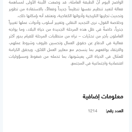
الواضح اليوم أنّ الطبقة العاملة، قد وضعت اللّبنة الأولى لمساهمة
فعالة لتعيد تنظيم نفسها تنظيماً جديداً وفعالاً، بالاستفادة من تطوير
وتحديث تجاربها التاريخية وأدواتها الكفاحية، ونعتقد أنه بإمكانها ذلك.
وخلاصة القول، نرى التجديد النقابي وتغيير أسلوب وأدوات عملها تغييراً
جذرياً، خاصةً في ظل هذه المرحلة الجديدة من حياة البلاد، وما يواجه
العاملون بأجر من تحدّيات – نراه من متطلبات المرحلة للقيام بدور أكثر
فعالية في الدفاع عن حقوق العمال وتحسين ظروف وشروط عملهم،
والارتقاء بواقعهم بما ينسجم مع معايير العمل اللائق، ويحقق الكرامة
للعمّال في الحياة التي يعيشونها، بما تحمله من ضغوط ومسؤوليات
اقتصادية واجتماعية في المجتمع.
معلومات إضافية
العدد رقم:
1214