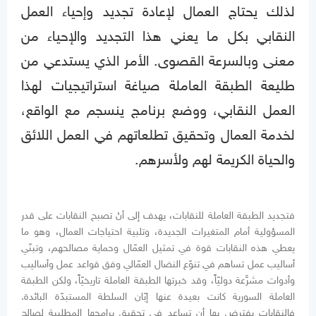
لذلك يحتاج العمال لإعادة تجديد وإحياء العمل
النقابي بكل ما يعني هذا التجديد والإحياء من
معنى وبالسرعة القصوى. الأمر الذي يستدعي من
طليعة الطبقة العاملة صياغة استراتيجيات لهذا
العمل النقابي، ووضع برنامج ينسجم مع الواقع،
لخدمة العمال وتحقيق تطلعاتهم في العمل اللائق
والحياة الكريمة لهم ولأسرهم.
فتجديد الطبقة العاملة للنقابات، يهدف إلى أنْ تصبح النقابات على قدر
المسؤولية أمام المتغيرات الجديدة، وتلبية احتياجات العمال، وهو ما
يعطي هذه النقابات قوة في تمثيل العمّال وحماية مصالحهم، وتبنّي
أساليب عمل تساهم في تنوّع النضال العمّالي وفق قواعد عمل وأساليب
وأدوات مشرَّعة دوليّاً، وقد خبرتها الطبقة العاملة تاريخيّاً، ولكن الطبقة
العاملة السورية كانت بعيدة عنها إبّان السلطة المستبدّة البائدة.
فالنقابات يفترض بها أن تساعد في تحقيق برامجها المطلبية لصالح