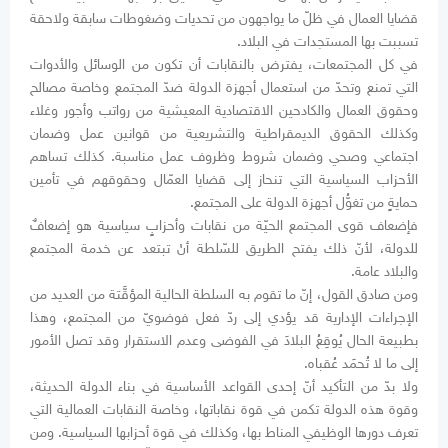
قضايا العمال في ظلّ ما يواجهون من تحديات وضغوطات سابقة ولاحقة
تسببت بها المستجدات في البلاد.
في كل المجتمعات، يفترض بالنقابات أن تكون من الوسائل والأدوات
التي تمنع وتحدّ من استعمال أجهزة الدولة ضدّ المجتمع وخاصة مصالح
وحقوق العمال والكادحين الاقتصادية المعيشية من رواتب وأجور وغلاء
وكذلك الحقوق الديمقراطية والتشريعية من قوانين عمل وضمان
اجتماعي وصحي وضمان شروط وظروف عمل مناسبة. كذلك تساهم
الأحزاب السياسية التي تنحاز إلى قضايا العمّال وحقوقهم في تأمين
حمايةٍ من تغوُّل أجهزة الدولة على المجتمع.
فإضعاف قوى المجتمع الحيّة من نقابات وأحزابٍ سياسية هو إضعافٌ
للدولة، لأنّ ذلك يفتح الطريق للسّلطة أنْ تبتعد عن خدمة المجتمع
والبلاد عامة.
ومن صادق القول، إنّ ما تقوم به السلطة الحالية المؤقَّتة من العديد من
الإجراءات الإدارية قد يؤدي إلى ردّ فعل فوضويّ من المجتمع، وهذا
بطبيعة الحال يُوقِعُ البلادَ في الفوضى وعدم الاستقرار وقد تصل الأمور
إلى ما لا تُحمَد عُقباه.
ولا بدّ من التأكيد أنّ إحدى القواعد الأساسية في بناء الدولة الحديثة،
وقوة هذه الدولة تكمن في قوة نقاباتها، وخاصة النقابات العمالية التي
تعرف دورها الوظيفي المناط بها، وكذلك في قوة أحزابها السياسية. ومن