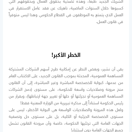
الشريك الجديد طبعاً، وهذه تضحية بحقوق العمال وبحقوقهم التي
كسبوها خلال السنوات الماضية، ناهيك عن فقد عامل الاستقرار في
العمل الذي يتمتع به الموظفون في القطاع الحكومي وهذا ليس متوفراً
في قانون العمل.
الخطر الأكبر!
بقي أن نشير، وبغض النظر عن إمكانية طرح أسهم الشركات المشتركة
المساهمة العمومية، المحدثة بموجب القانون الجديد، على الاكتتاب العام
من عدمها، كبوابة للخصخصة المباشرة وغير المباشرة، إلى أن القانون
منح مرونة وصلاحيات واسعة للحكومة، على مستوى (دمج الشركات
المساهمة العمومية أو تجزئتها أو حلها أو تغيير جهة ارتباطها)، وبقرار من
رئيس الحكومة استناداً إلى مذكرة تبريرية من الوزارة المعنية فقط!
ولعل هذه المرونة والصلاحيات الواسعة هي البوابة الأخطر، ليس على
مستوى الخصخصة الجزئية أو الكلية، بل على مستوى حل وتصفية
الجهات العامة التي ترتئيها الحكومة، خاصة وأن مروحة القانون تشمل
جميع الجهات العامة دون استثناء!