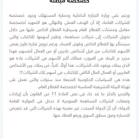
خصخصة مبطنة
ورغم نفي وزارة التجارة الداخلية وحماية المستهلك وجود خصخصة
للشركات العامة، إلا أن الهدف العملي والنهائي هو التمهيد لخصخصة
معامل ومنشآت القطاع العام وسيطرة القطاع الخاص عليها من خلال
تحويل الشركات إلى شركات مساهمة، وطرح أسهمها للاكتتاب والتي
سيستأثر بها القطاع الخاص وقوى الفساد. ورغم ترويج فكرة طرح بعض
الأسهم للاكتتاب من قبل أشخاص عاديين أو من العمال أنفسهم فهذا
مجرد ذر للرماد في العيون، فمالك أكبر الأسهم في الشركات عادة هو
الذي يملك ويقود تلك الشركات، هذا أولاً. ثانياً، مَن يملك مِن الأشخاص
العاديين أو العمال المال الكافي للاكتتاب في أسهم تلك الشركات؟!
هذه هي السياسات الحكومية المتبعة منذ سنوات والتي تعمل على
تهيئة البيئة التشريعية المناسبة لخصخصة القطاع العام.
والجدير بالذكر ما قد جاء في نص المادة 11 من القانون بأن إيرادات
ونفقات الشركات المساهمة العمومية لا تدخل في الموازنة العامة
للدولة، أي أنّ الدولة أصبحت غير معنية بهذه الشركات التي قد تتعرض
للخسارة وفق منطق السوق ورفع الغطاء عنها.