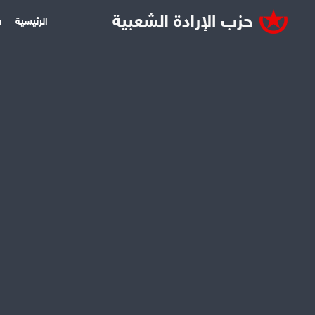
الرئيسية
س
لقاءات الإرادة الشعبية
تشري
المؤتمر الص
التوجه لموسكو 011
قاسيون