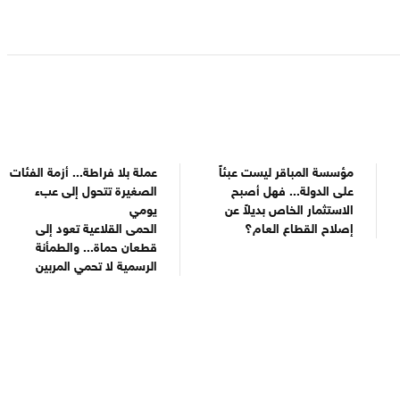
مؤسسة المباقر ليست عبئاً
عملة بلا فراطة... أزمة الفئات
على الدولة... فهل أصبح
الصغيرة تتحول إلى عبء
الاستثمار الخاص بديلاً عن
يومي
إصلاح القطاع العام؟
الحمى القلاعية تعود إلى
قطعان حماة... والطمأنة
الرسمية لا تحمي المربين