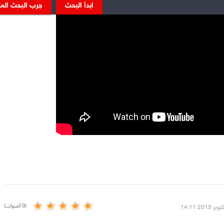
ابدأ البحث
جرب البحث الم
(0 أصوات)