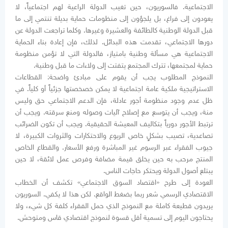
الاجتماعية. فالسوريون، حين تغيب الدولة الراعية لهم اجتماعياً، لا
يعودون إلى فراغ، بل يلجؤون إلى منظومات حماية بديلة تنتمي إلى ما
قبل الدولة الوطنية كالطائفة والعشيرة وغيرها. وكلما تراجعت الدولة عن
دورها الاجتماعي، تقدمت هذه البدائل. لذلك، فإن إعادة بناء الحماية
الاجتماعية هي مسألة وطنية بامتياز، فالدولة التي لا تؤمن منظومة
حماية لمجتمعها، تترك المجتمع يتفتت إلى ولاءات ما قبل وطنية.
النموذج المطلوب يجب أن يقوم على مبادئ واضحة: القطاعات
الاستراتيجية ملكية عامة اجتماعية لا يمكن خصخصتها جزئياً أو كلياً. في
ظل عدم وجود منظومة أجور عادلة، فإن الدعم الاجتماعي حق وليس
منة، ويجب أن يتوسع مع إصلاح آليات وصوله ومنع سرقته. ويجب أن
ترتبط الأجور دورياً بتكاليف المعيشة الحقيقية. ويجب أن تكون الضرائب
تصاعدية، تصيب بشكلٍ خاص الريوع والاحتكارات والثروات الكبيرة، لا
جيوب الفقراء عبر الرسوم غير المباشرة ورفع الأسعار. والقطاع الخاص
المنتج مرحب به حين يخلق قيمة مضافة وفرص عمل لائقة، لا حين
يبتلع أصول الدولة ويحتكر حاجات الناس.
العودة إلى طرح «اقتصاد السوق الاجتماعي» تكشف أن الخطاب
الاقتصادي الرسمي شعر ربما بضغط الواقع. لكن هذا لا يكفي. السوريون
يريدون قطيعة كاملة مع النموذج الذي حمل الفقراء كلفة كل شيء، ولا
يحتاجون اليوم إلى تسمية أقل قسوة لنموذج اقتصادي قاس ومتوحش.