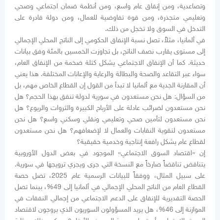
وتصاعدية، ومن إنفاق عام واسع، ومن أنظمة ضمان اجتماعي وصحي
وتعليمي متجذرة، ومن قوة تفاوضية للعمال، ومن دولة قادرة على
التدخل في السوق ولا تخجل من ذلك.
في ألمانيا، مثلاً، تصل نسبة الإنفاق الحكومي إلى الناتج المحلي الإجمالي
إلى مستوى يقارب نصف الناتج، بل تجاوزت الخمسين بالمئة وفق بيانات
حديثة. كما أن الإنفاق الاجتماعي يشكل كتلة ضخمة من الإنفاق العام،
سواء عبر التقاعد والصحة والبطالة والرعاية والإعانات المختلفة. هذا يعني
أن المقارنة الجدية مع ألمانيا لا تبدأ من القول إن القطاع الخاص مهم، بل
من السؤال: هل نحن مستعدون في سورية لدولة تنفق بهذا الحجم؟ هل
نحن مستعدون لضرائب عادلة على الأرباح الكبيرة والثروات والريوع؟ هل
نحن مستعدون لتأمين صحي وتعليمي ونقلي وسكني واسع؟ هل نحن
مستعدون لتقوية النقابات والعمال لا لإضعافهم؟ هل نحن مستعدون
لقطاع عام يشكل رافعة إنتاجية وخدمية حقيقية؟
إن «اقتصاد السوق الاجتماعي» الموجود في بعض الدول الأوروبية
يتناقض تناقضاً صارخاً مع النسخة التي جرى ويجري ترويجها في سورية.
على سبيل المثال، ووفقاً للبيانات الرسمية عام 2025، تصل حصة
القطاع العام من الناتج المحلي الإجمالي في ألمانيا إلى 49%، بينما تصل
الحصة التقديرية للإنفاق على الدعم الاجتماعي من إجمالي النفقات في
الموازنة إلى 46%، هل يريد المسؤولون السوريون الذي يروجون لاقتصاد