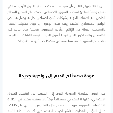
جرى آنذاك إيهام الناس بأن سورية سوف تحذو حذو الدول الأوروبية التي
تعمل وفقاً لمبادئ اقتصاد السوق الاجتماعي، حيث يتاح المجال للقطاع
الخاص مع احتفاظ الدولة بشبكات أمان اجتماعي حازمة وصارمة. لكن
الواقع الاقتصادي كشف زيف هذه الوعود، إذ جرى تفكيك الدعم،
وانسحبت الدولة من الإنتاج، وتُرك السوريون فريسة بين أنياب كبار
الفاسدين والمحتكرين الذين نهبوا أصول الدولة بذريعة التشاركية. واليوم،
يعاد إنتاج المشهد عينه، مما يستدعي تفكيكاً جذرياً لهذه الطروحات.
عودة مصطلح قديم إلى واجهة جديدة
حين تعود الحكومة السورية اليوم إلى الحديث عن اقتصاد السوق
الاجتماعي، فإنها لا تستدعي مصطلحاً بريئاً ولا صفحة بيضاء في الذاكرة
الاقتصادية السورية. فهذا المصطلح دخل القاموس الرسمي عام 2005،
خلال المؤتمر القطري العاشر لحزب البعث، حين أعلنت سلطة الأسد