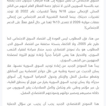
السوق الاجتماعي أن تصل سورية إلى هذه الأرقام؟ سيكون ذلك بمثابة
عيد بالنسبة للسوريين الذين لا تتجاوز حصة القطاع العام لديهم من الناتج
المحلي الإجمالي سوى 18% وفقاً لتقديرات عام 2022 (لا توجد
تقديرات حديثة)، بينما الحصة التقديرية للدعم الاجتماعي من إجمالي
نفقات موازنة 2026 لا تتعدى 13% (هذا في حال أنفق فعلاً على الدعم
الاجتماعي)!
من هنا، فإن المطلوب ليس العودة إلى اقتصاد السوق الاجتماعي كما
طرح عام 2005، ولا الاكتفاء بنسخة مخففة من اقتصاد السوق الحر.
المطلوب هو بناء نموذج اقتصادي جديد منحاز صراحة لفقراء الشعب
السوري. والانحياز هنا يعني التزاماً جذرياً بإعادة توزيع الثروة لمصلحة
المنهوبين من الشعب السوري.
يبدأ هذا النموذج الجديد من إعادة توحيد السوق السورية نفسها. فلا
يمكن الحديث عن تنمية وطنية في ظل حواجز اقتصادية بين المناطق
وتقطع سلاسل النقل والإنتاج وتحول الجغرافيا السورية إلى أسواق
مجزأة. ولا يمكن توحيد السوق السورية بقرار من فوق أو بمنطق الغلبة،
بل عبر مؤتمر وطني عام وشامل وكامل الصلاحيات يقرر السوريون من
خلاله مصيرهم ومصير دولتهم ونموذجهم الاقتصادي المقبل.
هذا النموذج الاقتصادي الجديد يجب أن يجيب عن سؤال الحماية