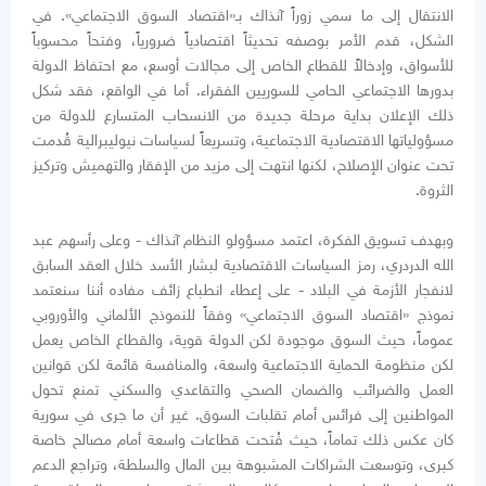
الانتقال إلى ما سمي زوراً آنذاك بـ«اقتصاد السوق الاجتماعي». في
الشكل، قدم الأمر بوصفه تحديثاً اقتصادياً ضرورياً، وفتحاً محسوباً
للأسواق، وإدخالاً للقطاع الخاص إلى مجالات أوسع، مع احتفاظ الدولة
بدورها الاجتماعي الحامي للسوريين الفقراء. أما في الواقع، فقد شكل
ذلك الإعلان بداية مرحلة جديدة من الانسحاب المتسارع للدولة من
مسؤولياتها الاقتصادية الاجتماعية، وتسريعاً لسياسات نيوليبرالية قُدمت
تحت عنوان الإصلاح، لكنها انتهت إلى مزيد من الإفقار والتهميش وتركيز
الثروة.
وبهدف تسويق الفكرة، اعتمد مسؤولو النظام آنذاك - وعلى رأسهم عبد
الله الدردري، رمز السياسات الاقتصادية لبشار الأسد خلال العقد السابق
لانفجار الأزمة في البلاد - على إعطاء انطباع زائف مفاده أننا سنعتمد
نموذج «اقتصاد السوق الاجتماعي» وفقاً للنموذج الألماني والأوروبي
عموماً، حيث السوق موجودة لكن الدولة قوية، والقطاع الخاص يعمل
لكن منظومة الحماية الاجتماعية واسعة، والمنافسة قائمة لكن قوانين
العمل والضرائب والضمان الصحي والتقاعدي والسكني تمنع تحول
المواطنين إلى فرائس أمام تقلبات السوق. غير أن ما جرى في سورية
كان عكس ذلك تماماً، حيث فُتحت قطاعات واسعة أمام مصالح خاصة
كبرى، وتوسعت الشراكات المشبوهة بين المال والسلطة، وتراجع الدعم