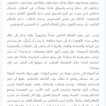
حرفيون وصناعيون صغار وتجار متوسطون وفلاحون ومنتجون حقيقيون
يحتاجون إلى حماية ودعم وأسواق عادلة. وهناك، في المقابل، رأسمال
احتكاري كبير يبحث عن الربح السريع، وعن شراء الأصول العامة بـ«تراب
المصاري». الخلط بين هذين المستويين يسمح لخطاب «دعم القطاع
الخاص» بأن يخدم الأقوى داخل القطاع الخاص، لا المنتجين الحقيقيين.
وحتى حين يكون القطاع الخاص منتجاً وضرورياً، فإنه يحتاج إلى إطار
وطني يحدد الأولويات لا إلى حرية مطلقة. إذ يجب أن يُسأل: هل يستثمر
في الزراعة والصناعة والغذاء والدواء؟ أم يذهب إلى العقارات والمضاربة
والتجارة السريعة؟ هل يلتزم بأجور لائقة وضمانات اجتماعية؟ أم ينتج
فرص عمل هشة بلا حماية؟ هل يدفع ضرائب تصاعدية عادلة؟ هل يعيد
استثمار أرباحه داخل الاقتصاد الوطني أم يحولها إلى الخارج عند أول
فرصة؟
أما الدولة التي يختزل دورها في «وضع الرؤية»، فهي دولة ناقصة. الدولة
في بلد محطم وفقير لا تملك ترف الاكتفاء بالتنظيم. عليها أن تنتج
وتستثمر وتوظف وتدعم وتراقب وتخطط، وتعيد توزيع الثروة وتبني
شبكات أمان واسعة وتضمن تأمين الحد الأدنى من المعيشة وتمنع
الاحتكار وتجتث الفساد وتعيد الاعتبار للعمل. وإذا كان الفساد قد ضرب
القطاع العام سابقاً، فالحل ليس التخلص من القطاع العام، بل تحريره من
الفساد والزبائنية والنهب، وإخضاعه لرقابة شعبية حقيقية. فالقطاع العام