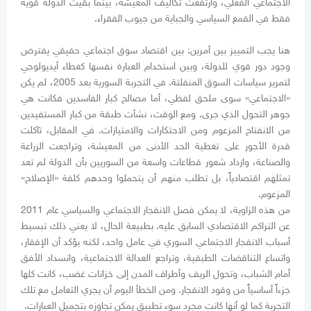
الاجتماعي الفعلي، وارتفعت تكاليف المعيشة، بينما بقيت الدولة قوية
فقط في القمع السياسي والجباية من جيوب الفقراء.
هنا يجب التمييز بين أمرين: بين اقتصاد سوق اجتماعي حقيقي يفترض
وجود دور قوي للدولة، وبين استخدام العبارة نفسها كغطاء أيديولوجي
لتمرير سياسات السوق المنفلتة. في التجربة السورية بعد 2005، لم يكن
«الاجتماعي» سوى ملحق لفظي، أما مصالح كبار الفاسدين فكانت هي
جوهر التحول الذي جرى. ومع الوقت، نشأت طبقة من كبار المستفيدين
من الانفتاح المزعوم ومن الاحتكارات والامتيازات. في المقابل، تآكلت
قدرة الأجور على تغطية الحد الأدنى من المعيشة، وتراجعت الزراعة
والصناعة، وازداد شعور قطاعات واسعة من السوريين بأن الدولة لم تعد
تمثلهم اقتصادياً، بل تطلب منهم أن يتحملوا وحدهم كلفة «الإصلاح»
المزعوم.
من هذه الزاوية، لا يمكن فصل الانفجار الاجتماعي والسياسي عام 2011
عن التراكم الاقتصادي السابق عليه. بطبيعة الحال، لا يعني ذلك تبسيط
أسباب الانفجار الاجتماعي السوري في عامل واحد، لكنه يؤكد أن الإفقار،
واتساع التناقضات الطبقية، وتراجع العدالة الاجتماعية، وانسداد الأفق
أمام الشباب، وتحول الريف وأطراف المدن إلى خزانات غضب، كانت كلها
جزءاً أساسياً من وقود الانفجار. ومن الخطأ اليوم أن يجري التعامل مع تلك
التجربة كما لو أنها كانت مجرد سوء تطبيق يمكن تجاوزه بتجميل العبارات.