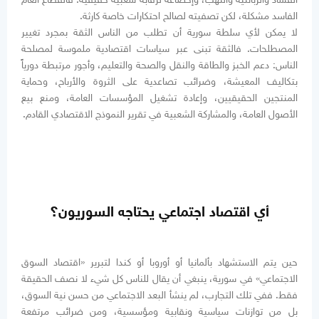
الفاسد مشكلة، لكن تصفيته لصالح احتكارات خاصة كارثة.
لا يمكن لأي سلطة سورية أن تطلب من الناس الثقة بمجرد تغيير
المصطلحات. فالثقة تبنى عبر سياسات اقتصادية ملموسة لمصلحة
الناس: دعم الخبز والطاقة والنقل والصحة والتعليم، وأجور مرتبطة دورياً
بتكاليف المعيشة، وضرائب تصاعدية على الثروة والأرباح، وحماية
المنتجين الحقيقيين، وإعادة تشغيل المؤسسات العامة، ومنع بيع
الأصول العامة، والمشاركة الشعبية في تقرير النموذج الاقتصادي القادم.
أي اقتصاد اجتماعي يحتاجه السوريون؟
حين يتم الاستشهاد بألمانيا أو أوروبا أو كندا لتبرير «اقتصاد السوق
الاجتماعي» في سورية، ينبغي أن يقال للناس كل شيء لا نصف الحقيقة
فقط. ففي تلك التجارب، لم ينشأ البعد الاجتماعي من حسن نية السوق،
بل من توازنات سياسية ونقابية ومؤسسية، ومن ضرائب مرتفعة