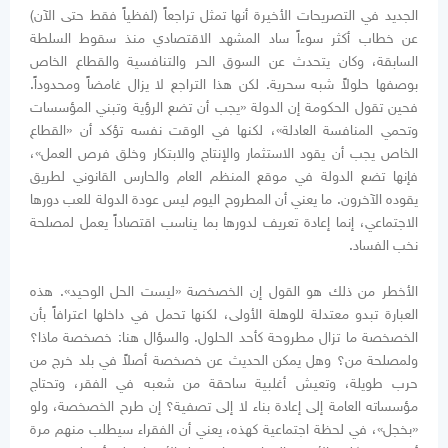
الجديد في التصريحات الأخيرة أنها تمثل تراجعاً (لفظياً فقط حتى الآن)
عن خطاب أكثر سوءاً ساد المشهد الاقتصادي منذ سقوط السلطة
السابقة، وكان يتحدث عن السوق الحر والتنافسية والقطاع الخاص
بوصفها حلولاً شبه سحرية. لكن هذا التراجع لا يزال غامضاً ومحدوداً.
فحين تقول الحكومة إن الدولة «يجب أن تضع الرؤية وتبني المؤسسات
وتحمي المنافسة العادلة»، لكنها في الوقت نفسه تؤكد أن «القطاع
الخاص يجب أن يقود الاستثمار والإنتاج والابتكار وخلق فرص العمل»،
فإنها تضع الدولة في موقع المنظم العام والحارس القانوني لطريق
يقوده الآخرون. ما يعني أن المطروح اليوم ليس عودة الدولة للعب دورها
الاجتماعي، إنما إعادة تعريف لدورها بما يناسب اقتصاداً يعمل لمصلحة
نخب الفساد.
الأخطر من ذلك هو القول إن الخصخصة «ليست الحل الوحيد». هذه
العبارة تبدو معتدلة للوهلة الأولى، لكنها تحمل في داخلها اعترافاً بأن
الخصخصة ما تزال مطروحة كأحد الحلول. والسؤال هنا: خصخصة ماذا؟
ولمصلحة من؟ وهل يمكن الحديث عن خصخصة أصلاً في بلد خرج من
حرب طويلة، وتعيش أغلبية ساحقة من شعبه في الفقر، وتحتاج
مؤسساته العامة إلى إعادة بناء لا إلى تصفية؟ إن طرح الخصخصة، ولو
«بخجل»، في لحظة اجتماعية كهذه، يعني أن الفقراء سيطلب منهم مرة