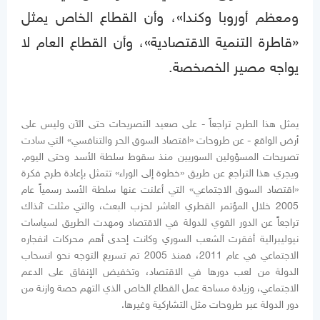
ومعظم أوروبا وكندا»، وأن القطاع الخاص يمثل
«قاطرة التنمية الاقتصادية»، وأن القطاع العام لا
يواجه مصير الخصخصة.
يمثل هذا الطرح تراجعاً - على صعيد التصريحات حتى الآن وليس على
أرض الواقع - عن طروحات «اقتصاد السوق الحر والتنافسي» التي سادت
تصريحات المسؤولين السوريين منذ سقوط سلطة الأسد وحتى اليوم.
ويجري هذا التراجع عن طريق «خطوة إلى الوراء» تتمثل بإعادة طرح فكرة
«اقتصاد السوق الاجتماعي» التي أعلنت عنها سلطة الأسد رسمياً عام
2005 خلال المؤتمر القطري العاشر لحزب البعث، والتي مثلت آنذاك
تراجعاً عن الدور القوي للدولة في الاقتصاد ومهدت الطريق لسياسات
نيوليبرالية أفقرت الشعب السوري وكانت إحدى أهم محركات انفجاره
الاجتماعي في عام 2011، فمنذ 2005 تم تسريع التوجه نحو انسحاب
الدولة من لعب دورها في الاقتصاد، وتخفيض الإنفاق على الدعم
الاجتماعي، وزيادة مساحة عمل القطاع الخاص الذي التهم حصة وازنة من
دور الدولة عبر طروحات مثل التشاركية وغيرها.