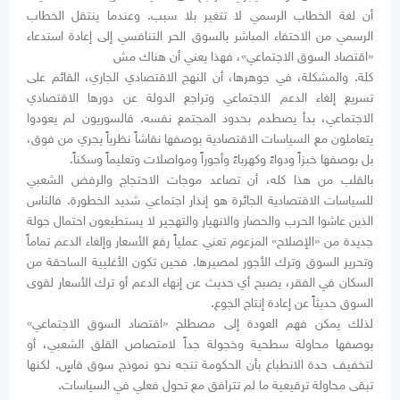
أن لغة الخطاب الرسمي لا تتغير بلا سبب. وعندما ينتقل الخطاب
الرسمي من الاحتفاء المباشر بالسوق الحر التنافسي إلى إعادة استدعاء
«اقتصاد السوق الاجتماعي»، فهذا يعني أن هناك مش
كلة. والمشكلة، في جوهرها، أن النهج الاقتصادي الجاري، القائم على
تسريع إلغاء الدعم الاجتماعي وتراجع الدولة عن دورها الاقتصادي
الاجتماعي، بدأ يصطدم بحدود المجتمع نفسه. فالسوريون لم يعودوا
يتعاملون مع السياسات الاقتصادية بوصفها نقاشاً نظرياً يجري من فوق،
بل بوصفها خبزاً ودواءً وكهرباءً وأجوراً ومواصلات وتعليماً وسكناً.
بالقلب من هذا كله، أن تصاعد موجات الاحتجاج والرفض الشعبي
للسياسات الاقتصادية الجائرة هو إنذار اجتماعي شديد الخطورة. فالناس
الذين عاشوا الحرب والحصار والانهيار والتهجير لا يستطيعون احتمال جولة
جديدة من «الإصلاح» المزعوم تعني عملياً رفع الأسعار وإلغاء الدعم تماماً
وتحرير السوق وترك الأجور لمصيرها. فحين تكون الأغلبية الساحقة من
السكان في الفقر، يصبح أي حديث عن إنهاء الدعم أو ترك الأسعار لقوى
السوق حديثاً عن إعادة إنتاج الجوع.
لذلك يمكن فهم العودة إلى مصطلح «اقتصاد السوق الاجتماعي»
بوصفها محاولة سطحية وخجولة جداً لامتصاص القلق الشعبي، أو
لتخفيف حدة الانطباع بأن الحكومة تتجه نحو نموذج سوق قاسٍ. لكنها
تبقى محاولة ترقيعية ما لم تترافق مع تحول فعلي في السياسات.