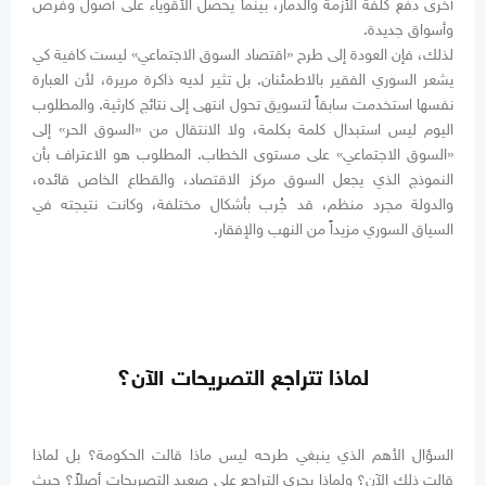
أخرى دفع كلفة الأزمة والدمار، بينما يحصل الأقوياء على أصول وفرص
وأسواق جديدة.
لذلك، فإن العودة إلى طرح «اقتصاد السوق الاجتماعي» ليست كافية كي
يشعر السوري الفقير بالاطمئنان. بل تثير لديه ذاكرة مريرة، لأن العبارة
نفسها استخدمت سابقاً لتسويق تحول انتهى إلى نتائج كارثية. والمطلوب
اليوم ليس استبدال كلمة بكلمة، ولا الانتقال من «السوق الحر» إلى
«السوق الاجتماعي» على مستوى الخطاب. المطلوب هو الاعتراف بأن
النموذج الذي يجعل السوق مركز الاقتصاد، والقطاع الخاص قائده،
والدولة مجرد منظم، قد جُرب بأشكال مختلفة، وكانت نتيجته في
السياق السوري مزيداً من النهب والإفقار.
لماذا تتراجع التصريحات الآن؟
السؤال الأهم الذي ينبغي طرحه ليس ماذا قالت الحكومة؟ بل لماذا
قالت ذلك الآن؟ ولماذا يجري التراجع على صعيد التصريحات أصلاً؟ حيث