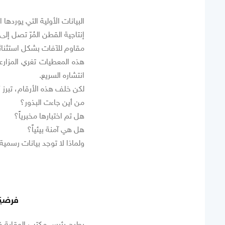
البيانات الأولية التي يوردها 
إنتاجية القطن المُرّ تصل إلى 800 كغ للدونم، مقارنة بـ300 كغ في الأصناف المعروف
مقاوم للآفات بشكل استثنائي
هذه المعطيات تغري المزارعي
انتشاره السريع.
لكن خلف هذه الأرقام، تبرز أ
من أين جاءت البذور؟
هل تم اختبارها مخبرياً؟
هل هي آمنة بيئياً؟
ولماذا لا توجد بيانات رسمية
فرضيّ
يطرح رئيس مكتب الوقاية في