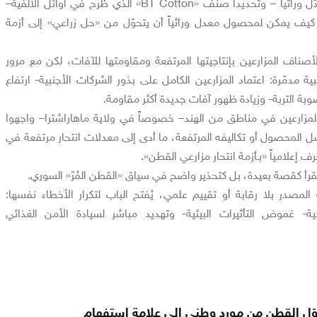
تجربة الهند مع القطن المعدّل وراثياً – وتحديداً صنف «BT Cotton» الذي طُرح في أوائل الألفية–
ه كيف يمكن لمحصول معدل وراثياً أن يتحوّل من «حل زراعي» إلى أزمة
أصناف المزارعين بإنتاجيتها المرتفعة ومقاومتها للآفات، لكن مع مرور
ية مدمّرة: اعتماد المزارعين الكامل على بذور الشركات الأجنبية- ارتفاع
بة التربة- وزيادة ظهور آفات جديدة أكثر مقاومة.
لمزارعين في مناطق من الهند– خصوصاً في ولاية ماهاراشترا– واجهوا
ل المحصول أو تكاليفه المرتفعة، ما أدى إلى معدلات انتحار مرتفعة في
إعلامياً «بـأزمة انتحار مزارعي القطن».
تُقرأ كقصة بعيدة، بل كتحذير واضح في سياق «القطن المُرّ» السوري.
لمصدر بلا رقابة أو تقييم علمي، يُفتح الباب لتكرار الأخطاء نفسها:
ة- غموض التأثيرات البيئية- وتهديد مباشر لسيادة الأمن الغذائي
ّل القطن من مورد وطني إلى علامة استفهام