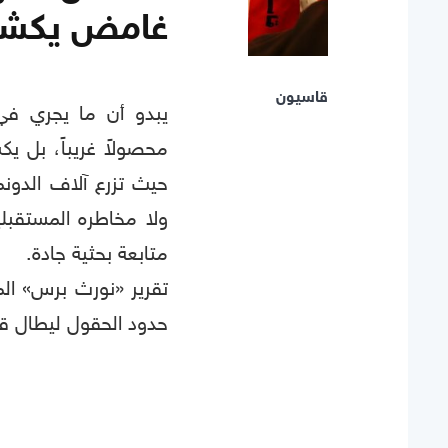
غامض يكشف ف
قاسيون
يبدو أن ما يجري في
محصولاً غريباً، بل يك
حيث تزرع آلاف الدون
ولا مخاطره المستقب
متابعة بحثية جادة.
حدود الحقول ليطال قضا