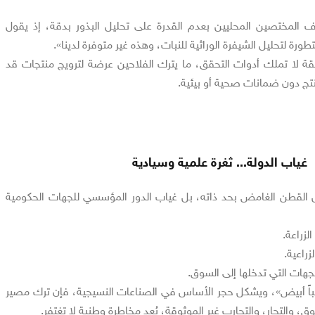
راف المختصين المحليين بعدم القدرة على تحليل البذور بدقة، إذ يقول
طورة لتحليل الشيفرة الوراثية للنبات، وهذه غير متوفرة لدينا».
قة لا تملك أدوات التحقق، ما يترك الفلاحين عرضة لترويج منتجات قد
نتج دون ضمانات صحية أو بيئية.
غياب الدولة... ثغرة علمية وسيادية
س القطن الغامض بحد ذاته، بل غياب الدور المؤسسي للجهات الحكومية
لزراعة.
زراعية.
الجهات التي تدخلها إلى السوق.
باً أبيض»، ويشكل حجر الأساس في الصناعات النسيجية، فإن ترك مصير
 والتجار، والتجارب غير الموثوقة، يُعد مخاطرة وطنية لا تغتفر.