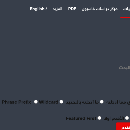
يات
مركز دراسات قاسيون
PDF
المزيد
/ English
اخر المقالات
منذ 4 أيام
بصراحة مطالب العمال بالعدالة
اليوم لا تتعدى الحد الأدنى
البحث
للحياة
منذ 4 أيام
تعقيبٌ عمالي على طروحات
الصناعي نور الدين سمحا حول
واقع الصناعة النسيجية
 مما أدخلته
ما أدخلته بالتحديد
Phrase Prefix
Wildcard
السورية: «عن جد نزعتا»
منذ 4 أيام
الأقدم أولا
Featured First
تنظيم العمال: ضرورة
موضوعية للدفاع عن الحقوق
تقدم