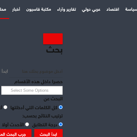
ياسة
اقتصاد
عربي دولي
تقارير وآراء
مكتبة قاسيون
أخبار
محل
بحث
ابدأ 
حصرا داخل هذه الأقسام
البحث عن
كل الكلمات التي أدخلتها
أي
ترتيب النتائج بحسب:
درجة التطابق
الأحدث أولا
ابدأ البحث
جرب البحث الم