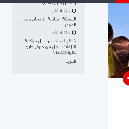
وتعديل ميزان القوى
منذ 4 أيام
الحسكة: اتفاقية الاندماج تحت
المجهر
منذ 4 أيام
قطاع الدواجن يواصل مراكمة
الأزمات... هل من حلول خارج
دائرة التخبط؟
المزيد
s