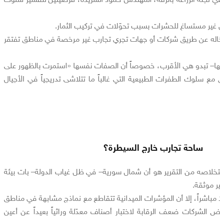
غير مستساغ للحشرات بسبب تحوّلات في تركيب الثمار.
خاله عن طريق شركات أو جهات تجري تجارب غير مرخصة في مناطق تفتقر
تها– تبدو هي الأقرب، خصوصاً أن الصفات نفسها «استمرت بالظهور على
ع سلوك الطفرات الطبيعية التي غالباً ما تتلاشى تدريجياً في الأجيال
ساحة تجارب خارج السيطرة؟
استخلاصه من التقرير هو أن شمال سورية– في ظل غياب الدولة– بات بيئة
ر موثقة.
لاً مباشراً، إلا أن المؤشرات الميدانية تتقاطع مع نماذج مشابهة في مناطق
الشركات ضعف الرقابة لاختبار أصناف معدّلة وراثياً بعيداً عن أعين