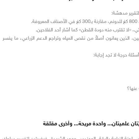
التقرير مدهشة:
ة.
، «لا تقترب منه دودة القطن» كما أشار أحد الفلاحين.
ن، الذين يعانون أصلاً من نقص المياه وتراجع الدعم الزراعي، ما يفسر
سئلة حرجة لا تجد إجابة:
 عنها؟
تان علميتان... واحدة مريحة... وأخرى مقلقة
 لجنة الزراعة بالرقة، المهندس حمود الشريدة، فرضيتين لتفسير سلوك