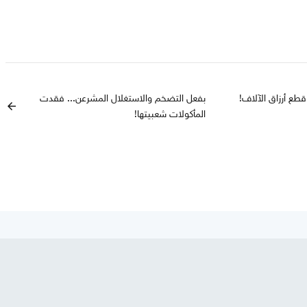
 قطع أرزاق الآلاف!
بفعل التضخم والاستغلال المشرعن... فقدت
arrow_back
المأكولات شعبيتها!