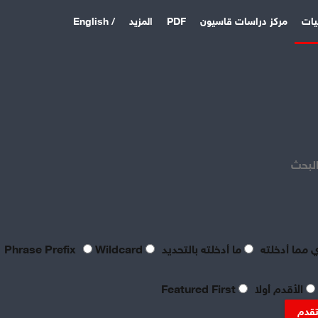
يات
مركز دراسات قاسيون
PDF
المزيد
/ English
اخر المقالات
منذ 4 أيام
بصراحة مطالب العمال بالعدالة
اليوم لا تتعدى الحد الأدنى
البحث
للحياة
منذ 4 أيام
تعقيبٌ عمالي على طروحات
الصناعي نور الدين سمحا حول
واقع الصناعة النسيجية
 مما أدخلته
ما أدخلته بالتحديد
Phrase Prefix
Wildcard
السورية: «عن جد نزعتا»
منذ 4 أيام
الأقدم أولا
Featured First
تنظيم العمال: ضرورة
موضوعية للدفاع عن الحقوق
تقدم