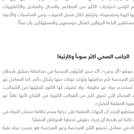
ر لتؤمن احتياجات الكثير من المطاعم والمحال والفنادق والكافتيريات
احها كبيرة ومضمونة، وترتفع خلال فصل الصيف، وفي المناسبات والأعياد
 مستغلين الباعة الجوالين كعمال موسميين والمستهلكين بآن معاً!
الجانب الصحي أكثر سوءاً وكارثية!
10/6/2، نقلاً عن موقع «أثر برس»، أكد مدير الشؤون الصحية في محافظة دمشق قحطان
ثلج المرخصة تتم مراقبتها وتؤخذ عينات منها بشكل دائم، أما المعامل غير
ستخدم مياه غير نظيفة، ولا تضيف لها الكلور لتنقيتها من الشوائب،
 العصائر التي تحوي ثلـج من القوالب الكبيرة في الشارع لأنها غالباً غير
صغيرة المغلفة أفضل».
تطيع الجزم أن الجهات المعنية على دراية بعدم نظافة مصادر المياه في
كننا لم نلاحظ أي إجراء حقيقي لحماية المواطن المفقر!
اه في معامل تصنيع الثلج المرخصة وغير المرخصة هو مصدر مياه نقية