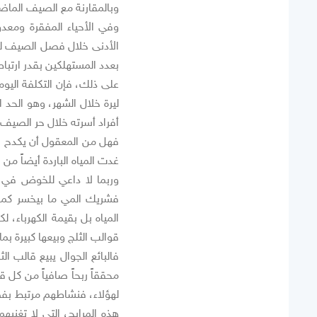
وبالمقارنة مع الصيف الماضي، ف
وفي الأحياء المفقرة ومعد
الأدنى خلال فصل الصيف لكل
بعدد المستهلكين بقدر ارتباط
ليرة خلال الشهر، وهو الحد ا
أفراد أسرته خلال حر الصيف،
فهل من المعقول أن يكدح ال
غدت المياه الباردة أيضاً من
وربما لا داعي للخوض في ال
فشريك المي ما بيخسر كما ي
المياه بل بقيمة الكهرباء، ل
قوالب الثلج وبيعها كبيرة بما
لهؤلاء، فنشاطهم مرتبط بف
هذه المرابح، التي لا تغني