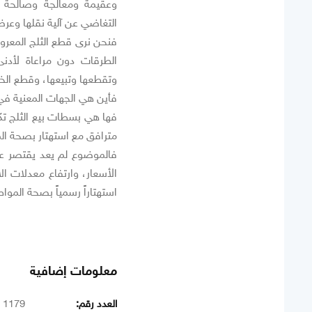
وعقيمة ومعالجة وصالحة ل
التغاضي عن آلية نقلها وعرض
فنحن نرى قطع الثلج المعرو
الطرقات دون مراعاة لأدنى
وتقطعها وتبيعها، وقطع الخي
فأين هي الجهات المعنية ف
فها هي بسطات بيع الثلج تك
مترافق مع استهتار بصحة ال
فالموضوع لم يعد يقتصر عل
الأسعار، وارتفاع معدلات الا
استهتاراً رسمياً بصحة الموا
معلومات إضافية
العدد رقم:
1179