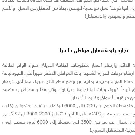
 إلى أنها فرصة عمل موسمية للبعض، بدلاً من التعطل عن العمل، والأهم
لتحكم والسيطرة والاستغلال!
تجارة رابحة مقابل مواطن خاسر!
الدائم وارتفاع أسعار منظومات الطاقة البديلة، سواء ألواح الطاقة
رتفاع درجات الحرارة الشديد، بات المواطن المفقر مجبراً على اللجوء لباعة
و حفظ المونة بطريقةٍ بدائية عبر وضع قطع الثلج عليها، مما أدى لازدهار
أرباحاً كبيرة، وبات لها تجارها وحيتانها، وكل هذا وسط تغيّبٍ متعمد
عن مراقبة الأسواق وضبط الأسعار!
حيث تراوح سعر قطعة الثلج متوسطة الحجم بين 5000 إلى 6000 ليرة عند البائعين المتجولين (قالب
الثلج يقطع إلى 4 أو 6 قطع حسب حجمه، وتكلفته على البائع لا تتجاوز 2000-3000 ليرة كأقصى
حد)، أما سعر كيس الثلج من المحال فتراوح بين 3500 ليرة وصولاً إلى 6000 ليرة، حسب الوزن
لدرجة الاستغلال السعري!