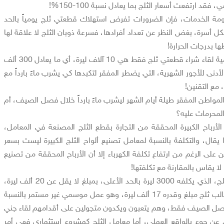
قد ارتفعت أسعار الثلج بما يعادل نسبة 100-150%!
ومة الخدمات، فإن الضرورات تفرض استهلاك قطعتي ثلج يومياً بالحد
 أسرة، بغض النظر عن تعداد أفرادها، فسرعة ذوبان الثلج لا علاقة لها
ها بدرجات الحرارة!
على ذلك، فإن التكلفة اليومية لقاء شراء قطعتي ثلج فقط هي 10 آلاف ليرة، أي ما يعادل 300 ألف
لأدنى للأجور الشهرية، التي يضطر المفقر لتكبدها كي يشرب ماءً بارداً مع
 مع التقنين!
مواطن المفقر طيلة أيام الشهر ليشرب ماءً بارداً خلال فصل الصيف، أم
 المحرمات عليه؟
أرباح الكبيرة المحققة من التجارة بقطع الثلج المصنعة في المعامل،
قال، والتكلفة بالنسبة لمعامل تصنيع ألواح الثلج الكبيرة ليست بسعر
كن على الرغم من ارتفاع تكلفة الكهرباء إلا أن الأرباح المحققة من تصنيع
 لا يقاس بالمقارنة مع تكلفتها!
فالبائع الجوال يبيع قالب الثلج، الذي يكلفه 3000 ليرة بالحد الأعلى، بمبلغ لا يقل عن 20 ألف ليرة،
محققاً ربحاً صافياً من كل قالب ثلج مبلغ وقدره 17 ألف ليرة، وهو عمل موسمي غير مستمر بالنسبة
صل الصيف فقط، وهم يتعبون ويكدون متجولين على أقدامهم لقاء جني
هم عن جوع بالواقع العملي، أما معامل الثلج كمشروع استثماري فهي أمر