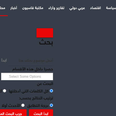
ياسة
اقتصاد
عربي دولي
تقارير وآراء
مكتبة قاسيون
أخبار
محل
بحث
ابدأ 
حصرا داخل هذه الأقسام
البحث عن
كل الكلمات التي أدخلتها
أي
ترتيب النتائج بحسب:
درجة التطابق
الأحدث أولا
ابدأ البحث
جرب البحث الم