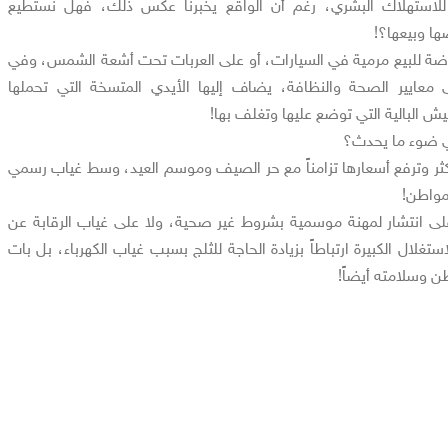
لاستهلاك البشري، رغم أن الواقع يخبرنا عكس ذلك، فهل نستطيع
ها وبيعها؟!
ضة للبيع مرمية في السيارات، أو على العربات تحت أشعة الشمس، وفي
 معايير الصحة والنظافة، يضاف إليها الأيدي المتسخة التي تحملها
ش البالية التي توضع عليها وتغلف بها!
ي ضوء ما يحدث؟
ثر وترفع أسعارها تزامناً مع حر الصيف وموسم العيد، وسط غياب رسمي
مواطن!
ى انتشار لمهنة موسمية بشروط غير صحية، ولا على غياب الرقابة عن
ستغلال الكبيرة ارتباطاً بزيادة الحاجة للثلج بسبب غياب الكهرباء، بل بات
طن وسلامته أيضاً!