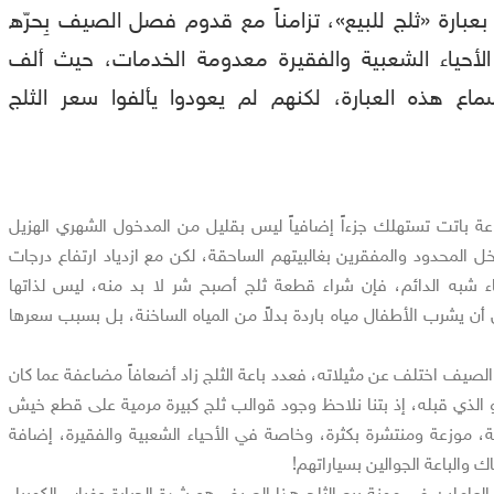
بعبارة «ثلج للبيع»، تزامناً مع قدوم فصل الصيف بِحرّه
لأحياء الشعبية والفقيرة معدومة الخدمات، حيث ألف
ماع هذه العبارة، لكنهم لم يعودوا يألفوا سعر الثلج
اعة باتت تستهلك جزءاً إضافياً ليس بقليل من المدخول الشهري الهزيل
ل المحدود والمفقرين بغالبيتهم الساحقة، لكن مع ازدياد ارتفاع درجات
اء شبه الدائم، فإن شراء قطعة ثلج أصبح شر لا بد منه، ليس لذاتها
ن يشرب الأطفال مياه باردة بدلاً من المياه الساخنة، بل بسبب سعرها
لصيف اختلف عن مثيلاته، فعدد باعة الثلج زاد أضعافاً مضاعفة عما كان
لذي قبله، إذ بتنا نلاحظ وجود قوالب ثلج كبيرة مرمية على قطع خيش
 موزعة ومنتشرة بكثرة، وخاصة في الأحياء الشعبية والفقيرة، إضافة
 والباعة الجوالين بسياراتهم!
العاملين في مهنة بيع الثلج هذا الصيف هو شدة الحرارة وغياب الكهرباء