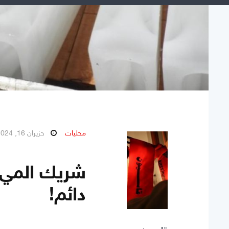
محليات
حزيران 16, 2024
شريك المي م
دائم!