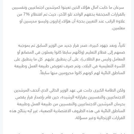
سرعان ما خابت آمال هؤلاء الذين تعينوا كمرشدين اجتماعيين ونفسيين
بالقرارات المجحفة بحقهم الواحد تلو الآخر، حيث تم اقتطاع %7 من
علاوة الراتب عند التعيين بحجة أن هؤلاء إداريون وليسو مدرسين أو
معلمين.
ثانياً، وبعد جهود كبيرة، صدر قرار جديد من الوزير السابق تم بموجبه
ضمهم إلى قطاع التعليم (وكأنهم سابقا كانوا يعملون في المصانع أو
المعامل وليس مع الطلاب)، على أن ينطبق عليهم كل ما ينطبق على
الأسرة التعليمية في البلاد، وتم صرف تعويض طبيعة العمل وطبيعة
المناطق النائية لهم كونهم كانوا محرومين منها سابقاً.
ولكن الطامة الكبرى جاءت في عهد الوزير الحالي الذي أتحف المرشدين
الاجتماعيين والنفسيين بقراراته الرشيدة، حين قام بإصدار قرار يقضي
بحرمان المرشدين الاجتماعيين والنفسيين من طبيعة العمل وطبيعة
المناطق النائية في هذه الظروف الاقتصادية الصعبة، غير آبه بنتائج هذه
القرارات الإرتجالية وغير مسؤلة.