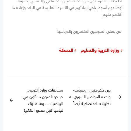
لذا يطالب المرشدون من الاختصاصين الاجتماعي والنفسي بتسوية
أوضاعهم أسوة بباقي زملائهم في الأسرة التعليمية في البلاد وإعادة ما
أقتطع منهم.
عن بعض المدرسين المتضررين بالدرباسية
وزارة التربية والتعليم
الحسكة
بين حكومتين.. وسياسة
مسابقات وزارة التربية..
واحدة المواطن السوري له
خريجو الفنون يسألون في
arrow_forward
arrow_back
نظرياته الاقتصادية أيضاً
الرياضيات.. وفتاة تؤكد
نجاحها قبل صدور النتائج!