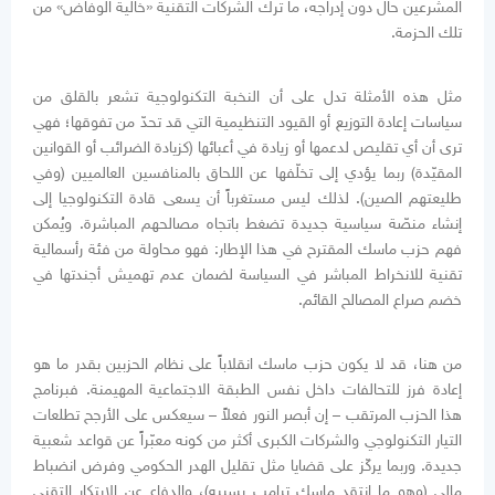
المشرعين حال دون إدراجه، ما ترك الشركات التقنية «خالية الوفاض» من
تلك الحزمة.
مثل هذه الأمثلة تدل على أن النخبة التكنولوجية تشعر بالقلق من
سياسات إعادة التوزيع أو القيود التنظيمية التي قد تحدّ من تفوقها؛ فهي
ترى أن أي تقليص لدعمها أو زيادة في أعبائها (كزيادة الضرائب أو القوانين
المقيّدة) ربما يؤدي إلى تخلّفها عن اللحاق بالمنافسين العالميين (وفي
طليعتهم الصين). لذلك ليس مستغرباً أن يسعى قادة التكنولوجيا إلى
إنشاء منصّة سياسية جديدة تضغط باتجاه مصالحهم المباشرة. ويُمكن
فهم حزب ماسك المقترح في هذا الإطار: فهو محاولة من فئة رأسمالية
تقنية للانخراط المباشر في السياسة لضمان عدم تهميش أجندتها في
خضم صراع المصالح القائم.
من هنا، قد لا يكون حزب ماسك انقلاباً على نظام الحزبين بقدر ما هو
إعادة فرز للتحالفات داخل نفس الطبقة الاجتماعية المهيمنة. فبرنامج
هذا الحزب المرتقب – إن أبصر النور فعلاً – سيعكس على الأرجح تطلعات
التيار التكنولوجي والشركات الكبرى أكثر من كونه معبّراً عن قواعد شعبية
جديدة. وربما يركّز على قضايا مثل تقليل الهدر الحكومي وفرض انضباط
مالي (وهو ما انتقد ماسك ترامب بسببه)، والدفاع عن الابتكار التقني