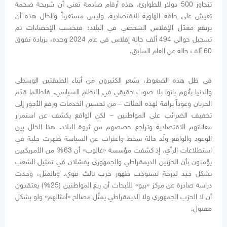
تتجاوز 500 دولار للطوارئ. هذه أرقام صادمة تعني أن شريحة ضخمة
تعيش على حافة الهاوية الاقتصادية. وليس مستغرباً والحال هذه أن
يرتفع معدّل الإفلاس الشخصي في البلاد؛ فبحسب الإحصاءات تم
تسجيل حوالي 494 ألف حالة إفلاس في عام 2024 وحده، بزيادة تفوق
60 ألف حالة عن العام السابق.
في ظل هذه الضغوط، يشعر الكثيرون من أبناء الطبقتين الوسطى
والدنيا بأنهم باتوا بلا صوت حقيقي في النظام السياسي. فلطالما قدّم
الحزبان وعوداً براقة لهذه الفئات – من تحسين الخدمات ورفع الأجور إلى
تخفيف الضرائب على المواطنين – لكن الواقع يكشف عن استمرار
معاناتهم الاقتصادية وتراجع حصصهم من ثروة البلاد. هذا الخلل بين
الوعود والواقع ولّد حالة سخط واغتراب عن السياسة ظهرت جلية في
استطلاعات الرأي. إذ كشفت مؤسسة «غالوب» أن 63% من الأمريكيين
يؤمنون بأن الحزبين الديمقراطي والجمهوري يفشلان في تمثيل الشعب
بشكل جيد لدرجة تستوجب ظهور حزب ثالث قوي. وبالمثل، وجدت
دراسة صادرة عن مركز «بيو» للأبحاث أن ربع المواطنين (25%) يعتقدون
أن لا الحزب الجمهوري ولا الديمقراطي يمثّل مصالح «أمثالهم» ولو بشكل
مقبول.