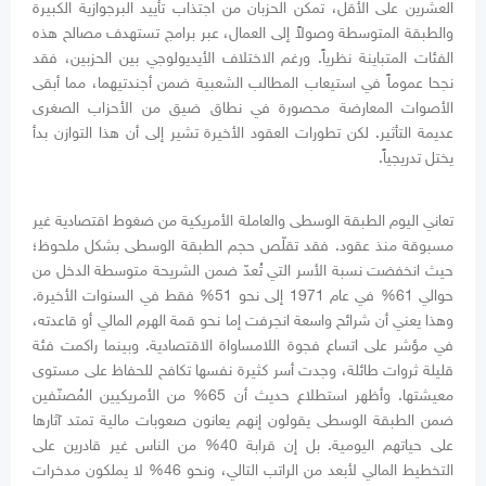
العشرين على الأقل، تمكن الحزبان من اجتذاب تأييد البرجوازية الكبيرة
والطبقة المتوسطة وصولاً إلى العمال، عبر برامج تستهدف مصالح هذه
الفئات المتباينة نظرياً. ورغم الاختلاف الأيديولوجي بين الحزبين، فقد
نجحا عموماً في استيعاب المطالب الشعبية ضمن أجندتيهما، مما أبقى
الأصوات المعارضة محصورة في نطاق ضيق من الأحزاب الصغرى
عديمة التأثير. لكن تطورات العقود الأخيرة تشير إلى أن هذا التوازن بدأ
يختل تدريجياً.
تعاني اليوم الطبقة الوسطى والعاملة الأمريكية من ضغوط اقتصادية غير
مسبوقة منذ عقود. فقد تقلّص حجم الطبقة الوسطى بشكل ملحوظ؛
حيث انخفضت نسبة الأسر التي تُعدّ ضمن الشريحة متوسطة الدخل من
حوالي 61% في عام 1971 إلى نحو 51% فقط في السنوات الأخيرة.
وهذا يعني أن شرائح واسعة انجرفت إما نحو قمة الهرم المالي أو قاعدته،
في مؤشر على اتساع فجوة اللامساواة الاقتصادية. وبينما راكمت فئة
قليلة ثروات طائلة، وجدت أسر كثيرة نفسها تكافح للحفاظ على مستوى
معيشتها. وأظهر استطلاع حديث أن 65% من الأمريكيين المُصنّفين
ضمن الطبقة الوسطى يقولون إنهم يعانون صعوبات مالية تمتد آثارها
على حياتهم اليومية. بل إن قرابة 40% من الناس غير قادرين على
التخطيط المالي لأبعد من الراتب التالي، ونحو 46% لا يملكون مدخرات