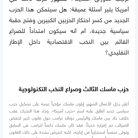
أمريكا يثير أسئلة عميقة: هل سيتمكن هذا الحزب
الجديد من كسر احتكار الحزبين الكبيرين وفتح حقبة
سياسية جديدة، أم أنه سيكون امتداداً للصراع
القائم بين النخب الاقتصادية داخل الإطار
التقليدي؟
حزب ماسك الثالث وصراع النخب التكنولوجية
أعلن رجل الأعمال الشهير إيلون ماسك مؤخراً عزمه على تشكيل حزب
سياسي جديد أطلق عليه اسم «حزب أمريكا». وجاء هذا التحرك عقب
خلاف حاد بين ماسك والرئيس دونالد ترامب حول قانون كبير لخفض
الضرائب تم إقراره حديثاً. فقد كان ماسك داعماً لترامب في السابق
وتولى منصباً استشارياً في إدارته، لكنه اعترض بشدة على ذلك القانون