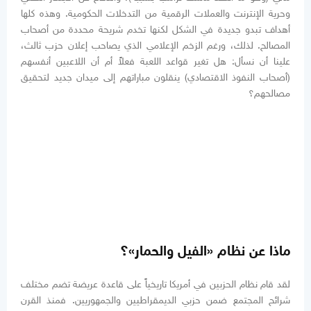
وحرية الإنترنت والعملات الرقمية من التدخلات الحكومية. وهذه كلها
أهداف تبدو جديدة في الشكل لكنها تخدم شريحة محددة من أصحاب
المصالح. لذلك، ورغم الزخم الإعلامي الذي يصاحب إعلان حزب ثالث،
علينا أن نسأل: هل تغير قواعد اللعبة فعلاً أم أن اللاعبين أنفسهم
(أصحاب النفوذ الاقتصادي) ينقلون مباراتهم إلى ميدان جديد لتحقيق
مصالحهم؟
ماذا عن نظام «الفيل والحمار»؟
لقد قام نظام الحزبين في أمريكا تاريخياً على قاعدة عريضة تضم مختلف
شرائح المجتمع ضمن حزبي الديمقراطيين والجمهوريين. فمنذ القرن