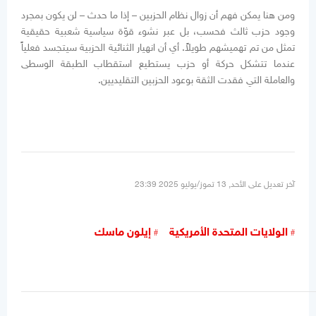
ومن هنا يمكن فهم أن زوال نظام الحزبين – إذا ما حدث – لن يكون بمجرد
وجود حزب ثالث فحسب، بل عبر نشوء قوّة سياسية شعبية حقيقية
تمثل من تم تهميشهم طويلاً. أي أن انهيار الثنائية الحزبية سيتجسد فعلياً
عندما تتشكل حركة أو حزب يستطيع استقطاب الطبقة الوسطى
والعاملة التي فقدت الثقة بوعود الحزبين التقليديين.
آخر تعديل على الأحد, 13 تموز/يوليو 2025 23:39
الولايات المتحدة الأمريكية
إيلون ماسك