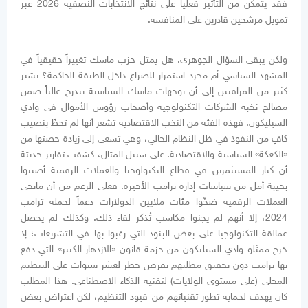
فقد يتمكن من التأثير فعلياً على نتائج الانتخابات النصفية 2026 عبر
تمويل مرشحين قادرين على المنافسة.
ولكن يبقى السؤال الجوهري: هل يمثل حزب ماسك تغييراً حقيقياً في
المشهد السياسي أم مجرد استمرار للصراع داخل الطبقة الحاكمة؟ يشير
كثير من المراقبين إلى أن توجهات ماسك السياسية تندرج غالباً ضمن
مصالح نخبة الشركات التكنولوجية وأصحاب رؤوس الأموال في وادي
السيليكون. فهذه الفئة من النخب الاقتصادية تشعر أنها لم تحظَ بنصيب
كافٍ من النفوذ في ظل النظام الحالي، وهي تسعى إلى زيادة حصتها من
«الكعكة» السياسية والاقتصادية. على سبيل المثال، كشفت تقارير حديثة
أن كبار المستثمرين في قطاع التكنولوجيا والعملات الرقمية أصيبوا
بخيبة أمل من سياسات إدارة ترامب الأخيرة. فعلى الرغم من أن مانحي
العملات الرقمية ضخّوا مئات ملايين الدولارات دعماً لحملة ترامب
2024، إلا أنهم لم يجنوا مكاسب تُذكر لقاء ذلك. وكذلك لم يحصل
عمالقة التكنولوجيا على بعض البنود التي رغبوا بها في التشريعات؛ إذ
خرج ممثلو وادي السيليكون من حزمة قانون «الازدهار الكبير» التي دفع
بها ترامب دون تحقيق مطلبهم بفرض حظر لعشر سنوات على التنظيم
المحلي (على مستوى الولايات) لتقنية الذكاء الاصطناعي. هذا المطلب
كان يهدف لحماية تطور تقنياتهم من قيود التنظيم، لكن اعتراض بعض