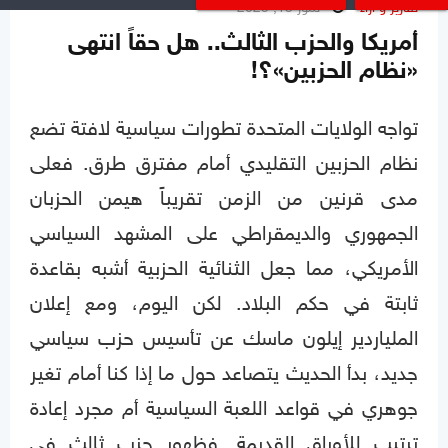
تقارير و آراء
تموز 13, 2025
أمريكا والحزب الثالث.. هل حقاً انتهى
«نظام الحزبين»؟!
تواجه الولايات المتحدة تطورات سياسية لافتة تضع
نظام الحزبين التقليدي أمام مفترق طرق. فعلى
مدى قرنين من الزمن تقريباً هيمن الحزبان
الجمهوري والديمقراطي على المشهد السياسي
الأمريكي، مما جعل الثنائية الحزبية أشبه بقاعدة
ثابتة في حكم البلاد. لكن اليوم، ومع إعلان
الملياردير إيلون ماسك عن تأسيس حزب سياسي
جديد، بدأ الحديث يتصاعد حول ما إذا كنا أمام تغير
جوهري في قواعد اللعبة السياسية أم مجرد إعادة
ترتيب للأوراق القديمة. فظهور حزب ثالث في