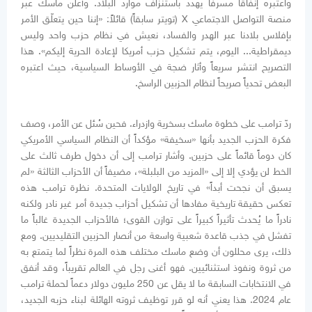
واعتبره إنفاقاً مسرفاً يهدد باستنزاف موارد البلاد. وأعلن ماسك عبر
منصة التواصل الاجتماعي X (تويتر سابقاً) قائلاً: «إننا حين يتعلّق الأمر
بإفلاس بلادنا عبر الهدر والفساد، نعيش في نظام حزب واحد وليس
ديمقراطية... اليوم، يتم تشكيل حزب أمريكا لإعادة الحرية إليكم». هذا
التصريح انتشر سريعاً وأثار ضجة في الأوساط السياسية، حيث اعتبره
البعض تحدياً صريحاً لنظام الحزبين الراسخ.
ردّ ترامب على خطوة ماسك بسخرية وازدراء. فحين سُئل عن الأمر، وصف
فكرة الحزب الجديد بأنها «سخيفة» مؤكداً أن النظام السياسي الأمريكي
كان دوماً قائماً على حزبين. وأشار ترامب إلى أن دخول طرف ثالث على
الخط لن يؤدي إلا إلى «المزيد من البلبلة»، مضيفاً أن الأحزاب الثالثة «لم
يسبق أن نجحت أبداً» في تاريخ الولايات المتحدة. نظرة ترامب هذه
تعكس حقيقة تاريخية مفادها أن تشكيل أحزاب جديدة أمر غير نادر ولكنه
نادراً ما يُحدث تأثيراً كبيراً على توازن القوى؛ فالأحزاب الجديدة غالباً ما
تفشل في جذب قاعدة شعبية واسعة من أنصار الحزبين التقليديين. ومع
ذلك، يرى محللون أن وضع ماسك مختلف هذه المرة نظراً لما يتمتع به
من ثروة ونفوذ استثنائيين. فهو أغنى رجل في العالم تقريباً، وقد أنفق
في الانتخابات السابقة ما لا يقل عن 250 مليون دولار دعماً لحملة ترامب
عام 2024. هذا يعني أنه لو قرر توظيف ثروته الهائلة لبناء حزبه الجديد،