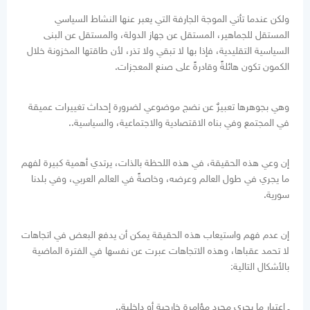
ولكن عندما تأتي الموجة الجارفة التي يعبر عنها النشاط السياسي
المستقل للجماهير، المستقل عن جهاز الدولة، والمستقل عن البنى
السياسية التقليدية، فإذا بها لا تبقي ولا تذر، لأن طاقتها المخزونة خلال
الكمون تكون هائلةً وقادرةً على صنع المعجزات.
وهي بجوهرها تعبيرٌ عن نضج موضوعي لضرورة إحداث تغييرات عميقة
في المجتمع وفي بناه الاقتصادية والاجتماعية، والسياسية..
إن وعي هذه الحقيقة، في هذه اللحظة بالذات، يرتدي أهمية كبيرة لفهم
ما يجري في طول العالم وعرضه، وخاصةً في العالم العربي، وفي بلدنا
سورية.
إن عدم فهم واستيعاب هذه الحقيقة يمكن أن يدفع البعض في اتجاهات
لا تحمد عقباها، وهذه الاتجاهات عبرت عن نفسها في الفترة الماضية
بالأشكال التالية:
ـ اعتبار ما يجري مجرد مؤامرة خارجية أو داخلية..