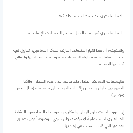
ـ اعتبار ما يجري مجرد مطالب بسيطة آنية..
ـ اعتبار ما يجري أمراً بسيطاً يحل ببعض التجميلات الإصلاحية..
والحقيقة، أن هذا التيار المتصاعد الجارف للحركة الجماهيرية تحاول قوى
عديدة التعامل معه محاولة الاستفادة منه وتجييره لمصلحتها ولصالح
أهدافها الضيقة.
فالإمبريالية الأمريكية تحاول ولم توفق حتى هذه اللحظة، والكيان
الصهيوني يحاول ولم يجنِ إلاّ زيادة الخوف على مستقبله (مثال مصر
وتونس).
إن سورية ليست خارج الزمان والمكان، والموجة الحالية لصعود النشاط
الجماهيري ليست عابرةً أو مؤقتة، ولن تنتهي موضوعياً دون تحقيق
أهدافها التي كانت السبب في إقلاعها.