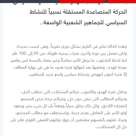
باستخفاف ولا تجاهلها ولا الخوف منها.. ألا وهي
الحركة المتصاعدة المستقلة نسبياً للنشاط
السياسي للجماهير الشعبية الواسعة..
وهذه الحالة تتكرر في التاريخ بشكل دوري تقريباً، وهي ليست جديدة،
ولكن تفصل بين دورة وأخرى فترات زمنية طويلة، من 50 إلى 100 عام
كما لاحظ الباحثون، ما يجعل الأمر مفاجئاً وغير معتاد بالنسبة لمن يعاصر
موجة كهذه.. وتعقبها بعد انتهائها فترة هدوء ما هي في نهاية المطاف
إلاّ فترة كمون لنهوض ونشاط سياسي واسع جديد للجماهير..
وخلال فترة الهدوء والكمون، تتراكم المشكلات التي تتطلب الحل،
وتتراكم المطالب التي تبقى دون حل، وتتراكم درجة شحن المجتمع
لانفجاره اللاحق، وكل ذلك يخلق سراباً ووهماً بأن كل شيء بخير ويتعود
أولو الأمر على التعاطي بعدم جدية، وباستخفاف مع مطالب المجتمع،
وتزداد ثقتهم بأنفسهم مقتنعين أن جهاز دولتهم القمعي القوي قادر على
حل كل المشكلات..