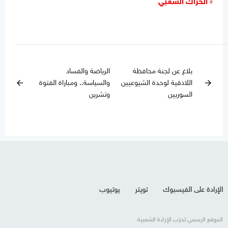
الحراك الشعبي
بلاغ عن لجنة محافظة
الرياضة والفساد
اللاذقية لوحدة الشيوعيين
والسياسة.. ومباراة الفتوة
arrow_back
arrow_forward
السوريين
وتشرين
الإرادة على الفيسبوك
تويتر
يوتيوب
الموقع الرسمي لحزب الإرادة الشعبية.