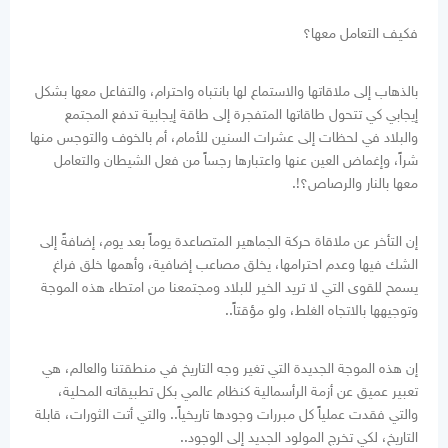
فكيف التعامل معها؟
بالذهاب إلى ملاقاتها والاستماع لها بانتباه واحترام، والتفاعل معها بشكل
إيجابي كي تتحول طاقاتها المتفجرة إلى طاقة إيجابية تدفع المجتمع
والبلاد في لحظات إلى عشرات السنين للأمام، أم بالخوف والتوجس منها
شراً، وإغماض العين عنها واعتبارها رجساً من فعل الشيطان والتعامل
معها بالنار والرصاص؟!.
إن التأخر عن ملاقاة حركة الجماهير المتصاعدة يوماً بعد يوم، إضافةً إلى
الشك فيها وعدم احترامها، يخلق مصاعب إضافية، وأهمها خلق فراغ
يسمح للقوى التي لا تريد الخير للبلاد ومجتمعنا من امتطاء هذه الموجة
وتوجيهها بالاتجاه الغلط، ولو مؤقتاً..
إن هذه الموجة الجديدة التي تغير وجه التاريخ في منطقتنا والعالم، هي
تعبير عميق عن أزمة الرأسمالية كنظام عالمي بكل تطبيقاته المحلية،
والتي فقدت عملياً كل مبررات وجودها تاريخياً.. والتي أتت الثورات، قابلة
التاريخ، لكي تخرج المولود الجديد إلى الوجود..