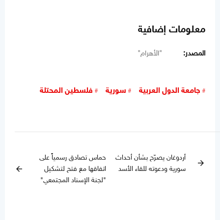
معلومات إضافية
المصدر:
"الأهرام"
جامعة الدول العربية
سورية
فلسطين المحتلة
أردوغان يصرّح بشأن أحداث
حماس تصادق رسمياً على
arrow_forward
سورية ودعوته للقاء الأسد
اتفاقها مع فتح لتشكيل
arrow_back
"لجنة الإسناد المجتمعي"