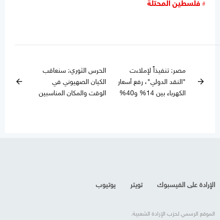
فلسطين المحتلة
مصر: تنفيذاً لإملاءت
الحرس الثوري: سنعاقب
"النقد الدولي"، رفع أسعار
الكيان الصهيوني في
arrow_back
arrow_forward
الكهرباء بين 14% و40%
الوقت والمكان المناسبين
الإرادة على الفيسبوك
تويتر
يوتيوب
الموقع الرسمي لحزب الإرادة الشعبية.