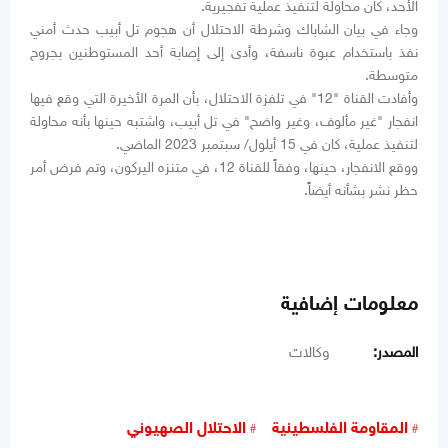
الأحد، كان محاولة لتنفيذ عملية تفجيرية.
وجاء في بيان الشاباك وشرطة الاحتلال أن هجوم تل أبيب حدث أمني
نفذ باستخدام عبوة ناسفة، وأدى إلى إصابة أحد المستوطنين بجروح
متوسطة.
وأفادت القناة "12" في تلفزة الاحتلال، بأن المرة الأخيرة التي وقع فيها
انفجار "غير مألوف، وغير واضح" في تل أبيب، واشتبه حينها بأنه محاولة
لتنفيذ عملية، كان في 15 أيلول/ سبتمبر 2023 الماضي.
ووقع الانفجار، حينها، وفقاً للقناة 12، في متنزه اليركون، وتم فرض أمر
حظر نشر بشأنه أيضاً.
معلومات إضافية
المصدر:
وكالات
المقاومة الفلسطينية
الاحتلال الصهيوني