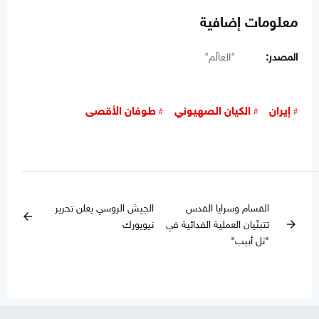
معلومات إضافية
المصدر:
"العالَم"
إيران
الكيان الصهيوني
طوفان الأقصى
القسام وسرايا القدس
الجيش الروسي يعلن تحرير
arrow_back
تتبنّيان العملية الفدائية في
نيويورك
arrow_forward
"تل أبيب"