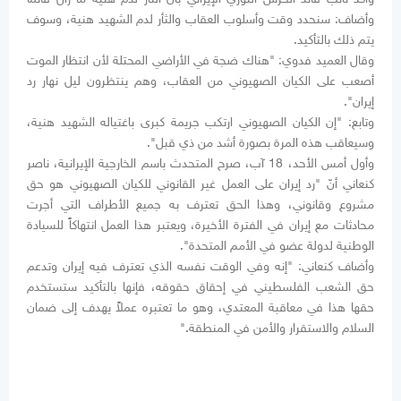
وأضاف: سنحدد وقت وأسلوب العقاب والثأر لدم الشهيد هنية، وسوف
يتم ذلك بالتأكيد.
وقال العميد فدوي: "هناك ضجة في الأراضي المحتلة لأن انتظار الموت
أصعب على الكيان الصهيوني من العقاب، وهم ينتظرون ليل نهار رد
إيران".
وتابع: "إن الكيان الصهيوني ارتكب جريمة كبرى باغتياله الشهيد هنية،
وسيعاقب هذه المرة بصورة أشد من ذي قبل".
وأول أمس الأحد، 18 آب، صرح المتحدث باسم الخارجية الإيرانية، ناصر
كنعاني أنّ "رد إيران على العمل غير القانوني للكيان الصهيوني هو حق
مشروع وقانوني، وهذا الحق تعترف به جميع الأطراف التي أجرت
محادثات مع إيران في الفترة الأخيرة، ويعتبر هذا العمل انتهاكاً للسيادة
الوطنية لدولة عضو في الأمم المتحدة".
وأضاف كنعاني: "إنه وفي الوقت نفسه الذي تعترف فيه إيران وتدعم
حق الشعب الفلسطيني في إحقاق حقوقه، فإنها بالتأكيد ستستخدم
حقها هذا في معاقبة المعتدي، وهو ما تعتبره عملاً يهدف إلى ضمان
السلام والاستقرار والأمن في المنطقة."