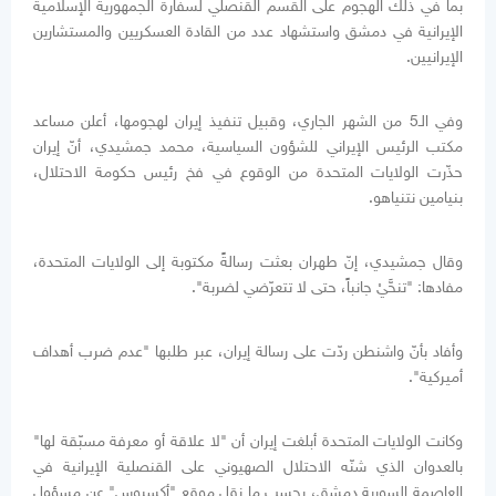
بما في ذلك الهجوم على القسم القنصلي لسفارة الجمهورية الإسلامية
الإيرانية في دمشق واستشهاد عدد من القادة العسكريين والمستشارين
الإيرانيين.
وفي الـ5 من الشهر الجاري، وقبيل تنفيذ إيران لهجومها، أعلن مساعد
مكتب الرئيس الإيراني للشؤون السياسية، محمد جمشيدي، أنّ إيران
حذّرت الولايات المتحدة من الوقوع في فخ رئيس حكومة الاحتلال،
بنيامين نتنياهو.
وقال جمشيدي، إنّ طهران بعثت رسالةً مكتوبة إلى الولايات المتحدة،
مفادها: "تنحَّيْ جانباً، حتى لا تتعرّضي لضربة".
وأفاد بأنّ واشنطن ردّت على رسالة إيران، عبر طلبها "عدم ضرب أهداف
أميركية".
وكانت الولايات المتحدة أبلغت إيران أن "لا علاقة أو معرفة مسبّقة لها"
بالعدوان الذي شنّه الاحتلال الصهيوني على القنصلية الإيرانية في
العاصمة السورية دمشق، بحسب ما نقل موقع "أكسيوس" عن مسؤول