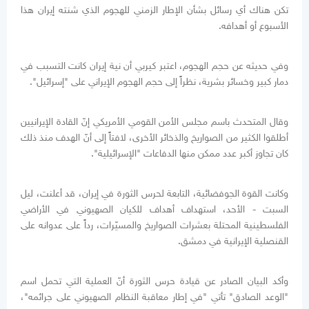
تكن هناك أي رسائل بشأن الإطار الزمني للهجوم الذي شنته إيران هذا
الأسبوع أو أهدافه.
وفي حديثه عن حجم الهجوم، اعتبر كيربي أن نية إيران كانت التسبب في
دمار كبير وخسائر بشرية، نظراً إلى حجم الهجوم الإيراني على "إسرائيل".
وقال المتحدث باسم مجلس الأمن القومي الأمريكي إنّ القادة الإيرانيين
أطلقوا الكثير من الصواريخ والذخائر الأخرى، لافتاً إلى أنّ الهدف منذ ذلك
كان تجاوز أكبر عدد ممكن منها الدفاعات "الإسرائيلية".
وكانت القوة الجوفضائية، التابعة لحرس الثورة في إيران، قد أعلنت، ليل
السبت - الأحد، استهداف أهداف للكيان الصهيوني في الأراضي
الفلسطينية المحتلة بعشرات الصواريخ والمسيّرات، رداً على عدوانه على
القنصلية الإيرانية في دمشق.
وأكد البيان الصادر عن قيادة حرس الثورة أنّ العملية التي تحمل اسم
"الوعد الصادق" تأتي "في إطار معاقبة النظام الصهيوني على جرائمه"،