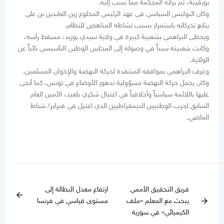
بورقيبة، ثم برأته المحكمة مما نسب إليه.
وكان البوليس السياسي في عهد الرئيس المخلوع زين العابدين بن علي
يتابع تحركاته باستمرار بسبب نشاطه المناهض للنظام.
ويحظى البراهمي بشعبية كبيرة في ولاية سيدي بوزيد، مسقط رأسه،
وكانت شعبيته سبباً في وصوله إلى المجلس الوطني التأسيسي نائباً عن
الولاية.
وعرف البراهمي بمواقفه المنتقدة لحركة النهضة والإخوان المسلمين.
وكان يحمل حركة النهضة مسؤولية تدهور الأوضاع في تونس، كما أنحى
عليها باللائمة سياسياً وأخلاقياً في اغتيال شكري بلعيد، الأمين العام
السابق لحزب الوطنيين الديمقراطيين الذي اغتيل في فبراير/ شباط
الماضي.
فريق التحقيق الأممي
ارتفاع معدل البطالة إلى
arrow_back
يبحث مع المعلم «ملف
مستوى قياسي في فرنسا
arrow_forward
الكيميائي» في سورية