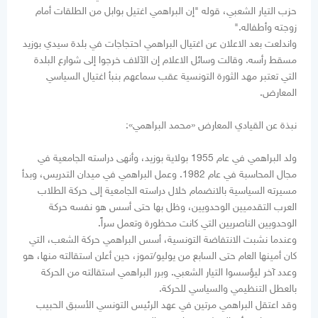
حزب التيار الشعبي، قوله "إن البراهمي اغتيل بوابل من الطلقات أمام
زوجته وأطفاله."
واندلعت بعد الاعلان عن اغتيال البراهمي احتجاجات في بلدة سيدي بوزيد
مسقط رأسه. وقالت وسائل الاعلام إن الآلاف خرجوا إلى شوارع البلدة
التي تعتبر مهد الثورة التونسية عقب سماعهم بنبأ اغتيال السياسي
المعارض.
نبذة عن القيادي المعارض «محمد البراهمي»:
ولد البراهمي في عام 1955 بولاية بوزيد، وأنهى دراسته الجامعية في
مجال المحاسبة في عام 1982. وعمل البراهمي في ميدان التدريس، وبدأ
مسيرته السياسية بالانضمام خلال دراسته الجامعية إلى حركة الطلاب
العرب التقدميين الوحدويين، وظل بها حتى أسس هو نفسه حركة
الوحدويين الناصريين التي كانت محظورة وتعمل سراً.
وعندما نشبت الانتفاضة التونسية، أسس البراهمي حركة الشعب، التي
كان أمينها العام حتى السابع من يوليو/تموز، حين أعلن استقالته منها، هو
وعدد آخر ليؤسسوا التيار الشعبي. وبرر البراهمي استقالته من الحركة
بالعطل التنظيمي والسياسي للحركة.
وقد اعتقل البراهمي مرتين في عهد الرئيس التونسي الأسبق الحبيب