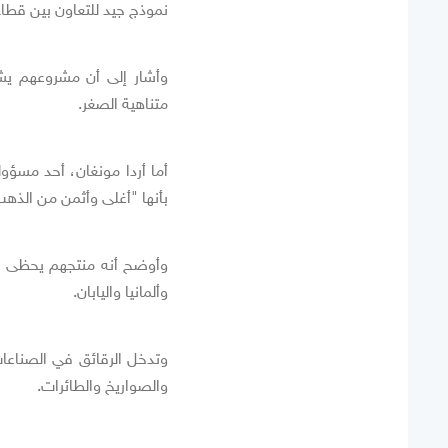
نموذج جيد للتعاون بين قطاع 
وأشار إلى أن مشروعهم يش
متناهية الصغر.
أما أردا مونغان، أحد مسؤو
بأنها "أغلى وأثمن من الذهب
وأوضح أنه منتجهم يحظى بإ
وألمانيا واليابان.
وتدخل الرقائق في الصناعات 
والصواريخ والطائرات.