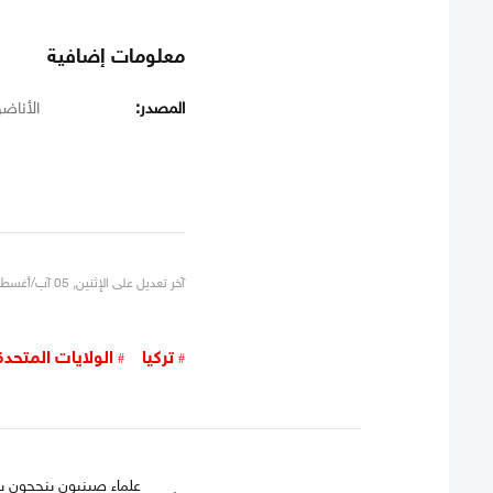
معلومات إضافية
المصدر:
الأناض
آخر تعديل على الإثنين, 05 آب/أغسطس 2024 10:45
تركيا
الولايات المتحدة
علماء صينيون ينجحون ب