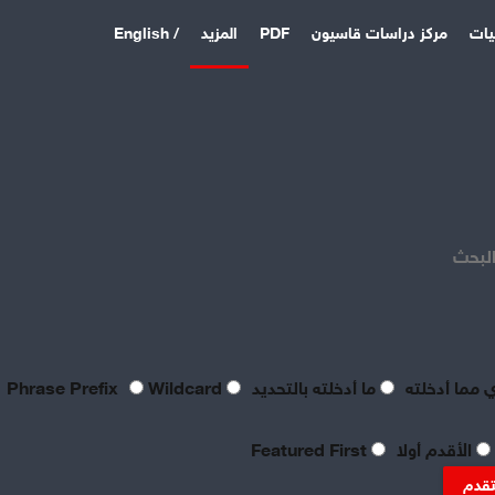
يات
مركز دراسات قاسيون
PDF
المزيد
/ English
اخر المقالات
منذ 4 أيام
بصراحة مطالب العمال بالعدالة
اليوم لا تتعدى الحد الأدنى
البحث
للحياة
منذ 4 أيام
تعقيبٌ عمالي على طروحات
الصناعي نور الدين سمحا حول
واقع الصناعة النسيجية
 مما أدخلته
ما أدخلته بالتحديد
Phrase Prefix
Wildcard
السورية: «عن جد نزعتا»
منذ 4 أيام
الأقدم أولا
Featured First
تنظيم العمال: ضرورة
موضوعية للدفاع عن الحقوق
تقدم