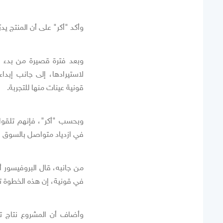
وأكد "أكر" على أن المنتج يدر
وبعد فترة قصيرة من بدء ت
لاستيرادها، إلى جانب إبدا
قونية عينات منها للتجربة.
وبحسب "أكر"، فإنهم تلقوا م
في ازدياد متواصل بالسوق ال
من جانبه، قال البروفيسور أ
في قونية، إن هذه الخطوة ت
وأضاف أن المشروع نتاج تعا