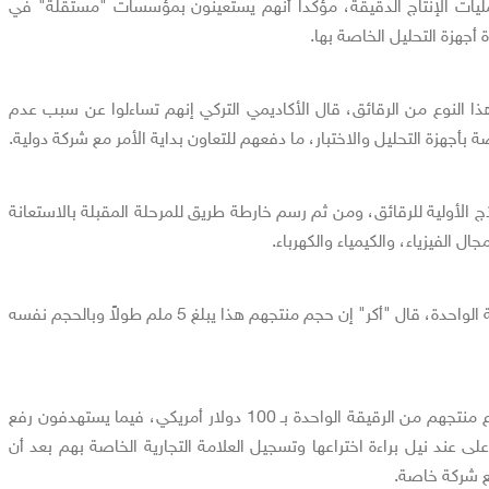
مليات الإنتاج الدقيقة، مؤكداً أنهم يستعينون بمؤسسات "مستقلة" في
 أجهزة التحليل الخاصة بها.
ا النوع من الرقائق، قال الأكاديمي التركي إنهم تساءلوا عن سبب عدم
أجهزة التحليل والاختبار، ما دفعهم للتعاون بداية الأمر مع شركة دولية.
ج الأولية للرقائق، ومن ثم رسم خارطة طريق للمرحلة المقبلة بالاستعانة
لفيزياء، والكيمياء والكهرباء.
أما عن تفاصيل حجم الرقيقة الواحدة، قال "أكر" إن حجم منتجهم هذا يبلغ 5 ملم طولاً وبالحجم نفسه
ويبيع القائمون على المشروع منتجهم من الرقيقة الواحدة بـ 100 دولار أمريكي، فيما يستهدفون رفع
ى عند نيل براءة اختراعها وتسجيل العلامة التجارية الخاصة بهم بعد أن
ع شركة خاصة.