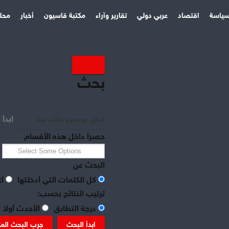
ياسة
اقتصاد
عربي دولي
تقارير وآراء
مكتبة قاسيون
أخبار
محل
بحث
ابدأ 
حصرا داخل هذه الأقسام
البحث عن
كل الكلمات التي أدخلتها
أي
ترتيب النتائج بحسب:
درجة التطابق
الأحدث أولا
ابدأ البحث
جرب البحث الم