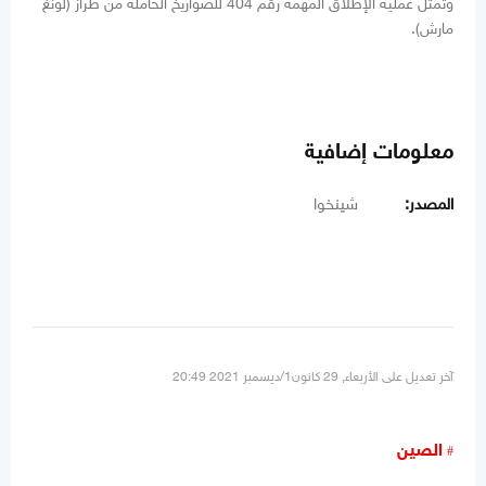
وتُمثل عملية الإطلاق المهمة رقم 404 للصواريخ الحاملة من طراز (لونغ
مارش).
معلومات إضافية
المصدر:
شينخوا
آخر تعديل على الأربعاء, 29 كانون1/ديسمبر 2021 20:49
الصين