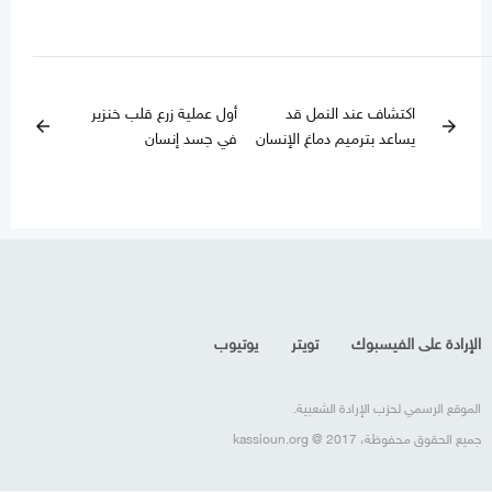
اكتشاف عند النمل قد
أول عملية زرع قلب خنزير
arrow_back
arrow_forward
يساعد بترميم دماغ الإنسان
في جسد إنسان
الإرادة على الفيسبوك
تويتر
يوتيوب
الموقع الرسمي لحزب الإرادة الشعبية.
جميع الحقوق محفوظة، kassioun.org @ 2017