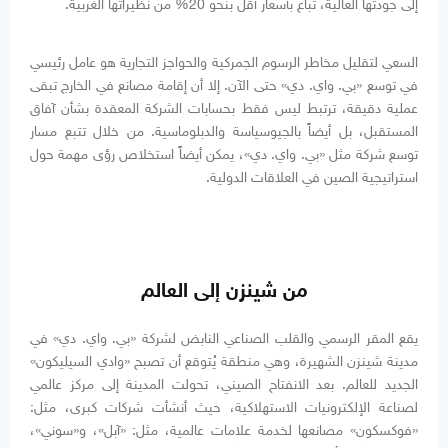
إلى جودتها العالية، تُباع بأسعار أقل بنحو 20% من نظيراتها الغربية.
السعي لتقليل مخاطر الرسوم الجمركية والحواجز التجارية هو عامل رئيسي
في توسع «بي. واي. دي» حتى الآن. إلا أن إقامة مصانع في الخارج تبقى
عملية دقيقة، ترتبط ليس فقط بحسابات الشركة المعقدة بشأن آفاق
المستقبل، بل أيضاً بالجيوسياسة والدبلوماسية. من خلال تتبع مسار
توسع شركة مثل «بي. واي. دي»، يمكن أيضاً استخلاص رؤى مهمة حول
استراتيجية الصين في العلاقات الدولية.
من شينزن إلى العالم
يقع المقر الرسمي والقلب الصناعي النابض لشركة «بي. واي. دي» في
مدينة شينزن الشهيرة، وهي منطقة يُتوقع أن تصبح «وادي السيليكون»
الجديد للعالم. بعد الانفتاح الصيني، تحولت المدينة إلى مركز عالمي
لصناعة الإلكترونيات الاستهلاكية، حيث أنشأت شركات كبرى، مثل:
«فوكسكون» مصانعها لخدمة علامات عالمية، مثل: «آبل»، و«سوني»،