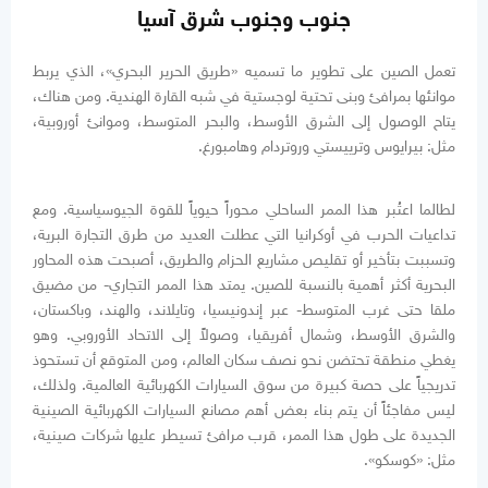
جنوب وجنوب شرق آسيا
تعمل الصين على تطوير ما تسميه «طريق الحرير البحري»، الذي يربط
موانئها بمرافئ وبنى تحتية لوجستية في شبه القارة الهندية. ومن هناك،
يتاح الوصول إلى الشرق الأوسط، والبحر المتوسط، وموانئ أوروبية،
مثل: بيرايوس وترييستي وروتردام وهامبورغ.
لطالما اعتُبر هذا الممر الساحلي محوراً حيوياً للقوة الجيوسياسية. ومع
تداعيات الحرب في أوكرانيا التي عطلت العديد من طرق التجارة البرية،
وتسببت بتأخير أو تقليص مشاريع الحزام والطريق، أصبحت هذه المحاور
البحرية أكثر أهمية بالنسبة للصين. يمتد هذا الممر التجاري- من مضيق
ملقا حتى غرب المتوسط- عبر إندونيسيا، وتايلاند، والهند، وباكستان،
والشرق الأوسط، وشمال أفريقيا، وصولاً إلى الاتحاد الأوروبي. وهو
يغطي منطقة تحتضن نحو نصف سكان العالم، ومن المتوقع أن تستحوذ
تدريجياً على حصة كبيرة من سوق السيارات الكهربائية العالمية. ولذلك،
ليس مفاجئاً أن يتم بناء بعض أهم مصانع السيارات الكهربائية الصينية
الجديدة على طول هذا الممر، قرب مرافئ تسيطر عليها شركات صينية،
مثل: «كوسكو».