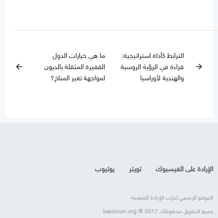
الترابط كأداة استراتيجية:
ما هي خيارات الدول
قراءة في الرؤية الروسية
الفقيرة المثقلة بالديون
arrow_back
arrow_forward
والهندية لأوراسيا
لمواجهة تغير المناخ؟
الإرادة على الفيسبوك
تويتر
يوتيوب
الموقع الرسمي لحزب الإرادة الشعبية.
جميع الحقوق محفوظة، kassioun.org @ 2017