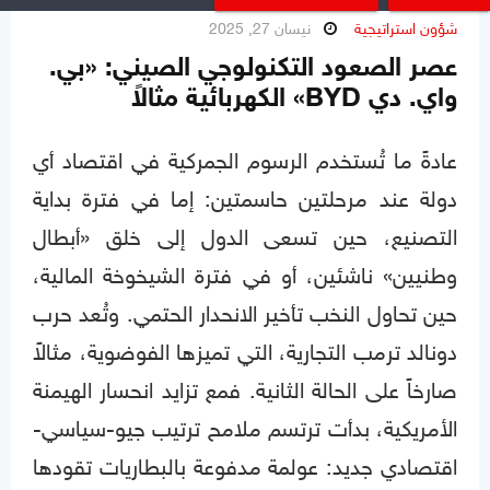
شؤون استراتيجية
نيسان 27, 2025
عصر الصعود التكنولوجي الصيني: «بي.
واي. دي BYD» الكهربائية مثالاً
عادةً ما تُستخدم الرسوم الجمركية في اقتصاد أي
دولة عند مرحلتين حاسمتين: إما في فترة بداية
التصنيع، حين تسعى الدول إلى خلق «أبطال
وطنيين» ناشئين، أو في فترة الشيخوخة المالية،
حين تحاول النخب تأخير الانحدار الحتمي. وتُعد حرب
دونالد ترمب التجارية، التي تميزها الفوضوية، مثالاً
صارخاً على الحالة الثانية. فمع تزايد انحسار الهيمنة
الأمريكية، بدأت ترتسم ملامح ترتيب جيو-سياسي-
اقتصادي جديد: عولمة مدفوعة بالبطاريات تقودها