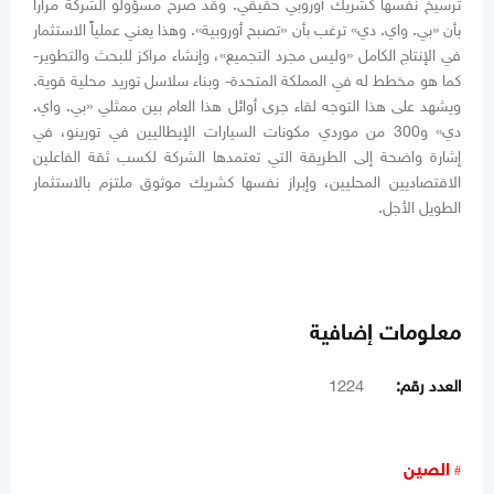
ترسيخ نفسها كشريك أوروبي حقيقي. وقد صرح مسؤولو الشركة مراراً
بأن «بي. واي. دي» ترغب بأن «تصبح أوروبية». وهذا يعني عملياً الاستثمار
في الإنتاج الكامل «وليس مجرد التجميع»، وإنشاء مراكز للبحث والتطوير-
كما هو مخطط له في المملكة المتحدة- وبناء سلاسل توريد محلية قوية.
ويشهد على هذا التوجه لقاء جرى أوائل هذا العام بين ممثلي «بي. واي.
دي» و300 من موردي مكونات السيارات الإيطاليين في تورينو، في
إشارة واضحة إلى الطريقة التي تعتمدها الشركة لكسب ثقة الفاعلين
الاقتصاديين المحليين، وإبراز نفسها كشريك موثوق ملتزم بالاستثمار
الطويل الأجل.
معلومات إضافية
العدد رقم:
1224
الصين