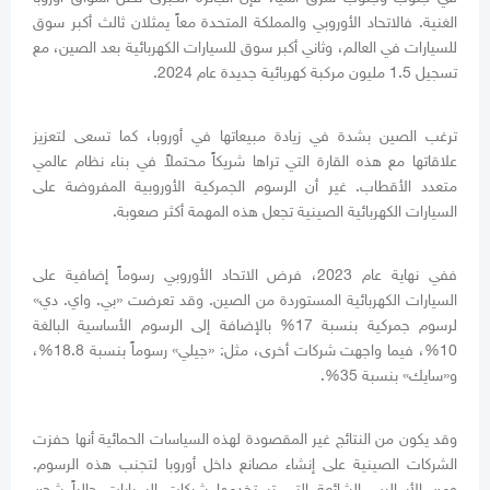
الغنية. فالاتحاد الأوروبي والمملكة المتحدة معاً يمثلان ثالث أكبر سوق
للسيارات في العالم، وثاني أكبر سوق للسيارات الكهربائية بعد الصين، مع
تسجيل 1.5 مليون مركبة كهربائية جديدة عام 2024.
ترغب الصين بشدة في زيادة مبيعاتها في أوروبا، كما تسعى لتعزيز
علاقاتها مع هذه القارة التي تراها شريكاً محتملاً في بناء نظام عالمي
متعدد الأقطاب. غير أن الرسوم الجمركية الأوروبية المفروضة على
السيارات الكهربائية الصينية تجعل هذه المهمة أكثر صعوبة.
ففي نهاية عام 2023، فرض الاتحاد الأوروبي رسوماً إضافية على
السيارات الكهربائية المستوردة من الصين. وقد تعرضت «بي. واي. دي»
لرسوم جمركية بنسبة 17% بالإضافة إلى الرسوم الأساسية البالغة
10%، فيما واجهت شركات أخرى، مثل: «جيلي» رسوماً بنسبة 18.8%،
و«سايك» بنسبة 35%.
وقد يكون من النتائج غير المقصودة لهذه السياسات الحمائية أنها حفزت
الشركات الصينية على إنشاء مصانع داخل أوروبا لتجنب هذه الرسوم.
ومن الأساليب الشائعة التي تستخدمها شركات السيارات حالياً شحن