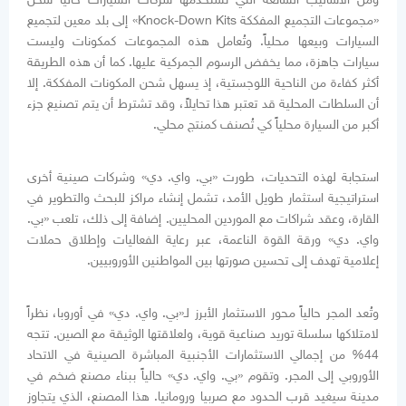
«مجموعات التجميع المفككة Knock-Down Kits» إلى بلد معين لتجميع
السيارات وبيعها محلياً. وتُعامل هذه المجموعات كمكونات وليست
سيارات جاهزة، مما يخفض الرسوم الجمركية عليها. كما أن هذه الطريقة
أكثر كفاءة من الناحية اللوجستية، إذ يسهل شحن المكونات المفككة. إلا
أن السلطات المحلية قد تعتبر هذا تحايلاً، وقد تشترط أن يتم تصنيع جزء
أكبر من السيارة محلياً كي تُصنف كمنتج محلي.
استجابة لهذه التحديات، طورت «بي. واي. دي» وشركات صينية أخرى
استراتيجية استثمار طويل الأمد، تشمل إنشاء مراكز للبحث والتطوير في
القارة، وعقد شراكات مع الموردين المحليين. إضافة إلى ذلك، تلعب «بي.
واي. دي» ورقة القوة الناعمة، عبر رعاية الفعاليات وإطلاق حملات
إعلامية تهدف إلى تحسين صورتها بين المواطنين الأوروبيين.
وتُعد المجر حالياً محور الاستثمار الأبرز لـ«بي. واي. دي» في أوروبا، نظراً
لامتلاكها سلسلة توريد صناعية قوية، ولعلاقتها الوثيقة مع الصين. تتجه
44% من إجمالي الاستثمارات الأجنبية المباشرة الصينية في الاتحاد
الأوروبي إلى المجر. وتقوم «بي. واي. دي» حالياً ببناء مصنع ضخم في
مدينة سيغيد قرب الحدود مع صربيا ورومانيا. هذا المصنع، الذي يتجاوز