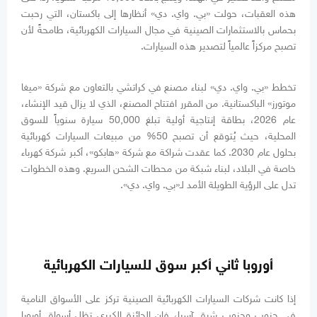
هذه العقبات، حولت «بي. واي. دي» أنظارها إلى باكستان، التي رحبت
بحماس بالاستثمارات الصينية في مجال السيارات الكهربائية، طامحةً لأن
تصبح مركزاً عالمياً لتصدير هذه السيارات.
تخطط «بي. واي. دي» لبناء مصنع في كراتشي بالتعاون مع شركة «ميغا
موتورز» الباكستانية. من المقرر افتتاح المصنع، الذي لا يزال قيد الإنشاء،
عام 2026، بطاقة إنتاجية أولية تبلغ 50,000 سيارة سنوياً للسوق
المحلية، حيث يُتوقع أن تصبح 50% من مبيعات السيارات كهربائية
بحلول عام 2030. كما عقدت شراكة مع شركة «هابكو»، أكبر شركة كهرباء
خاصة في البلاد، لبناء شبكة من محطات الشحن السريع. وهذه الخطوات
تدل على الرؤية الطويلة الأمد لـ«بي. واي. دي».
أوروبا ثاني أكبر سوق للسيارات الكهربائية
إذا كانت شركات السيارات الكهربائية الصينية تركز على الأسواق النامية
في جنوب وجنوب شرق آسيا، فإن الجائزة الكبرى تظل أسواق أوروبا