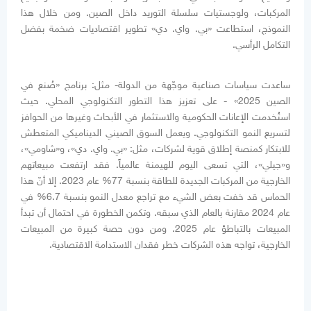
المركبات، ولوجستيات سلسلة التوريد داخل الصين. ومن خلال هذا
النموذج، استطاعت «بي. واي. دي» تطوير اقتصاديات ضخمة بفضل
التكامل الرأسي.
ساعدت سياسات صناعية موجّهة من الدولة- مثل: برنامج «صُنع في
الصين 2025» - على تعزيز هذا التطور التكنولوجي المحلي. حيث
استُخدمت الإعانات الحكومية والاستثمار في الأبحاث وغيرها من الحوافز
لتسريع النمو التكنولوجي. ويعمل السوق الصيني الديناميكي المتعطش
للابتكار كمنصة إطلاق قوية لشركات، مثل: «بي. واي. دي»، و«شاومي»،
و«جيلي»، التي تسعى اليوم للهيمنة عالمياً. فقد ارتفعت مبيعاتهم
الخارجية من المركبات الجديدة للطاقة بنسبة 77% عام 2023. إلا أنّ هذا
الحماس قد خفت بعض الشيء مع تراجع معدل النمو بنسبة 6.7% في
عام 2024 مقارنة بالعام الذي سبقه. وتكمن الخطورة في احتمال أن تبدأ
المبيعات بالتباطؤ عام 2025. ومن دون حصة كبيرة من المبيعات
الخارجية، تواجه هذه الشركات خطر فقدان الاستدامة الاقتصادية.