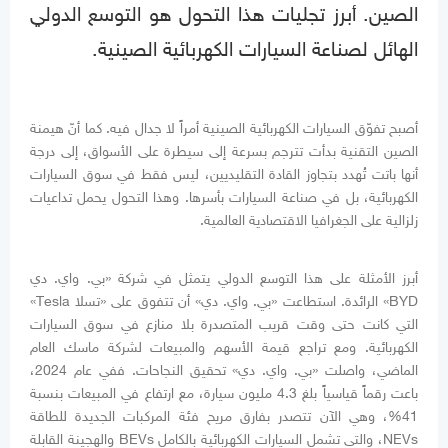
الصين. أبرز تجليات هذا التحول هو التوسع الدولي
الهائل لصناعة السيارات الكهربائية الصينية.
أصبح تفوّق السيارات الكهربائية الصينية أمراً لا جدال فيه. كما أنّ هيمنة
الصين التقنية بدأت تترجم بسرعة إلى سيطرة على الأسواق، إلى درجة
أنها باتت تُهدد بتجاوز القادة التقليديين، ليس فقط في سوق السيارات
الكهربائية، بل في صناعة السيارات بأسرها. وهذا التحول يحمل تداعيات
زلزالية على الجغرافيا الاقتصادية العالمية.
أبرز الأمثلة على هذا التوسع الدولي يتمثل في شركة «بي. واي. دي
BYD» الرائدة. استطاعت «بي. واي. دي» أن تتفوق على «تسلا Tesla»
التي كانت حتى وقت قريب المتصدرة بلا منازع في سوق السيارات
الكهربائية. ومع تراجع قيمة الأسهم والمبيعات لشركة ماسك العام
الماضي، واصلت «بي. واي. دي» تحقيق النجاحات. ففي عام 2024،
باعت رقماً قياسياً بلغ 4.3 مليون سيارة، مع ارتفاع في المبيعات بنسبة
41%، وهي الآن تتصدر بفارق مريح فئة المركبات الجديدة للطاقة
NEVs، والتي تشمل السيارات الكهربائية بالكامل BEVs والهجينة القابلة