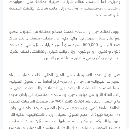
و«ديل». كما تأسست هناك شركات صينية عملاقة مثل «هواوي»،
و«شاومي»، و«هايسنس»، و«أوبو»، إلى جانب شركات الإنترنت الجديدة،
مثل: «تينسنت».
اليوم، تمتلك «بي. واي. دي» خمسة مصانع مختلفة في شينزن، بعضها
يقع على طول «طريق بي. واي. دي» في منطقة بينغشان. يتم هناك
جمع أكثر من 500,000 سيارة سنوياً من طرازات مثل: «بي. واي. دي
تانغ»، و«تشين»، و«دولفين». وإلى جانب شينزن وتشانغشا، تملك الشركة
مصانع كبرى أخرى في مناطق مختلفة من الصين.
حتى أوائل عقد العشرينيات من القرن الحالي، كانت عمليات إنتاج
السيارات الكهربائية في «بي. واي. دي» تركز أساساً على السوق الصينية،
بينما اقتصرت العمليات الخارجية على الحافلات والشاحنات، وهي ما
زالت الفئة الأبرز من مركبات «بي. واي. دي» المنتشرة في بلدان عديدة
خارج الصين. وحتى عام 2024، كانت 87% من مبيعات المركبات الجديدة
للطاقة التابعة لـ«بي. واي. دي» تتم داخل الصين. ويرجع نجاح «بي. واي.
دي» بدرجة كبيرة إلى حجم السوق الصيني، وإلى الاستراتيجية الذكية التي
انتهجتها الشركة عبر تركيز كافة عملياتها الحيوية، مثل: البحث والتطوير،
وتصنيع المكونات «بما في ذلك البطاريات وأشباه الموصلات»، وتجميع