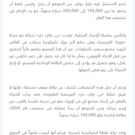
حجم الاستثمار فيه مليار دولار، من المتوقع أن ينتج- وليس فقط أن
يجمع- ما بين 150,000 إلى 200,000 سيارة سنوياً، مع بدء الإنتاج في
منتصف هذا العام.
ولتأمين سلسلة الإمداد المحلية، عقدت «بي. واي. دي» شراكة مع شركة
«فوريا» الفرنسية، وهي سابع أكبر مورّد تكنولوجيا سيارات في العالم،
لتزويد مصنع سيغيد بالمكونات. غير أن هذا المصنع يخضع حالياً لتحقيق
من قبل الاتحاد الأوروبي، بشأن ما إذا كان قد حصل على دعم حكومي غير
عادل، وهو تحقيق قد يؤدي إلى خفض الطاقة الإنتاجية للمصنع، أو إجبار
الشركة على بيع بعض أصولها.
ورغم أن مثل هذه التحقيقات تكشف عن نقاط ضعف محتملة، فإنها لا
تعيق خطط «بي. واي. دي» التوسعية الطموحة. فقد بدأت الشركة
بالفعل في إنشاء مصنعٍ ثانٍ في أوروبا، يقع في مدينة مانيسا بالقرب من
إزمير بتركيا، ومن المتوقع أن يبدأ عملياته في منتصف عام 2026،
بطاقة إنتاجية تبلغ 150,000 سيارة سنوياً.
وتعد تركيا نقطة استراتيجية رئيسية: فرغم أنها ليست عضواً في السوق