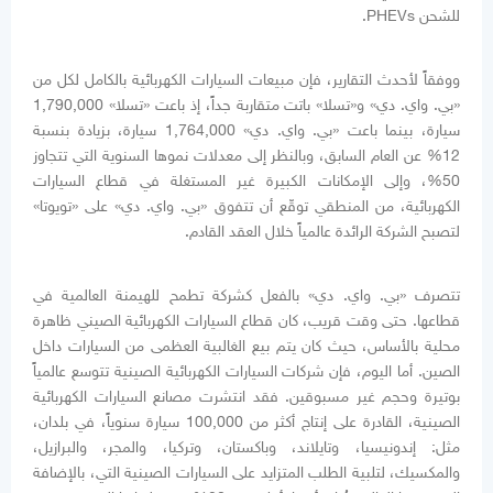
للشحن PHEVs.
ووفقاً لأحدث التقارير، فإن مبيعات السيارات الكهربائية بالكامل لكل من
«بي. واي. دي» و«تسلا» باتت متقاربة جداً، إذ باعت «تسلا» 1,790,000
سيارة، بينما باعت «بي. واي. دي» 1,764,000 سيارة، بزيادة بنسبة
12% عن العام السابق، وبالنظر إلى معدلات نموها السنوية التي تتجاوز
50%، وإلى الإمكانات الكبيرة غير المستغلة في قطاع السيارات
الكهربائية، من المنطقي توقّع أن تتفوق «بي. واي. دي» على «تويوتا»
لتصبح الشركة الرائدة عالمياً خلال العقد القادم.
تتصرف «بي. واي. دي» بالفعل كشركة تطمح للهيمنة العالمية في
قطاعها. حتى وقت قريب، كان قطاع السيارات الكهربائية الصيني ظاهرة
محلية بالأساس، حيث كان يتم بيع الغالبية العظمى من السيارات داخل
الصين. أما اليوم، فإن شركات السيارات الكهربائية الصينية تتوسع عالمياً
بوتيرة وحجم غير مسبوقين. فقد انتشرت مصانع السيارات الكهربائية
الصينية، القادرة على إنتاج أكثر من 100,000 سيارة سنوياً، في بلدان،
مثل: إندونيسيا، وتايلاند، وباكستان، وتركيا، والمجر، والبرازيل،
والمكسيك، لتلبية الطلب المتزايد على السيارات الصينية التي، بالإضافة