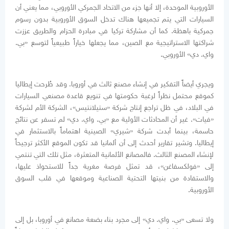
الأوروبية الموحدة، إلا أنها جزء من الاتحاد الجمركي الأوروبي، مما يعني أن
السيارات التي يتم تجميعها هناك تدخل السوق الأوروبية بدون رسوم
جمركية باهظة. كما أن مشاركة تركيا في مبادرة الحزام والطريق عززت
شراكتها الاستراتيجية مع الصين، مما يجعلها خياراً طبيعياً لتوسع «بي.
واي. دي» الأوروبي.
ويجري أيضاً التفكير في إنشاء مصنع ثالث في أوروبا. وقد طُرحت إيطاليا
كموقع محتمل نظراً لرغبة حكومتها في تنويع قاعدة مصنعي السيارات
في البلاد، في ظل تراجع إنتاج شركة «ستيلانتيس»، الشركة الأم لشركة
«فيات». غير أن المحادثات الأولية مع «بي. واي. دي» لم تسفر عن نتائج
حاسمة، بينما أبدت شركة «شيري» الصينية اهتماماً بالاستثمار في
إيطاليا. وتشير تقارير أحدث إلى أن ألمانيا قد تكون الموقع الأكثر ترجيحاً
لإنشاء المصنع الثالث. فالمصانع الألمانية المتعثرة، مثل تلك التي تنتمي
إلى «فولكسفاغن»، قد تمثل فرصة مغرية جداً للاستحواذ عليها،
والاستفادة من بنيتها التحتية الصناعية وموقعها في قلب السوق
الأوروبية.
ولا تسعى «بي. واي. دي» إلى مجرد بناء بضعة مصانع في أوروبا، بل إلى