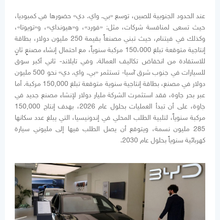
عند الحدود الجنوبية للصين، توسع «بي. واي. دي» حضورها في كمبوديا،
حيث تسعى لمنافسة شركات، مثل: «فورد»، و«هيونداي»، و«تويوتا»،
وكذلك في فيتنام، حيث تبني مصنعاً بقيمة 250 مليون دولار، بطاقة
إنتاجية متوقعة تبلغ 150،000 مركبة سنوياً، مع احتمال إنشاء مصنعٍ ثانٍ
للاستفادة من انخفاض تكاليف العمالة. وفي تايلاند- ثاني أكبر سوق
للسيارات في جنوب شرق آسيا- تستثمر «بي. واي. دي» نحو 500 مليون
دولار في مصنع، بطاقة إنتاجية سنوية متوقعة تبلغ 150,000 مركبة. أما
عبر بحر جاوة، فقد استثمرت الشركة مليار دولار لإنشاء مصنع جديد في
جاوة، على أن تبدأ العمليات بحلول عام 2026، بهدف إنتاج 150,000
مركبة سنوياً، لتلبية الطلب المحلي في إندونيسيا، التي يبلغ عدد سكانها
285 مليون نسمة، ويتوقع أن يصل الطلب فيها إلى مليوني سيارة
كهربائية سنوياً بحلول عام 2030.