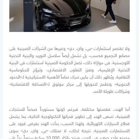
ولا تقتصر استثمارات «بي. واي. دي» وغيرها من الشركات الصينية على
مصانع التجميع فحسب، بل تشمل أيضاً سلاسل التوريد والبنية التحتية
اللوجستية. في موازاة ذلك، تضخ الحكومة الصينية استثمارات في البنية
التحتية الإقليمية، وتعزز التعاون الاقتصادي، وتروّج للدبلوماسية
الثقافية. ويُظهر ذلك أن بكين تدرك تماماً الأهمية الاستراتيجية لـ«الحدود
الجنوبية» وتطمح لتحويلها إلى مركز موثوق لـ«الصداقة الاقتصادية»
وشراكات طويلة الأمد.
أما الهند، فقصتها مختلفة. فبرغم كونها مستورداً ضخماً للمنتجات
الصينية، تسعى الهند إلى تطوير قدراتها التكنولوجية الذاتية، بما يشمل
قطاع السيارات الكهربائية. ولهذا السبب، بدأت الهند بفرض قيود على
الاستثمارات الصينية. نتيجة لذلك، لا تمتلك «بي. واي. دي» سوى
مصنع واحد صغير في الهند، وينتج بالكاد 10,000 مركبة سنوياً. رداً على