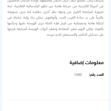
يكشف كتاب غاليانو كيف جرى احتلال واضطهاد وإبادة السكان الأصليين
في أمريكا اللاتينية في مرحلة هامة من تطور الرأسمالية العالمية. ثمة
ضرورة لمراجعة التاريخ من وجهة نظر أخرى مغايرة لما جرى تسويقه
عالمياً على يد سادة الغرب الجدد وأبواقهم. يمكن بناء رؤية شاملة في
لحظة هامة ومفصلية من تاريخ قارة كاملة جرى الهيمنة عليها وحكمها
بالقوة، ولكن اليوم تتغير المعادلة وتفقد أدوات الهيمنة السابقة قدرتها
على تشكيل الحاضر والمستقبل الذي تريده.
معلومات إضافية
العدد رقم:
1260