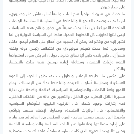
كما جرى تسميتها في القرن الماضي، بلدان جرى نهب ثرواتها واستباحتها
على مدار قرون.
ما حدث في فنزويلا مؤخراً فتح الباب واسعاً أمام نقاش عام وضروري،
لم يكتفِ بتوصيف العنجهية والبلطجة في الممارسة السياسية للولايات
المتحدة الأمريكية بل بدأ البحث عميقاً في جذور ونتائج هذه السياسات
ليس لأنها تجاوزت كل الخطوط الحمراء فقط في السياسة الدولية بل لما
تشير إليه من وقائع لما يمكن أن تسببه من أخطار على العالم أجمع، حلفاء
ومعادين. فما حدث كفيلم هوليودي من اختطاف رئيس دولة ونقله
قسراً إلى خارج بلاده خارج أيّ نطاق قانوني دولي، لم يكن سوى استعراضاً
للقوة وإثبات الحضور، ومحاولة إعادة ترسيخ هيبة بدأت بالانحسار
والتآكل.
على عكس ما يطرحه الإعلام ويحاول تثبيته، يظهر اللجوء إلى القوة
العسكرية وممارسة أسلوب العربدة والبلطجة بدلاً من الإمساك بزمام
الأمور ولغة الكلمات والدبلوماسية السياسية، كعلامة واضحة على بداية
مسيرة التآكل البطيء من الداخل، والتعبير عن حالة من التفكك الداخلي.
ثمة إشارات لوجود خلخلة في التركيبة البنيوية للأوضاع السياسية
والاقتصادية في الولايات المتحدة، ومحاولة لإخفاء ضعف يتراكم،
فأمريكا التي تصف نفسها صاحبة القوة العظمى في العالم لم تعد قادرة
على إدارة مصالحها وعلاقاتها عبر آليات السياسة والدبلوماسية الناعمة
وحتى «التهديد الخفيّ» الذي كانت تمارسه سابقاً، فلقد أصبحت مضطرة