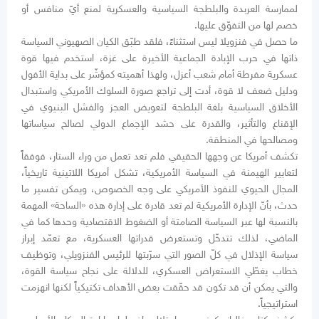
لممارسة العربدة والبلطجة السياسية والعسكرية لمنع أيّ منافس أو
خصم لها من التفوّق عليها.
ما حصل في فنزويلا ليس استثناءً، فلقد طبّق الكيان الصهيوني السياسة
ذاتها في حرب الإبادة الجماعية الأخيرة على غزة، استخدم فيها قوة
عسكرية مفرطة أمام شعب أعزل، ولهذا أهميته كمؤشّر على بداية الأفول
ودليل ضعف لا قوة، أدت إلى تراجع صورة السلوك الأمريكي واستبدال
الأخلاق السياسية بلغة البلطجة لتعويض العجز والفشل البنيوي في
الإقناع والتأثير، والقدرة على حشد الإجماع الدولي لصالح سياساتها
ومصالحها في المنطقة.
تكشف أمريكا عن وجهها الحقيقي فلم تعد تعمل من وراء الستار، فوفقاً
لتعابير الهيمنة في السياسة الأمريكية، تشكل أمريكا اللاتينية تاريخياً،
المجال الحيوي للنفوذ الأمريكي على وجه الخصوص، ويمكن تفسير ما
حدث، بأنّ الإدارة الأمريكية لم تعد قادرة على إدارة هذه «الساحة» المهمة
بالنسبة لها عبر السياسة الصامتة أو الضغوط الاقتصادية وحدها كما في
الماضي، لذلك تتدخّل وتستعرض قدراتها العسكرية، مع تعمّد إبراز
سياسة الإذلال في كلّ الصور التي سرّبتها للرئيس الفنزويلي، وتوظيف
خطاب يغطّي الاستعراض العسكري، للدلالة على نجاح سياسة القوة،
والتي يمكن أن قد تكون قد حقّقت بعض الأهداف تكتيكياً لكنها انهزمت
استراتيجياً.