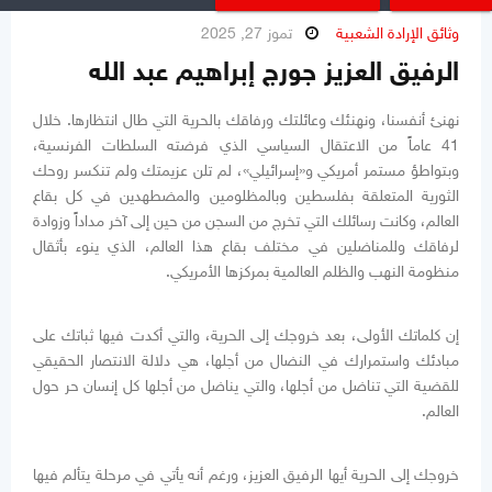
وثائق الإرادة الشعبية
تموز 27, 2025
الرفيق العزيز جورج إبراهيم عبد الله
نهنئ أنفسنا، ونهنئك وعائلتك ورفاقك بالحرية التي طال انتظارها. خلال
41 عاماً من الاعتقال السياسي الذي فرضته السلطات الفرنسية،
وبتواطؤ مستمر أمريكي و«إسرائيلي»، لم تلن عزيمتك ولم تنكسر روحك
الثورية المتعلقة بفلسطين وبالمظلومين والمضطهدين في كل بقاع
العالم، وكانت رسائلك التي تخرج من السجن من حين إلى آخر مداداً وزوادة
لرفاقك وللمناضلين في مختلف بقاع هذا العالم، الذي ينوء بأثقال
منظومة النهب والظلم العالمية بمركزها الأمريكي.
إن كلماتك الأولى، بعد خروجك إلى الحرية، والتي أكدت فيها ثباتك على
مبادئك واستمرارك في النضال من أجلها، هي دلالة الانتصار الحقيقي
للقضية التي تناضل من أجلها، والتي يناضل من أجلها كل إنسان حر حول
العالم.
خروجك إلى الحرية أيها الرفيق العزيز، ورغم أنه يأتي في مرحلة يتألم فيها