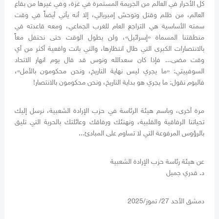
كل الأحرار في العالم من الجريمة المستمرة في غزة، وفي غيرها من بقاع
العالم، من ظلم وقتل وتوحش إمبريالي، إلا أنه يأتي أيضاً في وقت
سمته الأساسية هي التراجع العام للغرب الجماعي، ومعه قاعدته في
منطقتنا المسماة «إسرائيل»، ولن يطول الوقت حتى نحتفل معاً
بالانتصارات الكبرى التي طال انتظارها، والتي باتت واقعية أكثر من أي
وقت مضى... فإذا كان سعدالله ونوس قد قال يوم انهار الاتحاد
السوفييتي: «ما يجري ليس نهاية التاريخ، ونحن محكومون بالأمل»،
فاليوم نقول: ما يجري هو بداية التاريخ، ونحن محكومون بالانتصار!
مرة أخرى، وباسم هيئة الرئاسة في حزب الإرادة الشعبية، نرسل إليك
تحياتنا الرفاقية والقلبية، ونهنئك ورفاقك وعائلتك بالحرية التي تليق
بالرؤوس المرفوعة التي لا تساوم على المبادئ...
عن هيئة رئاسة حزب الإرادة الشعبية
د. قدري جميل
دمشق الأحد 27/ تموز/2025