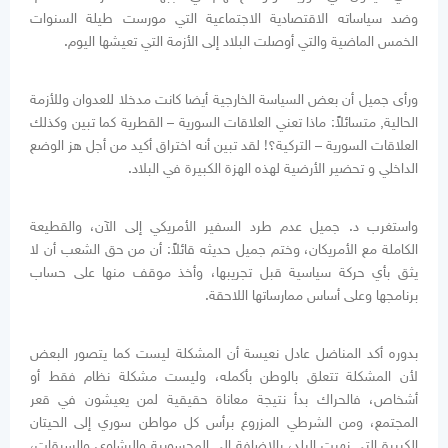
وضد سياساته الاقتصادية الاجتماعية التي مورست طيلة السنوات
الخمس الماضية والتي أوصلت البلاد إلى الأزمة التي تعيشها اليوم
.
ورأى جميل أن بعض السياسة الخارجية أيضا كانت مدخلا للعدوان وللأزمة
الحالية, متسائلاً: ماذا تعني العلاقات السورية – القطرية كما تبين وكذلك
العلاقات السورية – التركية؟! لقد تبين أنه اختراق أكيد من أجل هز الوضع
الداخلي و تحضير الأرضية لهذه الهزة الكبيرة في البلاد
.
واستغرب د. جميل عدم طرد السفير الأمريكي إلى الآن، والقطيعة
الكاملة مع الأمريكان، وختم جميل حديثه قائلاً: أن من حق الشعب أن لا
يثق بأي حركة سياسية قبل تجريبها، وأخذ موقف منها على حساب
برنامجها وعلى أساس ممارساتها اللاحقة
.
بدوره أكد المناضل عادل نعيسة أن المشكلة ليست كما يتصور البعض
لأن المشكلة تتعلق بالوطن بأكمله، وليست مشكلة نظام فقط أو
أشخاص، فالحراك بدأ نتيجة معاناة حقيقية لمن يعيشون في قعر
المجتمع، ومن الشرطي المزروع برأس كل مواطن سوري إلى الحيتان
الكبيرة التي نهبت البلد، بالإضافة إلى المحسوبية والرشاوى والسرقات،