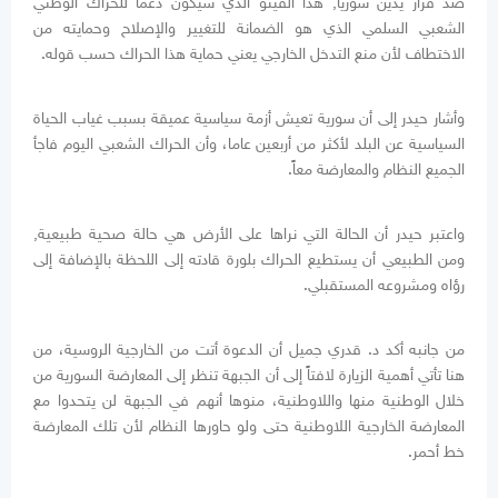
ضد قرار يدين سوريا, هذا الفيتو الذي سيكون دعما للحراك الوطني
الشعبي السلمي الذي هو الضمانة للتغيير والإصلاح وحمايته من
الاختطاف لأن منع التدخل الخارجي يعني حماية هذا الحراك حسب قوله
.
وأشار حيدر إلى أن سورية تعيش أزمة سياسية عميقة بسبب غياب الحياة
السياسية عن البلد لأكثر من أربعين عاما، وأن الحراك الشعبي اليوم فاجأ
الجميع النظام والمعارضة معاً
.
واعتبر حيدر أن الحالة التي نراها على الأرض هي حالة صحية طبيعية,
ومن الطبيعي أن يستطيع الحراك بلورة قادته إلى اللحظة بالإضافة إلى
رؤاه ومشروعه المستقبلي
.
من جانبه أكد د. قدري جميل أن الدعوة أتت من الخارجية الروسية، من
هنا تأتي أهمية الزيارة لافتاً إلى أن الجبهة تنظر إلى المعارضة السورية من
خلال الوطنية منها واللاوطنية، منوها أنهم في الجبهة لن يتحدوا مع
المعارضة الخارجية اللاوطنية حتى ولو حاورها النظام لأن تلك المعارضة
خط أحمر
.