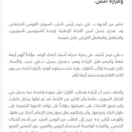
وقراره أمس
.
حضر من الجبهة د. علي حيدر رئيس الحزب السوري القومي الاجتماعي
ود. قدري جميل أمين اللجنة الوطنية لوحدة الشيوعيين السوريين،
والمناضل والمعتقل التاريخي عادل نعيسة
.
د.علي حيدر كشف في بداية حديثه أسماء أعضاء الوفد مؤكداً أنهم أربعة
فقط والرقم قابل للزيادة وهم: د.قدري جميل، د.علي حيدر، والأستاذ
عادل نعيسة والأب أنطوان دورة حيث سيقوم الوفد بالزيارة ابتداء من يوم
الأحد القادم وستستمر أربعة أيام
.
وأضاف حيدر أن للزيارة هدفان، الأول: نقل صورة واضحة عما يحصل في
الداخل السوري، خاصة وأن الكثير من الأشياء قد تم نقلها بشكل خاطئ،
ولم تصور الأحداث على حقيقتها, مؤكداً على تواجد الجبهة الشعبية على
طول البلاد وعرضها, وأن بإمكانهم نقل صور يعجز الإعلام أحيانا عن نقلها،
والهدف الثاني رده حيدر إلى الطلب من الروس المزيد من الدعم للحراك
الشعبي, والقراءة الواضحة لاستخدام الروس والصين حق النقض الفيتو