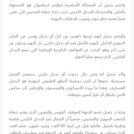
واعتبر جميل أن المشكلة الأساسية لمؤتمر اسطنبول هو الاستقواء
بالخارج, والاستدعاء للتدخل الأجنبي تحت حجة حماية المدنيين التي تعني
فيما تعنيه حظر جوي وضرب للدفاعات الجوية
.
وأوضح جميل أنهم ليسوا ذاهبين من أجل أي تدخل روسي في الشأن
السوري الداخلي لأنهم بالأصل ضد أي تدخل خارجي, بل لأنهم يبحثون عن
شيء آخر وهو البحث عن المواقف الخارجية الإيجابية التي تمنع التدخل
الخارجي, الذي يمنع عمليا الحوار
.
وأكد جميل أنه وفي حال حدوث أي تدخل خارجي سيصبح المخرج
مستحيلا. منوها أن الذي سيفرط التطور الطبيعي لسورية هو التدخل
العسكري، وهذا ما يريده الأمريكيون والفرنسيون والإنجليز, لأن مجلس
الأمن بانتظار أي قرار لتمرير موبقاته
.
وحيا د. جميل باسم الجبهة الموقف الروسي والصيني الذي يعتبر حماية
للشعب السوري والمدنيين، مشيراً أن النضال ضد التدخل الخارجي قضية
وطنية بامتياز, فالناتو قتل في ليبيا 60 ألف، وشرد مليون، فكم العدد
الذي سيكون في سورية؟ وأوضح أنهم في الجبهة ضد ممارسات النظام،