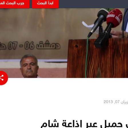
ابدأ البحث
جرب البحث الم
hare
ان 07, 2013
 جميل عبر إذاعة شام