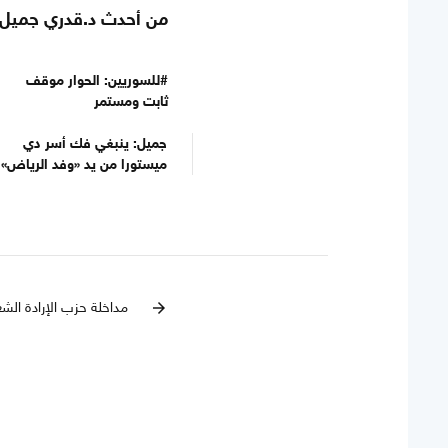
من أحدث د.قدري جميل
#للسوريين: الحوار موقف
ثابت ومستمر
جميل: ينبغي فك أسر دي
ميستورا من يد «وفد الرياض»
مداخلة حزب الإرادة الشع
arrow_forward