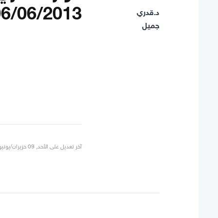
06/06/2013
د.قدري
جميل
5
4
3
2
1
آخر تعديل على الأحد, 09 حزيران/يونيو 2013 22:47