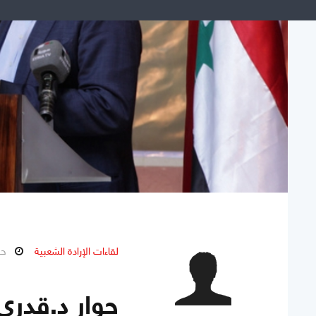
لقاءات الإرادة الشعبية
حزير
حوار د.قدري