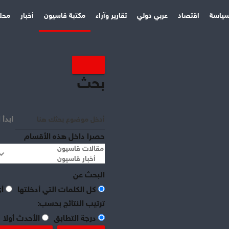
ياسة
اقتصاد
عربي دولي
تقارير وآراء
مكتبة قاسيون
أخبار
محل
بحث
ابدأ 
حصرا داخل هذه الأقسام
البحث عن
كل الكلمات التي أدخلتها
أي
ترتيب النتائج بحسب:
درجة التطابق
الأحدث أولا