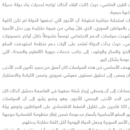
 القرن الماضي، حيث كانت البلاد آنذاك تواجه تحديات بناء دولة حديثة
عية صعبة.
 استجابة مباشرة لحقيقة أن الأجور التي تدفعها الدولة لم تكن كافية
بالمواطن السوري، الذي ظلّ يعاني من فجوة متزايدة بين دخل الأسرة
وشهدت سياسات الدعم الاجتماعي توسعاً ملحوظاً خلال أواخر خمسينيات
اضي، حيث بدأت الدولة تعتمد على آليات دعم منظمة استهدفت السلع
خبز والسكر والوقود، إلى جانب خدمات حيوية كالتعليم والصحة، التي
عومة بشكل كبير.
لهدف الأساسي من هذه السياسات كان أعمق من مجرد تأمين الحد الأدنى
ل كان يسعى إلى تحقيق مستوى معيشي ضروري يضمن الكرامة والاستقرار
إحصاءات إلى أن وسطي إيجار شقة صغيرة في العاصمة دمشق آنذاك كان
ح بين 20% و38% من الحد الأدنى الرسمي للأجور، وهو وضع يشير إلى أن السياسات
 كانا قادرين على تقليل الضغط الاقتصادي على المواطنين وتوفير بيئة
ير السلع الأساسية بأسعار مدعومة ضمن إطار منظومة اقتصادية موجهة
لأسر السورية وجعل الحياة اليومية أقل كلفة مقارنة بدخلهم.
 الانحراف الحاد عن هذا النموذج، الانحراف الذي بدأ في منتصف الستينيات