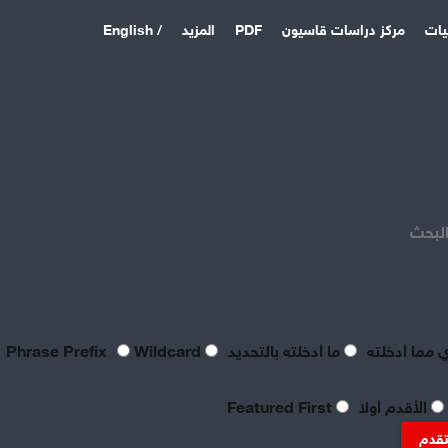
يات
مركز دراسات قاسيون
PDF
المزيد
/ English
اخر المقالات
منذ 3 أيام
بصراحة مطالب العمال بالعدالة
اليوم لا تتعدى الحد الأدنى
البحث
للحياة
منذ 3 أيام
تعقيبٌ عمالي على طروحات
الصناعي نور الدين سمحا حول
واقع الصناعة النسيجية
 مما أدخلته
ما أدخلته بالتحديد
Phrase Prefix
Wildcard
السورية: «عن جد نزعتا»
منذ 3 أيام
الأقدم أولا
Featured First
تنظيم العمال: ضرورة
موضوعية للدفاع عن الحقوق
تقدم