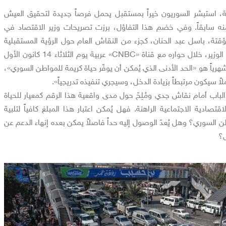
 استبشر السوريون خيراً بمستقبل يحمل فرصاً جديدة لتحقيق العيش
 منه سابقاً. وفي خضم هذا التفاؤل، برزت تصريحات وزير الاقتصاد في
تة، باسل عبد الحنان، كجزء من النقاش العام حول الرؤية المستقبلية
للاقتصاد السوري. حيث أكد الوزير، خلال حواره مع قناة «CNBC» عربية يوم الثلاثاء 14 كانون الأول
مبلغ 120 دولاراً شهرياً هو «الحد الأدنى الذي يُمكن أن يوفّر حياة كريمة للمواطن السوري»،
لاً سيكون مرتبطاً بزيادة الدخل، وسيجري تنفيذه تدريجياً».
لباب أمام نقاش جدي ومُلِحّ حول مدى واقعية هذا الرقم كمعيار للحياة
صادية الاجتماعية الراهنة. فهل يُمكن اعتبار هذا المبلغ كافياً لتلبية
ن السوري؟ وهل يُعدّ الوصول إليه حداً فاصلاً يمكن بعده إنهاء الدعم عن
ل؟