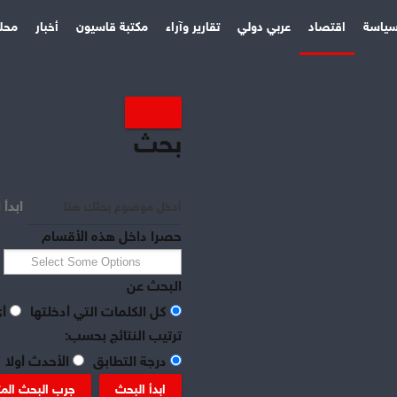
ياسة
اقتصاد
عربي دولي
تقارير وآراء
مكتبة قاسيون
أخبار
محل
بحث
ابدأ 
حصرا داخل هذه الأقسام
البحث عن
كل الكلمات التي أدخلتها
أي
ترتيب النتائج بحسب:
درجة التطابق
الأحدث أولا
ابدأ البحث
جرب البحث الم