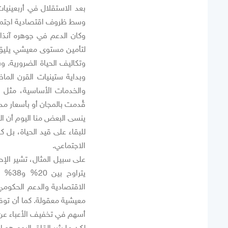
بعد الاستقلال في أربعينيات
وسط ظروف اقتصادية اجتما
وكان الدعم في جوهره آنذاك
لتأمين مستوى معيشي يليق 
وتكاليف الحياة الضرورية. 
وبداية ستينيات القرن الم
والخدمات الأساسية، مثل ال
قُدمت بالمجان أو بأسعار مد
ينسى البعض منا اليوم أن ا
للبقاء على قيد الحياة، ب
الاجتماعي.
على سبيل المثال، تشير ال
يتراو
الاقتصادية والدعم الحكومي
معيشية معقولة. كما أن توف
أسهم في تخفيف الأعباء عن ا
لكن ما يثير القلق اليوم هو