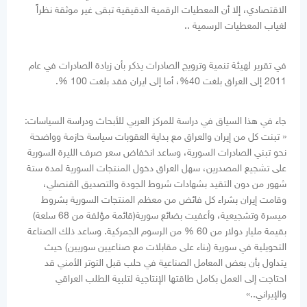
الاقتصادي، إلا أن المعطيات الرقمية الدقيقية تبقى غير موثقة نظراً
لغياب المعطيات الرسمية ..
في تقرير لهيئة تنمية وترويج الصادرات يذكر بأن زيادة الصادرات في عام
2011 إلى العراق بلغت 40%، أما إلى ايران فقد بلغت 100 %.
جاء في هذا السياق في دراسة للمركز العربي للأبحاث ودراسة السياسات:
« تبنت كل من إيران والعراق مع بداية العقوبات سياسة حازمة وواضحة
نحو تبني الصادرات السورية، وساعد انخفاض سعر صرف الليرة السورية
على تشجيع المصدرين، سهل العراق دخول المنتجات السورية لمدة ستة
شهور من دون التقيد بشهادات شروط الجودة والتصديق القنصلي،
وقامت إيران بشراء كل فائض من معظم المنتجات السورية بشروط
ميسرة وتشجيعية، وأعفيت بضائع سورية(قائمة مؤلفة من 68 سلعة)
بقيمة مليار دولار من 60 % من الرسوم الجمركية. وساعد ذلك الصناعة
التحويلية في سورية (بناء على مقابلات مع صناعيين سوريين) حيث
يتداول بأن بعض المعامل الصناعية في حلب قبل التوتر الأمني قد
احتاجت إلى العمل بكامل طاقتها الإنتاجية لتلبية الطلب العراقي
والإيراني..»