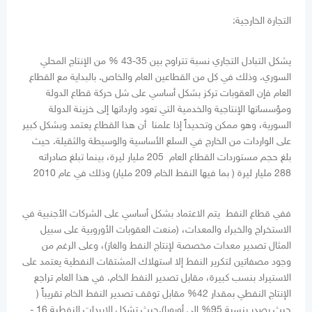
التجارة الخارجية:
يشكل التبادل التجاري نسبة تتراوح بين 35-43 % من الإنتاج المحلي
السوري. وذلك في كل من القطاعين العام والخاص. بالبداية مع القطاع
العام فإن العقوبات تركز بشكل أساسي على شل حركة قطاع الدولة
ومؤسساتها الإنتاجية والخدمية التي تعود وارداتها إلى خزينة الدولة
السورية، وهو ممكن وتحديداً إذا علمنا أن هذا القطاع يعتمد وبشكل كبير
على الواردات من الخارج في السلع الأساسية والوسيطة والثقيلة. حيث
بلغ حجم مستوردات القطاع العام 205 مليار ليرة، بينما تبلغ صادراته
288 مليار ليرة ( بما فيها النفط الخام 209 مليار) وذلك في عام 2010
ففي قطاع النفط يتم الاعتماد بشكل أساسي على الشركات الأجنبية في
الاستخراج والخبراء والمعدات، (منعت العقوبات الأوروبية على سبيل
المثال تصدير معدات مخصصة لإنتاج النفط والغاز)، وعلى الرغم من
وجود مصفاتين لتكرير النفط إلا استهلاك المشتقات النفطية يعتمد على
الاستيراد بنسب كبيرة، مقابل تصدير النفط الخام. في هذا العام تراجع
الإنتاج النفطي بمقدار 42% مقابل توقف تصدير النفط الخام تقريباً (
حيث يصدر بنسبة 95% إلى أوروبا).حيث تشكل الايردات النفطية 16 -