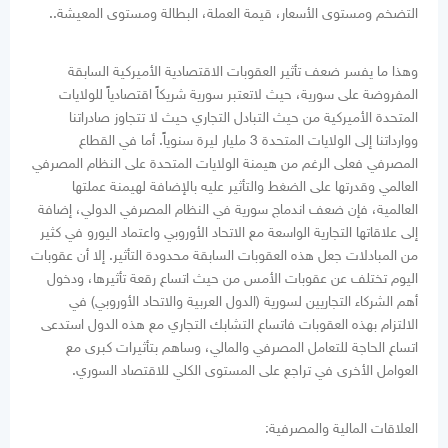
التضخم ومستوى الأسعار، قيمة العملة، البطالة ومستوى المعيشة..
وهذا ما يفسر ضعف تأثير العقوبات الاقتصادية الأميركية السابقة
المفروضة على سورية، حيث لاتعتبر سورية شريكاً اقتصادياً للولايات
المتحدة الأميركية من حيث التبادل التجاري حيث لا تتجاوز صادراتنا
ووارداتنا إلى الولايات المتحدة 3 مليار ليرة سنوياً. أما في القطاع
المصرفي فعلى الرغم من هيمنة الولايات المتحدة على النظام المصرفي
العالمي وقدرتها على الضغط والتأثير عليه بالإضافة لهيمنة عملتها
العالمية، فإن ضعف اندماج سورية في النظام المصرفي الدولي، إضافة
إلى علاقاتها التجارية الواسعة مع الاتحاد الأوروبي واعتماد اليورو في كثير
من المبادلات جعل هذه العقوبات السابقة محدودة التأثير. إلا أن عقوبات
اليوم تختلف عن عقوبات الأمس من حيث اتساع رقعة تأثيرها، ودخول
أهم الشركاء التجاريين لسورية (الدول العربية والاتحاد الأوروبي) في
الالتزام بهذه العقوبات فاتساع التشابك التجاري مع هذه الدول استدعى
اتساع الحاجة للتعامل المصرفي والمالي، وساهم بتأثيرات كبرى مع
العوامل الأخرى في تراجع على المستوى الكلي للاقتصاد السوري.
العلاقات المالية والمصرفية: