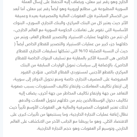
الخارج وهو رقم غير معلن، ويضاف إليه التحفظ على إرسال العملة
السورية المطبوعة في مطابع أوروبية وهو أيضاً رقم غير معلن. أما أبعد
من الخسائر المباشرة فإن العقوبات المالية والمصرفية بعيدة وعميقة
الأثر حيث يعتبر كل من البنك المركزي والبنك التجاري السوري، البنوك
الأساسية التي تقوم على تعاملات الحكومة السورية مع العالم الخارجي،
أي تتم من خلالهما عمليات الاستيراد والتصدير للقطاع العام، ويتم من
خلالهما جزء كبير من عمليات الاستيراد والتصدير للقطاع الخاص أيضاً (
حيث أن النسبة الضئيلة 10% التي تشكلها تسليفات التجاري للقطاع
الخاص هي النسبة الأكبر بالمقارنة مع تسليف البنوك الخاصة للقطاع
الخاص)، بالإضافة إلى سياسات تمويل الواردات السابقة من البنك
المركزي بالقطع الأجنبي لمستوردي القطاع الخاص. فتؤدي القيود
المفروضة على المصرف التجاري خاصة ومنع تحويل الدولار إلى سورية،
إلى ارتفاع تكاليف المعاملات وارتفاع تكاليف المستوردات بسبب صعوبة
التعاقد من جهة وارتفاع تكاليف المخاطر من جهة أخرى، يضاف إليه
تكاليف دخول الوسطاءالذين يتم من خلالهم تحويل العملات والدفع.
لذلك تعتبر العقوبات المصرفية والمالية هي العقوبات الأوسع تأثيراً حيث
تطال إعاقة عمليات التجارة الخارجية، وما يستتبعها من تأثيرات كبرى على
الاقتصاد الكلي. وهو ما يربطنا مع الجانب الآخر من الانكشاف على العالم
الخارجي وتوسيع أثر العقوبات وهو حجم التجارة الخارجية.