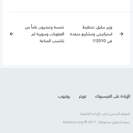
وزير سابق: تخطيط
خمسة وعشرون عاماً من
استراتيجي ومشاريع منفذة
العقوبات وسورية لم
arrow_back
arrow_forward
في 2010؟!
تكتسب المناعة
الإرادة على الفيسبوك
تويتر
يوتيوب
الموقع الرسمي لحزب الإرادة الشعبية.
جميع الحقوق محفوظة، kassioun.org @ 2017