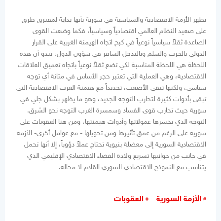
تظهر الأزمة الاقتصادية والسياسية في سورية بأنها بداية لمفترق طرق
على صعيد النظام العالمي اقتصادياً وسياسياً، فكما وضعت القوى
الصاعدة ثقلاً سياسياً نوعياً في كبح اتجاه الهيمنة الغربية على القرار
الدولي بالحرب والسلم وبالتدخل السافر في شؤون الدول، يبدو أن هذه
اللحظة هي اللحظة المناسبة لكي تضع ثقلاً نوعياً باتجاه تعميق العلاقات
الاقتصادية، وهي العملية التي تعتبر حجر الأساس في متانة أي توجه
سياسي، ولكنها تبقى الأصعب، تحديداً مع هيمنة الغرب الاقتصادية التي
تبقى بأدوات كثيرة لتحارب التوجه الجديد، وهو ما يظهر بشكل جلي في
سورية حيث تحارب قوى الفساد وسمسرة الغرب التوجه نحو الشرق.
التوجه الذي يخسرها عمولاتها وأدوات هيمنتها، ومن هنا العقوبات على
سورية على الرغم من عمق تأثيرها ومن تحويلها - مع عوامل أخرى- الأزمة
الاقتصادية السورية إلى معضلة بنيوية تحتاج عملاً دؤوباً، إلا أنها تحمل
في جانب من جوانبها تسريع ولادة الفضاء الاقتصادي الإقليمي الذي
يتناسب مع النموذج الاقتصادي السوري القادم لا محالة.
الأزمة السورية
العقوبات