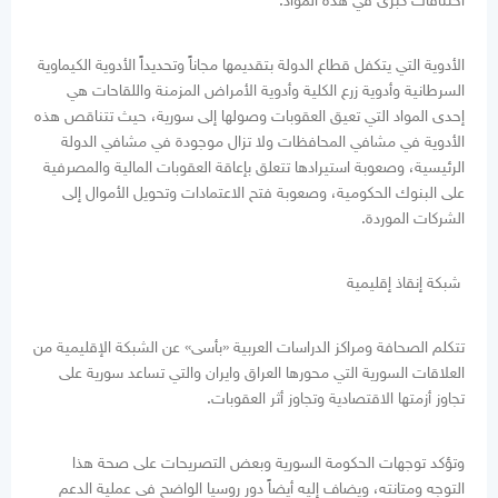
اختناقات كبرى في هذه المواد.
الأدوية التي يتكفل قطاع الدولة بتقديمها مجاناً وتحديداً الأدوية الكيماوية
السرطانية وأدوية زرع الكلية وأدوية الأمراض المزمنة واللقاحات هي
إحدى المواد التي تعيق العقوبات وصولها إلى سورية، حيث تتناقص هذه
الأدوية في مشافي المحافظات ولا تزال موجودة في مشافي الدولة
الرئيسية، وصعوبة استيرادها تتعلق بإعاقة العقوبات المالية والمصرفية
على البنوك الحكومية، وصعوبة فتح الاعتمادات وتحويل الأموال إلى
الشركات الموردة.
شبكة إنقاذ إقليمية
تتكلم الصحافة ومراكز الدراسات العربية «بأسى» عن الشبكة الإقليمية من
العلاقات السورية التي محورها العراق وايران والتي تساعد سورية على
تجاوز أزمتها الاقتصادية وتجاوز أثر العقوبات.
وتؤكد توجهات الحكومة السورية وبعض التصريحات على صحة هذا
التوجه ومتانته، ويضاف إليه أيضاً دور روسيا الواضح في عملية الدعم