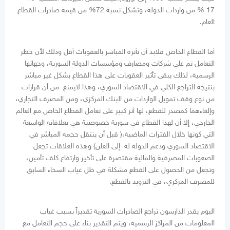
17 % من واردات الدولة، وتشكل نسبة 72% من قيمة صادرات القطاع
العام.
أما القطاع الخاص فلابد أن تأثره المباشر بالعقوبات أقل وذلك لأن حظر
التعامل تم على شركات ومصارف ومؤسسات الدولة السورية، وجهاتها
الرسمية، لذلك يبقى تأثير العقوبات على هذا القطاع بشكل غير مباشر
بنتيجة التراجع الكلي في الاقتصاد السوري، وهذا لايمنع من أن قرارات
من نوع وقف تمويل الواردات من البنك المركزي، ومن المصرف التجاري،
وإلغاءهما كمصدر للقطع، لها أثر كبير على تعامل القطاع الخاص مع العالم
الخارجي، إلا أن لهذا القطاع في سورية خصوصية هي بعلاقاته الواسعة
التي كونها خلال الفترات الماضية،( قبل أن ينتقل حجمه المباشر في
الاقتصاد السوري ودعم الدولة له إلى العلن) وهذه العلاقات تجعل
الصعوبات المصرفية والمالية مقتصرة على تأخير وارتفاع كلف تأمين،
وتجعل من الحصول على القطع مشكلة في ظل غياب السخاء السابق
للمصرف المركزي، في التزويد بالقطع.
اليوم يقدر الدارسون تراجع الصادرات السورية تقديراً بسبب غياب
المعلومات من المراكز الرسمية، ويتم التقدير بناء على حجم التعامل مع