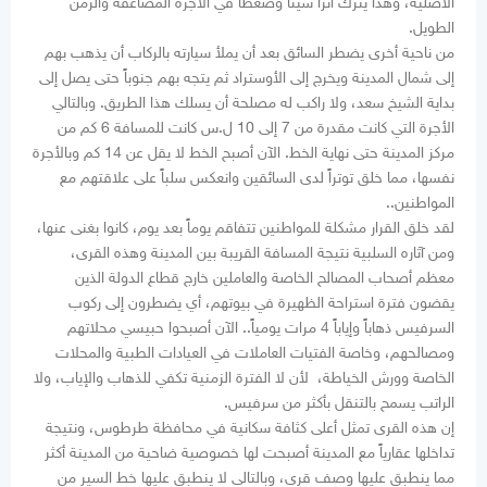
الأصلية، وهذا يترك أثراً سيئاً وضغطاً في الأجرة المضاعفة والزمن
الطويل.
من ناحية أخرى يضطر السائق بعد أن يملأ سيارته بالركاب أن يذهب بهم
إلى شمال المدينة ويخرج إلى الأوستراد ثم يتجه بهم جنوباً حتى يصل إلى
بداية الشيخ سعد، ولا راكب له مصلحة أن يسلك هذا الطريق. وبالتالي
الأجرة التي كانت مقدرة من 7 إلى 10 ل.س كانت للمسافة 6 كم من
مركز المدينة حتى نهاية الخط. الآن أصبح الخط لا يقل عن 14 كم وبالأجرة
نفسها، مما خلق توتراً لدى السائقين وانعكس سلباً على علاقتهم مع
المواطنين..
لقد خلق القرار مشكلة للمواطنين تتفاقم يوماً بعد يوم، كانوا بغنى عنها،
ومن آثاره السلبية نتيجة المسافة القريبة بين المدينة وهذه القرى،
معظم أصحاب المصالح الخاصة والعاملين خارج قطاع الدولة الذين
يقضون فترة استراحة الظهيرة في بيوتهم، أي يضطرون إلى ركوب
السرفيس ذهاباً وإياباً 4 مرات يومياً.. الآن أصبحوا حبيسي محلاتهم
ومصالحهم، وخاصة الفتيات العاملات في العيادات الطبية والمحلات
الخاصة وورش الخياطة، لأن لا الفترة الزمنية تكفي للذهاب والإياب، ولا
الراتب يسمح بالتنقل بأكثر من سرفيس.
إن هذه القرى تمثل أعلى كثافة سكانية في محافظة طرطوس، ونتيجة
تداخلها عقارياً مع المدينة أصبحت لها خصوصية ضاحية من المدينة أكثر
مما ينطبق عليها وصف قرى، وبالتالي لا ينطبق عليها خط السير من