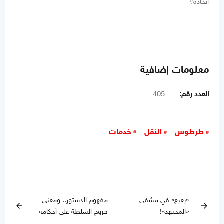
اتخاذه؟
معلومات إضافية
العدد رقم:
405
طرطوس
النقل
خدمات
«بعبع» في مشفى
مفهوم الدستور.. ومعنى
arrow_back
arrow_forward
«المجتهد»!
خروج السلطة على أحكامه