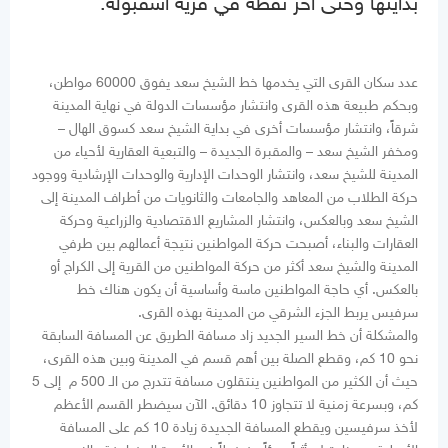
بدايتها وحتى آخر نقطة في قرية اسقبولة.
عدد سكان القرى التي يخدمها خط الشيخ سعد يفوق 60000 مواطن،
وبحكم طبيعة هذه القرى وانتشار مؤسسات الدولة في نهاية المدينة
شرقاً، وانتشار مؤسسات أخرى في بداية الشيخ سعد كسوق الهال –
ومخفر الشيخ سعد – والمقبرة الجديدة – والتبعية العقارية لأحياء من
المدينة للشيخ سعد، وانتشار الوحدات الإدارية والوحدات الإرشادية ووجود
حركة الطلاب من المعاهد والجامعات والثانويات من أطراف المدينة إلى
الشيخ سعد وبالعكس، وانتشار المشاريع الاقتصادية والزراعية وحركة
العقارات والبناء، أصبحت حركة المواطنين نتيجة أعمالهم بين طرفي
المدينة والشيخ سعد أكثر من حركة المواطنين من القرية إلى الكراج أو
بالعكس. أي حاجة المواطنين ماسة وأساسية أن يكون هناك خط
سرفيس يربط الجزء الشرقي من المدينة بهذه القرى.
والمشكلة أن خط السير الجديد زاد مسافة الطريق عن المسافة السابقة
نحو 10 كم، وقطع الصلة بين أهم قسم في المدينة وبين هذه القرى،
حيث أن الكثير من المواطنين ينتقلون مسافة تتدرج من الـ 500 م إلى 5
كم، وبسرعة زمنية لا تتجاوز 10 دقائق. الآن سيضطر القسم الأعظم
لأخذ سرفيسين ويقطع المسافة الجديدة زيادة 10 كم على المسافة