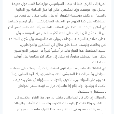
القرية إلى الكراج. فإما أن تبقى السرافيس دوارة كما كانت حول حديقة
الباسل دون توقف، وإما تُخصّص أماكن لها مثل الساحة بين المالية
والصحة، أو خلف مؤسسة الكهرباء، أو على جانب مبنى الحرفيين مع
المحافظة على خط الخروج من المدينة السابق نفسه.. وأن توضع ضوابط
في أماكن التوقف للحفاظ على السلامة العامة، وألا يقف السرفيس أكثر
من 10 دقائق لأن الركاب على الخط أكثر مما هم في الموقف، وأن
تعطى صلاحية المراقبة لموظف يتولى هذه المهمة، وأن تكون المخالفة
لمن يخالف، وليست فشة خلق تطال كل السائقين والمواطنين.
السيد المحافظ، هذا القرار ترك أثراً سلبياً كبيراً في نفوس المواطنين،
ويتكرر هذا الموقف سنوياً، ثم ينقل إلى مكان آخر وخاصة على أبواب
الامتحانات..
في لقاءاتك الجماهيرية المواطنون استبشروا خيراً بحرصك على مصلحة
المواطن وأمام الضغط المعيشي الذي يتفاقم ويترك أثره السلبي يوماً
بعد يوم على المواطنين، الأحرى بالجهات المسؤولة أن تفكر بتخفيف
الأعباء لا بزيادتها، ولا أبالغ إذا قلت إن قرارات كهذه تشعر المواطن
بالاستفزاز والاستعداء.
والسؤال، إذا كان كل المواطنين متضررين من هذا القرار، وكذلك كل
السائقين، وإذا كانت كل الوحدات الإدارية والجمعيات الأهلية والهيئات
الحزبية والفلاحية، وحتى المخاتير ضد هذا القرار، فلمصلحة من تم