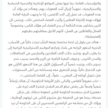
والمؤسسات العامة، بما فيها بعض المواقع الإنتاجية والخدمية الحساسة
والاستراتيجية.. تمهيداً لإنزال أشد العقوبات بهم، وهناك من يؤكد أن
هذه العقوبات قد تصل إلى الحد الأقصى، إذا ما وجهت النيابة العامة
لهؤلاء تهمة (الخيانة العظمى) وأثبت القضاء المختص ذلك.. ويتمنى كل
الذين يتبادلون هذه الشائعة أن يدع القضاء أمر هؤلاء للناس، وخصوصاً
العمال والعاطلين عن العمل، لأنهم الأحق بمعاقبتهم بطرقهم
(العصملية)».
- هناك من يقول إن لجنة مختصة رفيعة الشأن تبحث حالياً في الأسباب
الجذرية لتدهور الزراعة في بلدنا، وتراجع المواسم الاستراتيجية الزراعية إلى
ما يقارب الربع، وتشرد مئات آلاف الفلاحين والمزارعين في المحافظات
والمدن الكبرى.. وعزوف البقية الباقية عن الزرع والحصد بسبب عدم
جدوى ذلك. ويتردد شعبياً أن المسؤول الأول عن هذا التدهور الكارثي هو
قيد الاحتجاز حالياً، ويتم التحقيق معه ومساءلته من أعلى المستويات
قبل تحويل أوراقه إلى المفتي... عفواً.. إلى القضاء المختص..».
- «بات معروفاً للقاصي والداني خارج الأروقة الحكومية، أن هناك إجماعاً
شعبياً واسعاً على رفض مبلغ الدعم النقدي (عشرة آلاف ليرة على
دفعتين) الذي ستقدمه الحكومة للناس كمعونة تدفئة، على شكل
صدقة، بينما هو في الحقيقة حق مشروع للناس في ثروتهم الوطنية..
ويؤكد كل من نصادفه من الرافضين المتذمرين أن على الحكومة أن ترد