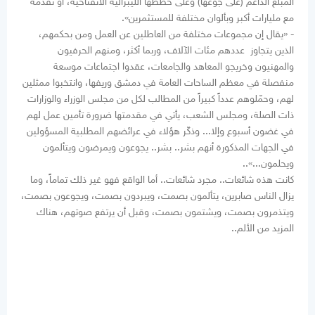
المبلغ الداعم (على جوعها) وعلى خططها الليبرالية الانفتاحية، أو تقدمه
مع مليارات أكبر وبألوان مختلفة للمستثمرين».
- «يقال إن مجموعات مختلفة من العاطلين عن العمل ومن بحكمهم،
الذين يتجاوز عددهم مئات الآلاف، وربما أكثر، ومنهم الحرفيون
والمهنيون وخريجو المعاهد والجامعات، عقدوا اجتماعات موسعة
منفصلة في معظم الساحات العامة في دمشق وريفها، وانتخبوا ممثلين
لهم، وحمّلوهم عدداً كبيراً من المطالب لكل من مجلس الوزراء والوزارات
ذات الصلة، ومجلس الشعب، يأتي في مقدمتها ضرورة تأمين عمل لهم
في غضون أسبوع وإلا... وذكّر هؤلاء في عرائضهم المطلبية المسؤولين
في الجهات المذكورة أنهم بشر.. بشر.. يجوعون ويمرضون ويتألمون
ويحلمون...»..
كانت هذه شائعات.. مجرد شائعات.. أما الواقع فهو غير ذلك تماماً، وما
يزال الناس صابرين، يتألمون بصمت، ويبردون بصمت، ويجوعون بصمت،
ويتذمرون بصمت، ويشتمون بصمت، وقبل أن يرتفع صوتهم، هناك
المزيد من الألم..