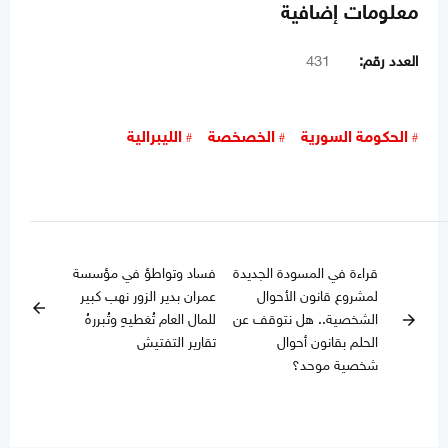
معلومات إضافية
العدد رقم:
431
الحكومة السورية
الخصخصة
الليبرالية
قراءة في المسودة الجديدة
فساد وتواطؤ في مؤسسة
لمشروع قانون الأحوال
عمران بدير الزور نهب كبير
arrow_back
الشخصية.. هل نتوقف عن
للمال العام تُغطيهِ وتُبررهُ
arrow_forward
الحلم بقانون أحوال
تقارير التفتيش
شخصية موحد؟