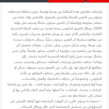
وتختلف تفاصيل هذه الشائعة بين وسط ووسط، وبين منطقة ومنطقة،
وتراوح بين التغيير بالجملة والتعديل بالمفرق. فالبعض يؤكد علمه من
مصادر موثوقة و(واصلة) أن التغيير سيكون شاملاً وسيتم قبل نهاية
2009، ويطال الفريق الحكومي برمته لعجزه عن تنفيذ الخطة الخمسية
العاشرة، والبعض الآخر يصر، بل ويذكر تفاصيل ومبررات (تسربت إليه
من مواقع حساسة) أن التغيير سيكون جزئياً، ستتأثر به وزارات محددة
دون غيرها، ويتم بشكل تدريجي وعلى مراحل... وهناك تفصيل آخر
يتوسط بين سابقيه يرى مروّجوه أن التغيير سيكون واسعاً، ولكن ليس
شاملاً، موعده قبيل إقرار الخطة الخمسية الحادية عشرة... إلخ.
وهكذا، تختلف تفاصيل وحيثيات الشائعة، تستطيل وتتحجم، حسب
مطلقها أو المروّج لها، وإن كانت في العموم تشير جميعها، بشكل أو
بآخر، إلى حالة عدم رضى واسعة وفي مختلف المواقع عن الأداء
الحكومي، وخصوصاً في مجالات الاقتصاد والعمل والخدمات..
وبما أنها (صايرة وصايرة).. و«الإشاعات معبية البلد».. فلا ضير من إضافة
«إشاعات» جديدة، «إشاعات» ما أجملها، وما أسعد البلاد والناس بها إن
تحولت إلى حقيقة ولو بعد حين...
- «سمعنا يا مرحوم «البي» أن الجهات المختصة تتهيأ لإلقاء القبض على
المسؤولين عن مسلسل الخصخصة الذي طال ويطال المنشآت