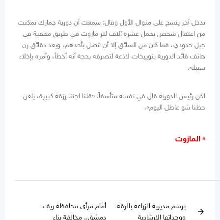
تدخل أخر ينسج على منوال الأول وقال: سمعت أن دورية جمارك تمكنت
من اعتقال شخص يحمل عشرة آلاف لتر مازوت في طريق مخفية في
جبل حدودي، فما كان من السائق إلا أن اتصل بأحدهم، وبعد دقائق رن
هاتف قائد الدورية بتوبيخات لاذعة لتصرفه بحجة أنه أخطأ، وأمره بإخلاء
سبيله.
لكن رئيس الدورية قال في نفسه متأسفاً: «قلنا اجتنا رزقة كبيرة، يلعن
حظنا شو عاطل اليوم».
المازوت
برسم مديرية الزراعة بالرقة
أمام مرأى محافظة ريف
arrow_forward
ووحداتها الإرشادية
دمشق.. مخالفة بناء