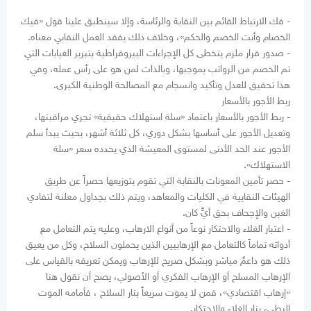
- فك الارتباط القائم بين النقابة والرئاسة، وإلا سينطبق علينا قول «فيك
الخصام وأنت الخصم والحكم»، وخلاف ذلك يفقد العمل النقابي معناه.
- صدور قرار ملزم يتخطى كل الإجراءات البيروقراطية بتبرير الغيابات التي
تم الخصم من الرواتب بموجبها، وبالذات لمن هو على رأس عمله، وفي
هذا تحقيق للعدل وتأكيد وانسجام مع المصالحة الوطنية الكبرى.
ربط الأجور بالأسعار
- ربط الأجور بالأسعار باعتماد «سلة استهلاك حقيقية» تجري مراقبتها،
وتعديل الأجور على أساسها بشكل دوري، كل ثلاثة أشهر، بحيث يبدأ سلم
الأجور عند الحد الأدنى لمستوى المعيشة الذي يحدده سعر «سلة
الاستهلاك».
- حصر تأمين المعونات بالنقابة التي تقوم بتوزيعها حصراً عن طريق
الهيئات النقابية في الكليات والمعاهد، ويتم ذلك بجداول معلنة لتفادي
الغبن والإجحاف بحق أيًّ كان.
- اعتبار الغلاء والاحتكار نوعاً من أنواع الارهاب، وعليه يتم التعامل مع
أدواته تماماً كالتعامل مع الإرهابيين الذين يحملون السلاح، وكل من يعيق
ذلك هو داعمٌ مباشر وبشكل صريح للإرهاب ويمكن تعريفه بالقياس على
الإرهاب المسلح أو الإرهاب الفكري أو الأصولي، يصح أن نقول هنا
«إرهاب اقتصادي»، فمن لا يموت سريعاً بنار السلاح ، فأمامه الموت
البطيء بنار الغلاء والاحتكار.