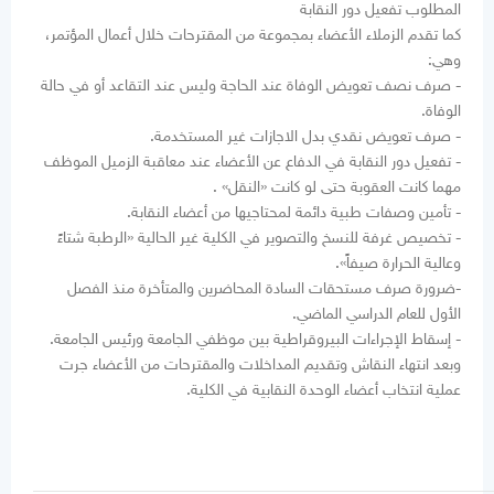
المطلوب تفعيل دور النقابة
كما تقدم الزملاء الأعضاء بمجموعة من المقترحات خلال أعمال المؤتمر،
وهي:
- صرف نصف تعويض الوفاة عند الحاجة وليس عند التقاعد أو في حالة
الوفاة.
- صرف تعويض نقدي بدل الاجازات غير المستخدمة.
- تفعيل دور النقابة في الدفاع عن الأعضاء عند معاقبة الزميل الموظف
مهما كانت العقوبة حتى لو كانت «النقل» .
- تأمين وصفات طبية دائمة لمحتاجيها من أعضاء النقابة.
- تخصيص غرفة للنسخ والتصوير في الكلية غير الحالية «الرطبة شتاءً
وعالية الحرارة صيفاً».
-ضرورة صرف مستحقات السادة المحاضرين والمتأخرة منذ الفصل
الأول للعام الدراسي الماضي.
- إسقاط الإجراءات البيروقراطية بين موظفي الجامعة ورئيس الجامعة.
وبعد انتهاء النقاش وتقديم المداخلات والمقترحات من الأعضاء جرت
عملية انتخاب أعضاء الوحدة النقابية في الكلية.