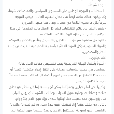
التوجه شرقاً..
- انسجاماً مع التوجه الوطني على المستوى السياسي والاقتصادي شرقاً،
وكي يكون هناك تناغم أيضاً في مجال التعليم العالي، فيجب التوجه
شرقاً بكل ما تعنيه الكلمة من معنى، وفي هذا منتهى الضرورة.
- بغض النظر عن نتائج الانتخابات اعتبر كل المقترحات المقدمة في هذا
المؤتمر برنامج عمل ملزم للهيئة النقابية المنتخبة.
- التواصل مباشرة مع مؤسسة الخزن والتسويق وتأمين الخضار والفواكه
والمواد التموينية وكل المواد الغذائية بأسعارها الحقيقية البعيدة عن جشع
التجار والمحتكرين.
أمام خيارين..
- أسوةً بأعضاء الهيئة التدريسية يجب تخصيص مقاعد لأبناء نقابة
المعلمين في جميع الجامعات، وبداية على الأقل إجراء مفاضلة خاصة أو
حجب هذا الامتياز عن الجميع بمن فيهم أعضاء الهيئة التدريسية انسجاماً
مع مبدأ تكافؤ الفرص.
-وأخيراً نحن أمام خيارين وعذراً لما يمكن أن يسمع: إما كل ماذكر هو «طق
حنك» و«علاك»، وعليه نقول لأمهات وعائلات الشهداء أن يهلن التراب
على رؤوسهن فقد ذهبت دماء أبنائها سدىً. وإلا فهو كلام جادٌ وواع،
بالتالي من يقف عقبة إزاء تحقيقه فهو عدوٌ مبين ووقح لسورية والدولة
والشعب، عدو لسورية المستقبل الأجمل، عدوٌ لسورية مهد الحضارات.