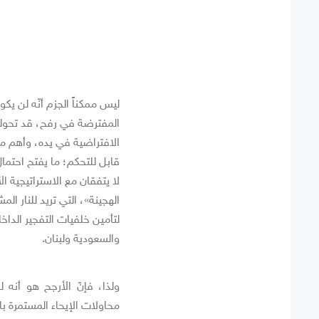
ليس ممكناً الجزم أنّه لن يك
المفترضة في رفح، قد تحولت 
الافتراضية في يده، وأهم م
قابل للتحكم؛ ما يفتح احتما
لا يتفقان مع الاستراتيجية ا
الهجينة»، التي تريد للنار ا
لتأمين خلفيات التفجير الدا
والسعودية ولبنان.
ولذا، فإنّ الأرجح هو أنه 
محاولات الإيحاء المستمرة با