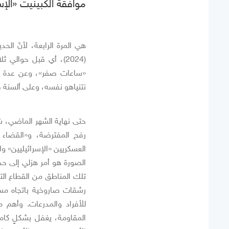
موافقة الكبينيت «الإس
هي المرة الرابعة، لأنّ ال
(2024)، أي قبل حوالي
«ساعات صفر»، وعن عدة خ
نتنياهو نفسه، وعلى ألسنة ق
حتى نهاية الشهر الماضي، شه
رفح المفترضة، و«القضاء 
العسكريين «الإسرائيليين» وا
الصورة هو أمر هزلي إلى حد 
تلك المناطق من القطاع التي
رشقات صاروخية باتجاه مست
للأفراد والمدرعات. وأهم م
المقاومة، يغفل بشكلٍ كامل