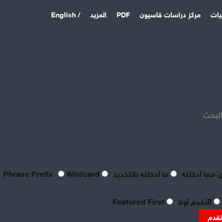
يات
مركز دراسات قاسيون
PDF
المزيد
/ English
اخر المقالات
منذ يوم
بعد فشل القواعد الأمريكية:
الباكستان وتركيا والسعودية
البحث
توقع اتفاقية دفاع مشترك
منذ 6 أيام
بصراحة مطالب العمال بالعدالة
اليوم لا تتعدى الحد الأدنى
للحياة
 مما أدخلته
ما أدخلته بالتحديد
Phrase Prefix
Wildcard
منذ 6 أيام
تعقيبٌ عمالي على طروحات
الأقدم أولا
Featured First
الصناعي نور الدين سمحا حول
واقع الصناعة النسيجية
تقدم