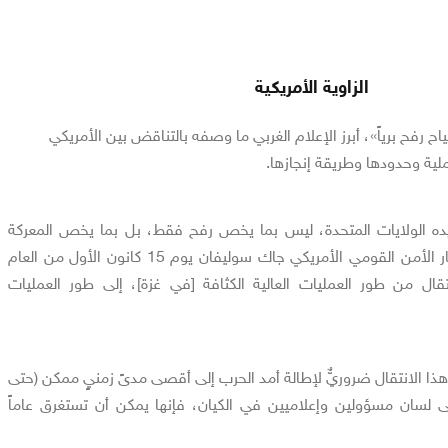
الزاوية الأمريكية
 رفح برياً»، أبرز الإعلام الغربي ما وصفه بالتناقض بين الأمريكي
لية وحدودها وطريقة إنجازها.
يده الولايات المتحدة، ليس بما يخص رفح فقط، بل بما يخص المعركة
بأكملها، هو ما قاله مستشار الأمن القومي الأمريكي جاك سوليفان يوم 15 كانون الأول من العام
ال من طور العمليات العالية الكثافة [في غزة]، إلى طور العمليات
 هذا الانتقال ضروريٌّ لإطالة أمد الحرب إلى أقصى مدىً زمنيٍ ممكن (حتى
لسان مسؤولين وإعلاميين في الكيان، فإنها يمكن أن تستغرق عاماً