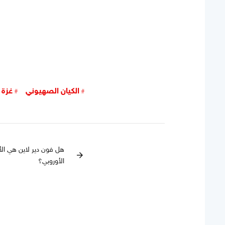
الكيان الصهيوني
غزة
هل فون دير لاين هي الأ
arrow_forward
الأوروبي؟