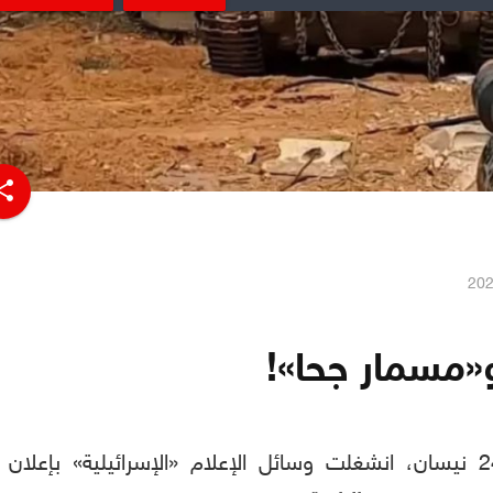
hare
«مسمار جحا»!
يوم أمس الأربعاء، 24 نيسان، انشغلت وسائل الإعلام «الإسرائيلية» بإعلان