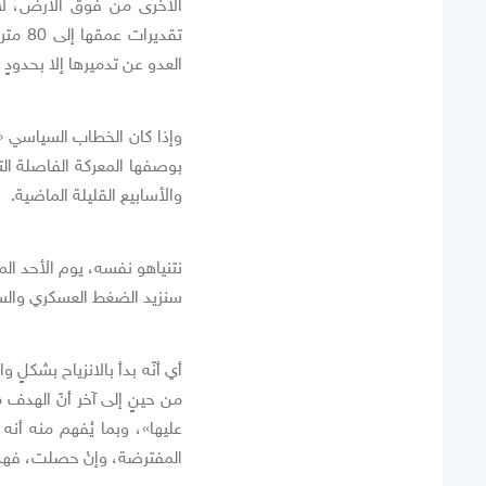
الأخرى من فوق الأرض، لا
تقدير
العدو عن تدميرها إلا بحدودٍ 
وإذا كان الخطاب السياسي «
بوصفها المعركة الفاصلة الت
والأسابيع القليلة الماضية.
نتنياهو نفسه، يوم الأحد ال
سنزيد الضغط العسكري والسيا
أي أنّه بدأ بالانزياح بشكل
من حينٍ إلى آخر أنّ الهدف م
عليها»، وبما يُفهم منه أن
المفترضة، وإنْ حصلت، فهد