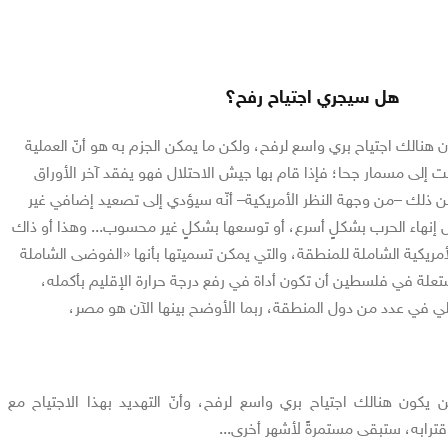
هل سيجري اجتياح رفح؟
ون هنالك اجتياح بري واسع لرفح، ولكن ما يمكن الجزم به هو أنّ العملية
إلى مسمار جحا؛ فإذا قام بها جيش الاحتلال فهو يفقد آخر الأوراق
ن ذلك –من وجهة النظر الأمريكية– أنّه سيؤدي إلى تصعيد إضافي غير
ل إنهاء الحرب بشكلٍ أسرع، أو توسعها بشكلٍ غير محسوب... وهذا أو ذاك
لأمريكية الشاملة للمنطقة، والتي يمكن تسميتها بأنها «الفوضى الشاملة
لمشتعلة في فلسطين أن تكون أداة في رفع درجة حرارة الإقليم بأكمله،
خلي في عدد من دول المنطقة، ربما الأوضح بينها الآن هو مصر،
لن يكون هنالك اجتياح بري واسع لرفح، وأنّ التهديد بهذا الاجتياح مع
قترابه، ستبقى مستمرةً لأشهر أخرى...