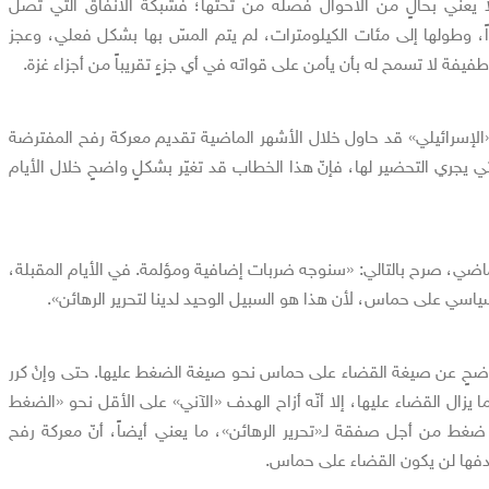
 يعني بحالٍ من الأحوال فصله من تحتها؛ فشبكة الأنفاق التي تصل
ات عمقها إلى 80 متراً، وطولها إلى مئات الكيلومترات، لم يتم المسّ بها بشكل فعلي، وعجز
طفيفة لا تسمح له بأن يأمن على قواته في أي جزءٍ تقريباً من أجزاء غزة.
الإسرائيلي» قد حاول خلال الأشهر الماضية تقديم معركة رفح المفترضة
ي يجري التحضير لها، فإنّ هذا الخطاب قد تغيّر بشكلٍ واضحٍ خلال الأيام
ماضي، صرح بالتالي: «سنوجه ضربات إضافية ومؤلمة. في الأيام المقبلة،
سي على حماس، لأن هذا هو السبيل الوحيد لدينا لتحرير الرهائن».
ٍ واضحٍ عن صيغة القضاء على حماس نحو صيغة الضغط عليها. حتى وإنْ كرر
ا يزال القضاء عليها، إلا أنّه أزاح الهدف «الآني» على الأقل نحو «الضغط
ه ضغط من أجل صفقة لـ«تحرير الرهائن»، ما يعني أيضاً، أنّ معركة رفح
فها لن يكون القضاء على حماس.