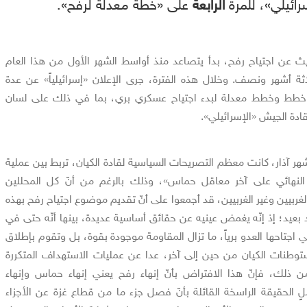
رائيلي»، للمرة
الرابعة
على «خطة معدلة لرفح».
حديث عن اجتياح رفح، بدأ يتصاعد منذ أواسط الشهر الأول من هذا العام
 ثلاثة أشهر ونصف. وخلال هذه الفترة، جرى الإعلان «إسرائيلياً» عن عدة
طط وخطط معدلة لبدء اجتياح عسكري بري، بما في ذلك على لسان
ادة الجيش «الإسرائيلي».
ر آذار، كانت معظم التصريحات السياسية لقادة الكيان، تربط بين عملية
النهائي على آخر معاقل حماس»، وذلك بالرغم من أنّ كل المحللين
لغربيين وغير الغربيين، قد أجمعوا على أنّ تقديم موضوع اجتياح رفح بهذه
بعيد؛ إذ إنّه يغمض عينيه عن حقائق أساسية عديدة، بينها أنّه حتى في
 اجتاحها العدو برياً، ما تزال المقاومة موجودة بقوة، بل وتقوم بإطلاق
وطنات الكيان من حين إلى آخر، عدا عن عمليات الاستهداف المتكررة
ن ذلك، فإنّ هذا الافتراض بأنّ إنهاء رفح يعني إنهاء حماس وإنهاء
ٍ الحقيقة الراسخة القائلة بأنّ فصل جزء ما من قطاع غزة عن الأجزاء