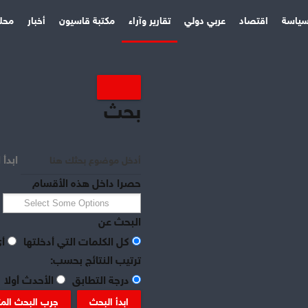
ياسة
اقتصاد
عربي دولي
تقارير وآراء
مكتبة قاسيون
أخبار
محل
بحث
ابدأ 
حصرا داخل هذه الأقسام
البحث عن
كل الكلمات التي أدخلتها
أي
ترتيب النتائج بحسب:
درجة التطابق
الأحدث أولا
ابدأ البحث
جرب البحث الم