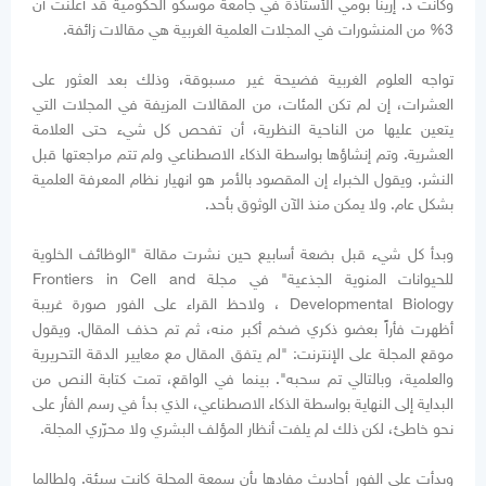
وكانت د. إرينا بومي الأستاذة في جامعة موسكو الحكومية قد أعلنت أن
3% من المنشورات في المجلات العلمية الغربية هي مقالات زائفة.
تواجه العلوم الغربية فضيحة غير مسبوقة، وذلك بعد العثور على
العشرات، إن لم تكن المئات، من المقالات المزيفة في المجلات التي
يتعين عليها من الناحية النظرية، أن تفحص كل شيء حتى العلامة
العشرية. وتم إنشاؤها بواسطة الذكاء الاصطناعي ولم تتم مراجعتها قبل
النشر. ويقول الخبراء إن المقصود بالأمر هو انهيار نظام المعرفة العلمية
بشكل عام. ولا يمكن منذ الآن الوثوق بأحد.
وبدأ كل شيء قبل بضعة أسابيع حين نشرت مقالة "الوظائف الخلوية
للحيوانات المنوية الجذعية" في مجلة Frontiers in Cell and
Developmental Biology ، ولاحظ القراء على الفور صورة غريبة
أظهرت فأراً بعضو ذكري ضخم أكبر منه، ثم تم حذف المقال. ويقول
موقع المجلة على الإنترنت: "لم يتفق المقال مع معايير الدقة التحريرية
والعلمية، وبالتالي تم سحبه". بينما في الواقع، تمت كتابة النص من
البداية إلى النهاية بواسطة الذكاء الاصطناعي، الذي بدأ في رسم الفأر على
نحو خاطئ، لكن ذلك لم يلفت أنظار المؤلف البشري ولا محرّري المجلة.
وبدأت على الفور أحاديث مفادها بأن سمعة المجلة كانت سيئة. ولطالما