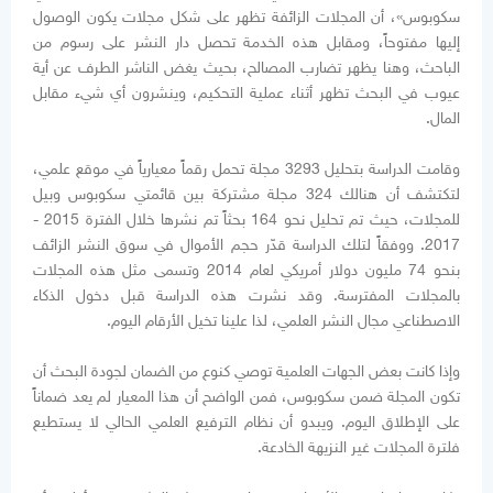
سكوبوس»، أن المجلات الزائفة تظهر على شكل مجلات يكون الوصول
إليها مفتوحاً، ومقابل هذه الخدمة تحصل دار النشر على رسوم من
الباحث، وهنا يظهر تضارب المصالح، بحيث يغض الناشر الطرف عن أية
عيوب في البحث تظهر أثناء عملية التحكيم، وينشرون أي شيء مقابل
المال.
وقامت الدراسة بتحليل 3293 مجلة تحمل رقماً معيارياً في موقع علمي،
لتكتشف أن هنالك 324 مجلة مشتركة بين قائمتي سكوبوس وبيل
للمجلات، حيث تم تحليل نحو 164 بحثاً تم نشرها خلال الفترة 2015 -
2017. ووفقاً لتلك الدراسة قدّر حجم الأموال في سوق النشر الزائف
بنحو 74 مليون دولار أمريكي لعام 2014 وتسمى مثل هذه المجلات
بالمجلات المفترسة. وقد نشرت هذه الدراسة قبل دخول الذكاء
الاصطناعي مجال النشر العلمي، لذا علينا تخيل الأرقام اليوم.
وإذا كانت بعض الجهات العلمية توصي كنوع من الضمان لجودة البحث أن
تكون المجلة ضمن سكوبوس، فمن الواضح أن هذا المعيار لم يعد ضماناً
على الإطلاق اليوم. ويبدو أن نظام الترفيع العلمي الحالي لا يستطيع
فلترة المجلات غير النزيهة الخادعة.