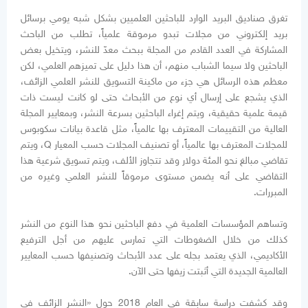
تغرق صناديق البريد الوارد للباحثين العلميين بشكل شبه يومي برسائل
بريد إلكتروني من مجلات تبدو مرموقة علمياً، تطلب من الباحث
المشاركة في العدد القادم من المجلة ببحث معدّ للنشر، ويتخيل بعض
الباحثين ولا سيما الشباب منهم، أن هذا دليل على تميزهم العلمي، لكن
معظم هذه الرسائل هي جزء من ماكينة التسويق للنشر العلمي الزائف،
الذي يشجع على إرسال أي نوع من الأبحاث حتى لو كانت ليست ذات
قيمة علمية حقيقية، ويتم إغراء الباحثين بسرعة النشر، وبمعايير المجلة
العالية من التقييمات المعترف بها عالمياً، مثل قاعدة بيانات سكوبوس
للمجلات المعترف بها عالمياً، أو تصنيف المجلات حسب المعيار Q، ويتم
تقاضي مبالغ نحو المئة دولار وقد تتجاوز الألف، ويتم تسويق شرعية هذا
التقاضي على أنه يضمن مستوى مرموقاً للنشر العلمي وغيره من
المبررات.
وتساهم المؤسسات العلمية في دفع الباحثين نحو هذا النوع من النشر
كذلك من خلال الضغوطات التي تمارس عليهم من أجل الترفيع
الأكاديمي، الذي يعتمد بجله على عدد الأبحاث وتصنيفها حسب المعايير
العالمية الجديدة التي أثبتت زيفها حتى الآن.
وقد كشفت دراسة سابقة في العام 2018 حول «النشر الزائف في