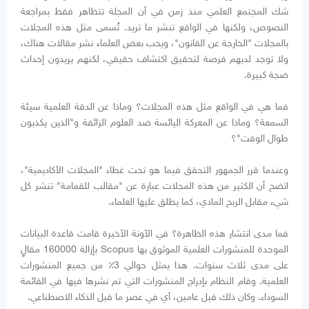
شك المجتمع العلمي منذ زمن في أن المجلة تتظاهر فقط بمراجعة
النصوص، ولكنها في الواقع تنشر ما تريد. تُسمى مثل هذه المجلات
بالمجلات "الخارجة عن القانون"، ويحب بعض العلماء نشر مقالات هناك،
ولا توجد لديهم فرصة لتحقيق اكتشاف حقيقي، لكنهم يريدون إحداث
ضجة كبيرة.
فما هي في الواقع مثل هذه المجلات؟ وماذا عن الدقة العلمية سيئة
السمعة؟ وماذا عن المعركة اليائسة ضد العلوم الزائفة و"الذين يكذبون
طوال الوقت"؟
وعندما قرر الجمهور التحقق فيما هو تحت غطاء "المجلات الأكاديمية"،
اتضح أن الكثير من هذه المجلات عبارة عن "مقالب للقمامة" تنشر كل
شيء مقابل الربح المادي، كما يطلق عليها العلماء.
فما مدى انتشار هذه الظاهرة؟ في الآونة الأخيرة قامت قاعدة البيانات
الموحدة للمنشورات العلمية الموثوق بها Scopus بإزالة 160000 مقالٍ
على مدى ثلاث سنوات. هذا يمثل حوالي 3٪ من جميع المنشورات
العلمية. وقام النظام بإدراج المنشورات التي تم نشرها فيها في القائمة
السوداء. وكان ذلك قبل عامين، أي في عصر ما قبل الذكاء الاصطناعي.