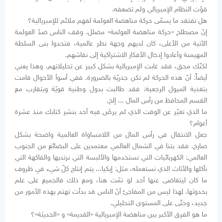
قوّت النظام الإمبريالي ولم تضعفه.
هل تفتقد ما يسمّى حركة مناهضة العولمة لفهم ملائم للإمبريالية؟
إنّ مصطلح «حركة مناهضة العولمة» مضلل. وقف الناس ضدّ العولمة
الآتية من الأعلى، كان لديهم وجهة نظر عالمية، فتحدوا بنى السلطة
المهيمنة وأعادوا إدخال الأفكار الاشتراكية إلى نقاشهم.
لكنّك محق، فقد غابت الإمبريالية بشكل كبير عن تحليلاتهم. وهذا يعني
أيضاً: أنّ هذه الحركة لم تكن جذريّة بالضرورة. ففي أسوأ الأحوال قامت
بتغذية الميول الرجعية: فقد طالبت بدول وطنية قويّة وبتقارب مع
القسم المحافظ من رأس المال ... إلخ.
ما الذي تغيّر عن الوقت الذي لم يرضَ فيه أحد بنشر كتابك منذ عشرة
أعوام؟
جعل الانتقال في رأس المال من اللامساواة العالمية واضحة بشكل
صارخ. فقد بتنا في الشمال العالمي معتمدين على البضائع من الجنوب
العالمي: الكهربائيات التي نستخدمها والألبسة التي نرتديها والفاكهة التي
نأكلها والأثاث الذي نستعمله، مثل: إيكيا... يتم إنتاج كلّ شيء في ظروف
ما كان ليتغاضى عنها أحد لو تمّت هنا، ومع ذلك فالجميع على علم
بحدوثها. لهذا ليس من المفاجئ أنّ الناس قد بدأت تهتم بهذه الأمور من
جديد، وحتّى على المستوى التحليلي.
ما هو الفرق الأكبر بين مناهضة الإمبريالية «القديمة» و «الحديثة»؟