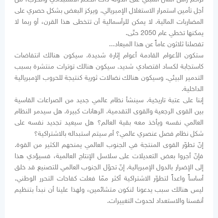
أجل تأمين استمرار الاستغلال الإمبريالي. ويركز البعض بشكل حصري على
المضاربات المالية. لا يمكن للرأسمالية أن تتخطى هذا القرن، أو ربما لا
يمكنها تخطي عام 2050 حتّى.
تفصلنا ثلاثون عاماً عن هذا الميعاد...
ستكون الأعوام القادمة أعوام إثارة شديدة. سيكون هنالك انتفاضات
كاستجابة لكساد اقتصادي شديد. سيكون هنالك توترات منتشرة بسبب
التدمير البيئي. وسيكون هنالك نضالات ثورية كنتيجة للحروب الإمبريالية
الداخلية.
إننا على عتبة تاريخية. سينشأ نظام عالمي جديد من الصراعات القاسية
بين القوى الرجعية والقوى التقدمية. الرهانات كبيرة. هل سيدمر النظام
العالمي نفسه ويأخذ معه بقية العالم؟ هل سيعيد تجديد نفسه على
شكل نظام فصل عنصري عالمي؟ أم سيتم استبداله بالاشتراكية؟
إنّ تطوّر القوى المنتجة في الجنوب العالمي يمنحهم الكثير من القوة.
فإنّ أجروا بعض التعديلات على سلاسل الإنتاج العالمية، فسيؤدي هذا
إلى الإضرار بالدول الإمبريالية. إنّ تحوّل الجنوب العالمي للتصنيع قد خلق
أساساً واعداً لتطوّر الاشتراكية أكثر ممّا فعلت كفاحات التحرر الوطني.
ليس هنالك سبب يدعونا لنكون متشائمين، ولهذا علينا أن نبدأ بتنظيم
أنفسنا والاستعداد لحدوث التغييرات.