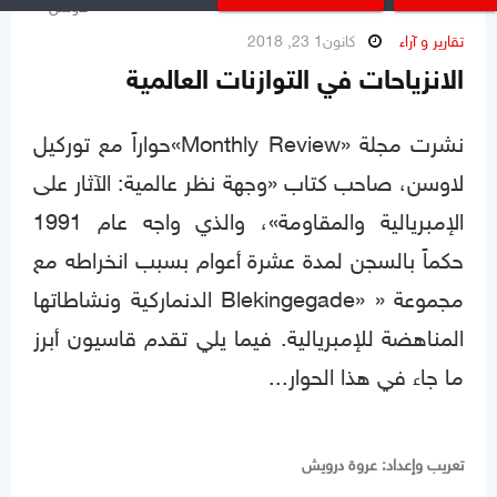
تقارير و آراء
كانون1 23, 2018
الانزياحات في التوازنات العالمية
نشرت مجلة «Monthly Review»حواراً مع توركيل
لاوسن، صاحب كتاب «وجهة نظر عالمية: الآثار على
الإمبريالية والمقاومة»، والذي واجه عام 1991
حكماً بالسجن لمدة عشرة أعوام بسبب انخراطه مع
مجموعة « «Blekingegade الدنماركية ونشاطاتها
المناهضة للإمبريالية. فيما يلي تقدم قاسيون أبرز
ما جاء في هذا الحوار...
تعريب وإعداد: عروة درويش