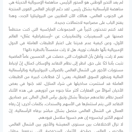
لم يعد التحرر الوطني هو المحور الرئيس. مناهضة الإمبريالية الحديثة هي
مناهضة للرأسمالية بشكل رئيس. لقد دعّم الإنتاج العالمي القوى المنتجة
في الجنوب العالمي. هنالك الآن الملايين من البروليتاريا الجدد، وهذا
يفتح الباب على مصراعيه لاحتمالات جديدة.
لقد كنتم تتحدثون كثيراً في المجموعات الماركسية التي كنت منتظماً
ضمنها في السبعينيات والثمانينيات عن «أرستقراطية عمّال» العالم
الأول، وعن كيفية عدم قدرتنا على اعتبار الطبقات العاملة في الدول
الإمبريالية بأنّها طبقات ثورية. هل لا زلت متمسكاً بالنظرة ذاتها؟
نعم لا زلت، وأظنّ بأنّ التطورات التي حصلت في الخمسين عاماً الماضية
تثبت بأننا كنّا على حق. انظر إلى نظام التقاعد والإسكان كمثال. إنّ ارتباط
مستويات الأجور في الشمال العالمي بالضرائب النيوليبرالية وبالرأسمالية
المالية وبتطور السوق العقارية، يعني: أنّ قطاعات كبيرة من الطبقات
العاملة قد استثمرت مداخيلها في شراء المنازل. لقد جَنوا في بعض
الأحيان أموالاً من العقارات أكثر ممّا جنوه من أجورهم. في هذه الأثناء
أصبح نظام تقاعدهم مرتبطاً بشكل وثيق برأس المال المالي عبر صناديق
التقاعد التي يتم استثمارها في الأسهم والسندات. بكلمات أخرى: إنّ رفاه
العمال في الشمال العالمي متصل بشكل مباشر برفاه الرأسمالية. إنّ
لديهم الكثير ليخسروه إن هم خسروا سلاسل قيودهم.
لا تزال الاختلافات بين مستوى المعيشة والأجور بين الشمال العالمي
والجنوب العالمي صارخة. الأثمان المنخفضة التي ندفعها مقابل