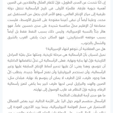
إن كنّا نتحدث عن المدى الطويل، فإنّ لكفاح العمّال والفلاحين في الصين
أهمية حيوية فارقة. فللمرّة الأولى في تاريخ الرأسمالية تنتقل دولة
طرفية إلى مركز الإنتاج العالمي، وهو الأمر الذي يجعل من المستقبل غير
محدد. وعلينا أيضاً أن نبقي أعيننا مفتوحة على الشرق الأوسط، فليست
مصادفة أنّ الإقليم محلّ منافسة شديدة على مدى خمسين عاماً. فهو
هامّ جدّاً بالنسبة للإمبريالية، وليس ذلك بسبب النفط فقط بل أيضاً
بسبب موقعه الاستراتيجي: فهو المكان حيث يلتقي الغرب بالشرق
والشمال بالجنوب.
هل من العقلانية أن نتوقع انتهاء الإمبريالية؟
نميل لنسيان بأنّ الرأسمالية هي مرحلة تاريخية. ومثلها مثل بقيّة المراحل
التاريخية فإنّ لها بداية ونهاية. فعلى الرأسمالية كي تحلّ تناقضاتها الداخلية
أن تتوسع، وهذا يعني: أنّ عليها تدمير أنماط الإنتاج السابقة عليها وغير
الرأسمالية، وأن تستخدم البروليتاريا وأن تفتح أسواقاً جديدة. يتطلب كلّ
هذا وجود طرف، لكنّ الطرف لا يمكن أن يتوسع بلا نهاية. فبلدان مثل:
الصين والهند والبرازيل ليس لديها طرف كبير بما يكفي لتعزز رأسمالية
الرفاه. وعليه فإنّ النظام قد قارب الوصول إلى نهايته.
ما هو مدى أزمة الطبقات الحاكمة؟
الرأسمال منقسم اليوم حول الردّ على الأزمة الحالية. تريد بعض الفصائل
الاستمرار في مسار العولمة النيوليبرالية، بينما يريد الآخرون العودة إلى
تراكم رأس المال المبني على الدولة ذات الحكم الاستبدادي والحرب، من