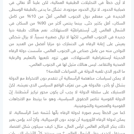
لا أرى خطأ في التحليلات الطبقية العمالية، لكن علينا ألّا نغالي في
ضبابية الحدود. لا تزال الحدود موجودة. تشكّل ما يدعى بالطبقة الوسطى
الجديدة في معظم دول الجنوب العالمي أقلّ من 10% من كامل
السكان، أقل بكثير حتّى. بينما ينتمي أكثر من 90% من السكان في
الشمال العالمي إلى أرستقراطيّة الاستهلاك. نعم هنالك طبقة دنيا
جديدة في الجنوب العالمي، لكنّها لا تزال صغيرة نسبياً. لا يزال شخصٌ
يعيش على إعانة الرفاه في الدنمارك ذو مزايا أفضل من العديد من
النواحي منه من عامل صناعي في الجنوب العالمي. مأسست دولة الرفاه
الحديثة أرستقراطية الاستهلاك، فهي تزود تابعيها بالتعليم والرعاية
الصحية والتقاعد. ليس هنالك مثيل لها في الجنوب العالمي.
ما الدور الذي تلعبه الدولة في الصراعات القادمة؟
لا يمكن لسياسات مناهضة الرأسمالية أن تتقدم دون الانخراط مع الدولة
بشكل أو بآخر، فالدولة هي من تعرّف الواقع السياسي الذي نعيشه. لكنّ
الاستيلاء على سلطة الدولة لا يجب أن يكون محور تركيز أنشطتنا. إنّ
الدولة القومية تناصر الحقوق السياسية، وهو ما يرتبط مع الاتجاهات
القومية والعنصرية والشوفينية.
كما من الخطأ رسم صورة لدولة الرفاه بأنّها دُشمة ضدّ الرأسمالية. لا
يمكن لدولة الرفاه الأوروبية أن توجد دون الإمبريالية، وأيّ أحد يؤمن بغير
ذلك ينكر التراكم العالمي لرأس المال. مثال: كيف سيكون شكل اقتصاد
مستقل لإحدى دول الشمال العالمي؟ من سينتج كلّ الأشياء التي بات