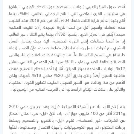
أنتجت دول المركز الغربي (الولايات المتحدة- دول الاتحاد الأوروبي- اليابان)
في ستينيات القرن الماضي ثلثي الناتج الإجمالي العالمي: 66%، بينما
أنتج بقية العالم قرابة الثلث فقط: 34%. أمّا في عام 2016 فقد انقلبت
هذه المعادلة وأصبح أقل من ثلث الثروة الجديدة (أي: القيمة المنتجة
مجدداً) يُنتج في المركز الغربي بنسبة 32%، بينما ينتج الثلثان عبر العالم.
إذا ما أخذنا قطاعات إنتاج الثروة الحقيقية، أي: حيث يتفاعل العمل
البشري مع أدوات العمل ومادته ليخلق بضاعة جديدة، فإنّ الصين (دولة
طرفية) هي المنتج الأكبر عالمياً. فناتج الزراعة والصناعة والإنشاء والبنى
التحتية والطاقة الصيني يقارب 19% من الناتج الحقيقي العالمي مقابل
12% للولايات المتحدة (مركز المركز). أمّا إذا أخذنا قطاع التصنيع فقط،
فالغلبة للصين أيضاً ولكن بفارق أقل: 20% مقابل 18% لأمريكا. ولكن
الأهم من هذا وذاك، هو: السير الصيني الحثيث لتطوير القوى المنتجة،
والتأثير على علاقات الإنتاج الرأسمالية في المرحلة الحالية من الإمبريالية.
يتم إنتاج الآي- باد عبر الشركة الأمريكية «آبل». وقد بيع بين عامي 2010
و2011 أكثر من 100 مليون جهاز آي- باد. لكنّ «آبل» هي المثال الممتاز
عن الشركات «غير المصنعة». تقوم «آبل» بالتطوير والتصميم وبحفظ
براءات الاختراع، ثم ببيع الكومبيوترات وأجهزة الاتصال ومعداتهما، لكنّها