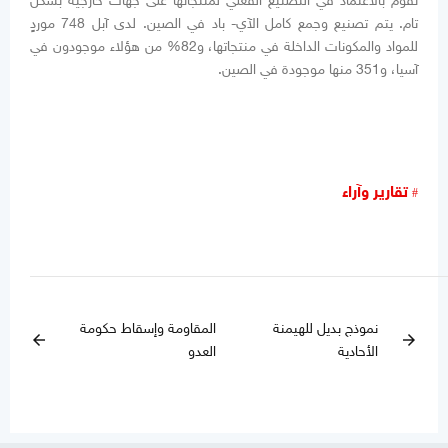
تقوم بالاعتماد في التصنيع الفعلي لمنتجاتها على جهات خارجية بشكل
تام. يتم تصنيع وجمع كامل الآي- باد في الصين. لدى آبل 748 موردٍ
للمواد والمكونات الداخلة في منتجاتها، و82% من هؤلاء موجودون في
آسيا، و351 منها موجودة في الصين.
تقارير وآراء
نموذج بديل للهيمنة
المقاومة وإسقاط حكومة
arrow_back
arrow_forward
الأحادية
العدو