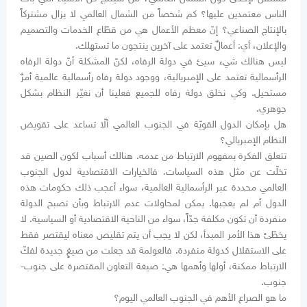
الناس معتمدين عليها؟ كم شخصاً من الشمال العالمي لا يزال مشتركاً
بالإنتاج الصناعي؟ إنّ معظم الأعمال هي من قطّاع الخدمات والتصميم
والإعلان، أي: أعمالٌ تعتمد على آخرين ينتجون ما تستهلك.
ليس هنالك شيء سيئ في دولة الرفاه، لكنّ المشكلة أنّ دولة الرفاه
الرأسمالية تعتمد على الإمبريالية، ووجود دولة رفاه رأسمالية عالمية أمرٌ
مستحيل. وكي نخلق دولة رفاه للجميع فعلينا أن نغيّر النظام بشكل
جوهري.
هل بإمكان الدول القويّة في الجنوب العالمي ألّا تساعد على تقويض
النظام الإمبريالي؟
تتعلق الفكرة بمفهوم الارتباط من عدمه. هنالك أسباب لكون الصين قد
تخلّت عن مثل هذه السياسات. فالخيارات الاقتصادية لدول الجنوب
العالمي محددة عبر الرأسمالية العالمية، سواء أعجب ذلك حكومات هذه
الدول أم لم يعجبها. يمكن لمحاولات عدم الارتباط وبأن تصبح الدولة
منفردة أن تكون مكلفة جدّاً، سواء من الناحية الاقتصادية أو السياسية. لا
يخطّئ هذا الأمر المبدأ، لكن لا يجب أن يتم تقليص معناه ليقتصر فقط
على الاستقلال كدولة منفردة. فالعولمة قد جعلت من صيغٍ جديدة لفكّ
الارتباط ممكنة، أولها وأهمها هي: صيغة التعاون المقتصرة على جنوب-
جنوب.
ما هو الصراع الأهم في الجنوب العالمي اليوم؟