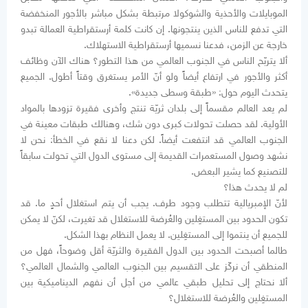
الموبايلات والأحذية والشوكولا مرتبطة بشكل مباشر بالأجور المنخفضة
التي تدفع للناس الذين ينتجونها. إن كانت كلمة أرستقراطية العمالة تبدو
خارجة عن الزمن، فدعنا نسميها أرستقراطية الاستهلاك.
ألا يتربّح الناس في الجنوب العالمي من هذا التطور؟ هناك الآن وظائف
أكثر والأجور في ارتفاع أيضاً ولو أنّ الأمر يستغرق وقتاً أطول. الجميع
يتحدث اليوم حول: «طبقة وسطى جديدة».
لم يعد العالم مقسماً إلى بلدان ثريّة تنتج وأخرى فقيرة تزودها بالمواد
الأولية. لقد حصلت تحولات كبرى دون شك، وهنالك طبقات معينة في
الجنوب العالمي قد انتفعت أيضاً. لكن دعنا لا نقع في الخطأ: نحن لا
نشهد وصول المستعمرات القديمة إلى مستوى الدول التي تحولت سابقاً
للتصنيع كما يشير البعض.
لم لا يحدث هذا؟
لأنّ الإمبريالية تتطلب وجود طرف. يجب أن يتم استغلال أحدٍ ما. قد
تكون الحدود بين المستغِلين والعُرضة للاستغلال قد تغيرت، لكنّ لا يمكن
للجميع أن ينتموا إلى المستغِلين. لا يعمل النظام بهذا الشكل.
طالما أصبحت الحدود بين الدول الفقيرة والثريّة أقل وضوحاً، فهل من
المنطقي أن نركّز على التقسيم بين الجنوب العالمي والشمال العالمي؟
ألا نحتاج إلى تحليل طبقي عالمي من أجل أن نفهم الديناميكية بين
المستغِلين والعُرضة للاستغلال؟