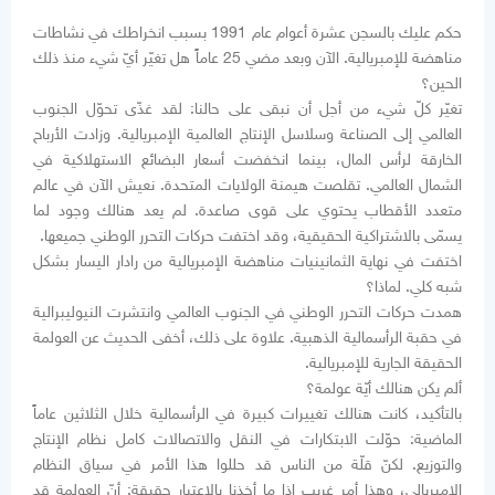
حكم عليك بالسجن عشرة أعوام عام 1991 بسبب انخراطك في نشاطات
مناهضة للإمبريالية. الآن وبعد مضي 25 عاماً هل تغيّر أيّ شيء منذ ذلك
الحين؟
تغيّر كلّ شيء من أجل أن نبقى على حالنا: لقد غذّى تحوّل الجنوب
العالمي إلى الصناعة وسلاسل الإنتاج العالمية الإمبريالية. وزادت الأرباح
الخارقة لرأس المال، بينما انخفضت أسعار البضائع الاستهلاكية في
الشمال العالمي. تقلصت هيمنة الولايات المتحدة. نعيش الآن في عالم
متعدد الأقطاب يحتوي على قوى صاعدة. لم يعد هنالك وجود لما
يسمّى بالاشتراكية الحقيقية، وقد اختفت حركات التحرر الوطني جميعها.
اختفت في نهاية الثمانينيات مناهضة الإمبريالية من رادار اليسار بشكل
شبه كلي. لماذا؟
همدت حركات التحرر الوطني في الجنوب العالمي وانتشرت النيوليبرالية
في حقبة الرأسمالية الذهبية. علاوة على ذلك، أخفى الحديث عن العولمة
الحقيقة الجارية للإمبريالية.
ألم يكن هنالك أيّة عولمة؟
بالتأكيد، كانت هنالك تغييرات كبيرة في الرأسمالية خلال الثلاثين عاماً
الماضية: حوّلت الابتكارات في النقل والاتصالات كامل نظام الإنتاج
والتوزيع. لكنّ قلّة من الناس قد حللوا هذا الأمر في سياق النظام
الإمبريالي، وهذا أمر غريب إذا ما أخذنا بالاعتبار حقيقة: أنّ العولمة قد