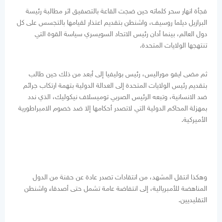
فجأة انهار سحر كلماته حين ضجت القاعة بالتصفيق اثر مطالبة رئيسة
البرازيل ديلما روسيف، واشنطن بتقديم اعتذار لقيامها بالتجسس على كل
دول العالم، بينما أدان رئيس الاتحاد السويسري سياسة القوة التي
تنتهجها الولايات المتحدة.
ثم مضى ايفو موراليس، رئيس بوليفيا إلى أبعد من ذلك حين طالب
بتقديم رئيس الولايات المتحدة إلى العدالة الدولية بتهمة ارتكاب جرائم
ضد الانسانية، وتبعه الرئيس الصربي توميسلاف نيكوليك، الذي ندد
بمهزلة المحاكم الدولية التي لاتصدر أحكامها إلا ضد خصوم الامبراطورية
الأميركية.
وهكذا انتقل المشهد، من انتقادات تصدر عادة عن حفنة من الدول
المناهضة للأمبريالية، إلى انتفاضة عامة تشمل حتى أصدقاء واشنطن
التقليديين.