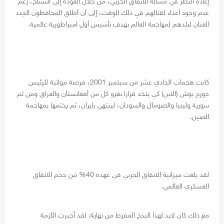
إعادة النظر في مسألة الانفاق الحربي، من خلال العودة إلى التسلح، رغم
عدم وجود أعداء لقتالهم في ذلك الوقت، إلى أن أطلق المحافظون الجدد
العنان لبلدهم لمهاجمة العالم بهدف تأسيس أول امبراطورية عالمية.
كانت هجمات الحادي عشر من سبتمبر 2001، فرصة مواتية للرئيس
جورج بوش (الابن) كي يتخذ قرارا بغزو كل من أفغانستان والعراق ومن ثم
سورية وليبيا والصومال والسودان، لينتهي بايران، ثم يختمها بمهاجمة
الصين.
لقد بلغت ميزانية الانفاق الحربي في عهده 40% من حجم الانفاق
العسكري العالمي.
مع ذلك كان لابد لهذا البذخ المفرط من نهاية: لقد أجبرت الأزمة