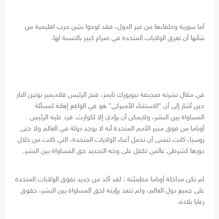
أما سورية وحلفاءها من غير الدول، فقد لوحوا بشن حرب اقليمية من
شأنها أن تغرق الولايات المتحدة في صراع كبير بالنسبة لها.
في مقال نشرته صحيفة نيويورك تايمز، فتح الرئيس فلاديمير بوتين النار
حين أشار إلى أن "الاستثناء الأميركي" هو في الواقع إهانة لمسألة
المساواة بين البشر، ولايمكن أن يؤدي إلا لكوارث. فرد عليه الرئيس
أوباما من فوق منبر الأمم المتحدة أنه لا يوجد دولة في العالم ولا حتى
روسيا، كانت تتمنى أن تحمل أعباء الولايات المتحدة، التي كانت من خلال
دورها كشرطي عالمي تكفل على وجه التحديد حق المساواة بين البشر.
لم تكن مداخلة أوباما مطمئنة : لقد أكد من جديد تفوق الولايات المتحدة
على جميع دول العالم، ولم تتعد رؤيته لحق المساواة بين البشر، حقوق
رعايا بلاده.