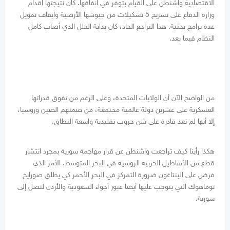
الاقتصادية واشنطن على القيام بتوفر في انفاقها. كان نتيجتها اقدام
وزارة الدفاع على تسريح 5 تشكيلات من جيوشها الأرضية وايقاف تمويل
عدة برامج بحثية. هذا التراجع الحاد، كان بداية الخلل الذي أصاب كامل
النظام فيما بعد.
من الواضح الآن أن الولايات المتحدة، وعلى الرغم من تفوق قدراتها
العسكرية على عشرين دولة عالمية مجتمعة، من ضمنهم الصين وروسيا،
إلا أنها لم تعد قادرة على شن حروب تقليدية واسعة النطاق.
هكذا رأينا كيف تراجعت واشنطن عن قرار مهاجمة سورية بمجرد انتشار
قطع من الأساطيل الحربية الروسية في البحر المتوسط. الأمر الذي
فرض على البنتاغون ضرورة التمركز في البحر الأحمر كي يطلق صورايخ
توماهوك التي يتوجب عليها أيضا عبور أجواء السعودية والأردن لتصل إلى
سورية.