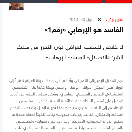
تقارير و آراء
أيلول 30, 2013
الفاسد هو الإرهابي «رقم1»
لا خلاص للشعب العراقي دون التحرر من مثلث
الشر: «الاحتلال- الفساد- الإرهاب»
نجح المحتل الإمبريالي الأمريكي وأذنابه, في إعادة الدولة العراقية قرناً إلى
الوراء, فحل الجيش العراقي الوطني وأسس جيشاً قائماً على التحاصص
المليشياوي الطائفي العنصري التعاقدي, وشكل مجلس الحكم من أذناب
المحتل على أساس المحاصصة الطائفية الأثنية، وأدخل الإسلاميين
الإرهابيين إلى البلاد بالاقتران مع دمج بقايا أجهزة القتل والتعذيب للنظام
الساقط بالاحتلال, فكانت إجراءات مدروسة جاءت تنفيذاً لخطة معدة في
مطبخ الدوائر الامبريالية الأمريكية وعلى يد خبراء صهاينة متخصصين
بالعراق. أما شعار «الديمقراطية» فما هو إلا الغلاف الجميل الذي علب