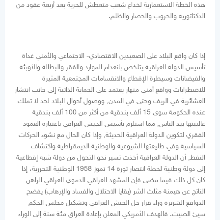
هذه الخطة الاستعمارية لخداع شعب متعطش للحرية بعد أربعة عقود من
الدكتاتورية والحروب والحصار والظلم.
إذا كان واقع البلاد على الصعيدين الاقتصادي- الاجتماعي والأمني غداة
تأسيس الدولة العراقية يتلخص بانعدام الموارد والفقر والبطالة والأوبئة
والفيضانات وسيطرة الإقطاع والانقسامات المجتمعية المثيرة
للاضطرابات وواقع أمني منهار يعتمد على الحماية الذاتية إلى جانب انتشار
العشائرية في الريف وحتى في المدن, ووصول أحوال البلاد لحد لا تملك
عنده الحكومة سوى 15 ألف بندقية من أكثر من 100 ألف بندقية
غالبيتها بيد الناس, مما استلزم تأسيس الجيش العراقي باعتباره العمود
الفقري لتكوين الدولة العراقية الحديثة, وإذا كان الحال مع نشوء الحركات
السياسية وفي طليعتها الشيوعية والوطنية الديمقراطية واكتشاف
النفط, أن الدولة العراقية أخذت تسير نحو التحول من دولة شبه إقطاعية
إلى دولة وطنية لحظة انتصار ثورة 14 تموز 1958 الوطنية التحررية، إذا
كان كل ذلك فيما مضى فإن المشهد العراقي الدموي العراقي الراهن
الناتج عن هيمنة مثلث الشر (بقايا الاحتلال والفساد والإرهاب) يفضح
الدوافع الشريرة وراء قرار حل الجيش العراقي وتشكيل مجلس الحكم
سيئ الصيت. فالهدف الأمريكي المعلن بإعادة العراق مئة سنة إلى الوراء