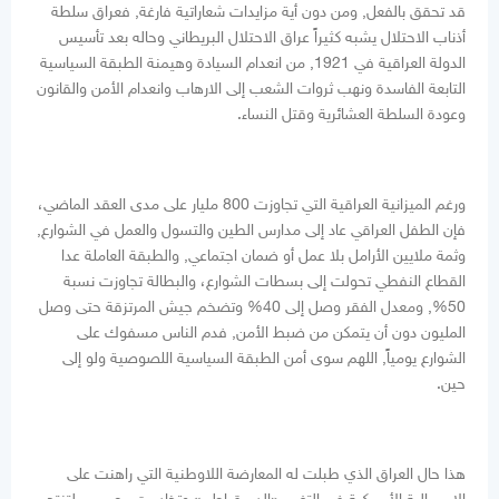
قد تحقق بالفعل, ومن دون أية مزايدات شعاراتية فارغة, فعراق سلطة
أذناب الاحتلال يشبه كثيراً عراق الاحتلال البريطاني وحاله بعد تأسيس
الدولة العراقية في 1921, من انعدام السيادة وهيمنة الطبقة السياسية
التابعة الفاسدة ونهب ثروات الشعب إلى الارهاب وانعدام الأمن والقانون
وعودة السلطة العشائرية وقتل النساء.
ورغم الميزانية العراقية التي تجاوزت 800 مليار على مدى العقد الماضي،
فإن الطفل العراقي عاد إلى مدارس الطين والتسول والعمل في الشوارع,
وثمة ملايين الأرامل بلا عمل أو ضمان اجتماعي, والطبقة العاملة عدا
القطاع النفطي تحولت إلى بسطات الشوارع، والبطالة تجاوزت نسبة
50%, ومعدل الفقر وصل إلى 40% وتضخم جيش المرتزقة حتى وصل
المليون دون أن يتمكن من ضبط الأمن, فدم الناس مسفوك على
الشوارع يومياً, اللهم سوى أمن الطبقة السياسية اللصوصية ولو إلى
حين.
هذا حال العراق الذي طبلت له المعارضة اللاوطنية التي راهنت على