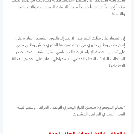
الامبريالية الأمريكية في التغيير «الديمقراطي» وتخادمت مع بريمر لتنتج
نظاماً إجرامياً لصوصياً فاسداً منتجاً للأزمات الاقتصادية والاجتماعية
والأمنية.
إن القضاء على مثلث الشر هذا, لا يتم إلا بالثورة الشعبية القادرة على
إنتاج نظام وطني تحرري في دولة عمودها الفقري جيش وطني مبني
على أساس الخدمة الإلزامية, ونظام سياسي يمثل الشعب فيه مصدر
السلطات الثلاث، النظام الوطني الديمقراطي القادر على تحقيق العدالة
الاجتماعية.
*صباح الموسوي: منسق التيار اليساري الوطني العراقي وعضو لجنة
العمل اليساري العراقي المشترك
العراق
التيار اليساري الوطني العراقي