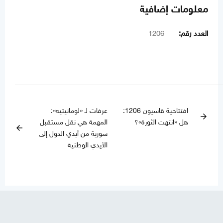
معلومات إضافية
العدد رقم:
1206
افتتاحية قاسيون 1206:
عرفات لـ «لومانيتيه»:
arrow_forward
هل «انتهت الثورة»؟
المهمة هي نقل مستقبل
arrow_back
سورية من أيدي الدول إلى
الأيدي الوطنية