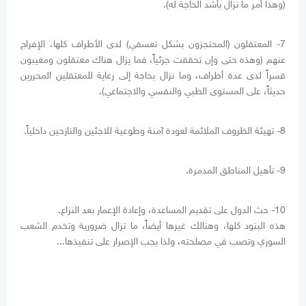
(وهذا أمر ما نزال بأشد الحاجة له).
7- المعتقلون (المحتجزون بشكل تعسفي) لدى الأطراف كلها، الإفراج
عنهم (وهذه حتى وإن تحققت جزئياً، فما يزال هناك معتقلون ومغيبون
قسراً لدى عدة أطراف، وما نزال بحاجة إلى رعاية للمعتقلين المحررين
حديثاً، على المستوى الطبي والنفسي والاجتماعي).
8- تهيئة الظروف الملائمة لعودة آمنة وطوعية للاجئين والنازحين داخلياً.
9- تأهيل المناطق المدمرة.
10- حث الدول على تقديم المساعدة، وإعادة الإعمار بعد النزاع.
هذه البنود كلها، وهنالك غيرها أيضاً، ما تزال ضرورية وتخدم الشعب
السوري وتصب في مصلحته، ولذا يجب الإصرار على تنفيذها...