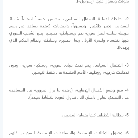
تغولت وتتغول عليها «إسرائيل»).
2- خارطة لعملية الانتقال السياسي، تتضمن جسماً انتقالياً شاملاً
للسوريين وغير طائفي، ودستوراً، وانتخابات (وهذه تساعد في رسم
خريطة سلسة لنقل سورية نحو ديمقراطية حقيقية يقرر الشعب السوري
فيها بنفسه، وللمرة الأولى ربما، مصيره وسلطته ونظام الحكم الذي
يريده!).
3- الانتقال السياسي يتم تحت قيادة سورية، وبملكية سورية، ودون
تدخلات خارجية، ووظيفة الأمم المتحدة هي فقط التيسير.
4- منع وقمع الأعمال الإرهابية، (وهذه ما تزال ضرورية في المساعدة
على التصدي لفلول داعش التي تحاول العودة للنشاط مجدداً).
5- مطالبة الأطراف كلها بحماية المدنيين.
6- وصول الوكالات الإنسانية والمساعدات الإنسانية للسوريين كلهم