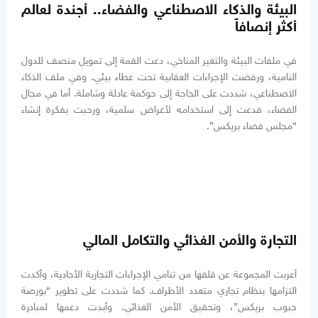
البيئة والذكاء الاصطناعي والفضاء.. أجندة لعالم
أكثر إنصافاً
في ملفات البيئة والتغير المناخي، دعت القمة إلى تمويل منصف للدول
النامية، ورفضت الإجراءات العقابية تحت غطاء بيئي. وفي ملف الذكاء
الاصطناعي، شددت على الحاجة إلى حوكمة عادلة وشاملة. أما في مجال
الفضاء، فدعت إلى استخدامه لأغراض سلمية، ورحبت بفكرة إنشاء
“مجلس فضاء بريكس”.
التجارة والأمن الغذائي والتكامل المالي
أعربت المجموعة عن قلقها من تنامي الإجراءات التجارية الأحادية، وأكدت
التزامها بنظام تجاري متعدد الأطراف. كما شددت على تطوير “بورصة
حبوب بريكس”، وتحقيق الأمن الغذائي. وأبدت دعمها لمبادرة