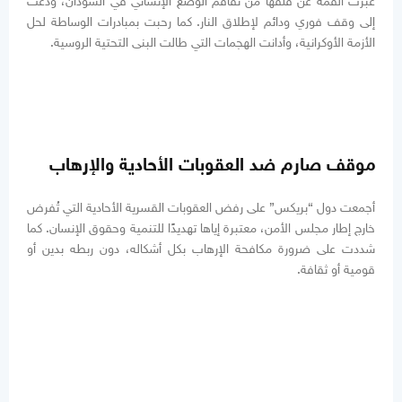
عبّرت القمة عن قلقها من تفاقم الوضع الإنساني في السودان، ودعت
إلى وقف فوري ودائم لإطلاق النار. كما رحبت بمبادرات الوساطة لحل
الأزمة الأوكرانية، وأدانت الهجمات التي طالت البنى التحتية الروسية.
موقف صارم ضد العقوبات الأحادية والإرهاب
أجمعت دول “بريكس” على رفض العقوبات القسرية الأحادية التي تُفرض
خارج إطار مجلس الأمن، معتبرة إياها تهديدًا للتنمية وحقوق الإنسان. كما
شددت على ضرورة مكافحة الإرهاب بكل أشكاله، دون ربطه بدين أو
قومية أو ثقافة.