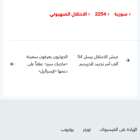
سورية
2254
الاحتلال الصهيوني
جيش الاحتلال يرسل 54
الحوثيون يغرقون سفينة
arrow_forward
ألف أمر تجنيد للحريديم
«ماجيك سيز» عقاباً على
arrow_back
دعمها «لإسرائيل»
الإرادة على الفيسبوك
تويتر
يوتيوب