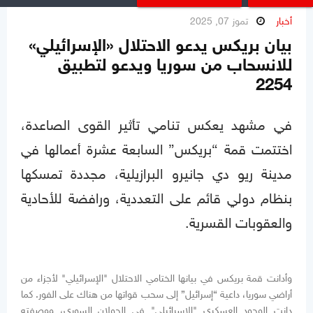
أخبار
تموز 07, 2025
بيان بريكس يدعو الاحتلال «الإسرائيلي»
للانسحاب من سوريا ويدعو لتطبيق
2254
في مشهد يعكس تنامي تأثير القوى الصاعدة،
اختتمت قمة “بريكس” السابعة عشرة أعمالها في
مدينة ريو دي جانيرو البرازيلية، مجددة تمسكها
بنظام دولي قائم على التعددية، ورافضة للأحادية
والعقوبات القسرية.
وأدانت قمة بريكس في بيانها الختامي الاحتلال "الإسرائيلي" لأجزاء من
أراضي سوريا، داعية “إسرائيل” إلى سحب قواتها من هناك على الفور. كما
دانت الوجود العسكري "الإسرائيلي" في الجولان السوري، ووصفته