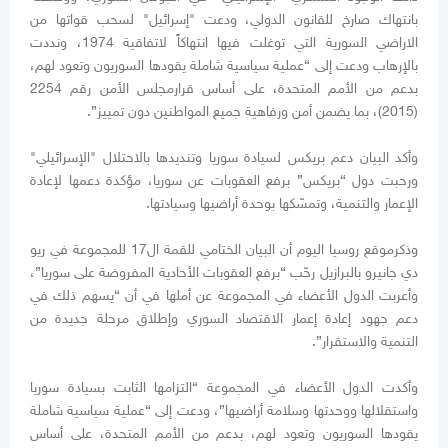
بانتهاك صارخ للقانون الدولي، ودعت "إسرائيل" لسحب قواتها من
الاراضي السورية التي توغلت فيها انتهاكاً لاتفاقية 1974، ونددت
بالإرهاب ودعت إلى “عملية سياسية شاملة يقودها السوريون وتعود لهم،
بدعم من الأمم المتحدة، على أساس قرارمجلس الأمن رقم 2254
(2015)، بما يضمن أمن ورفاهية جميع المواطنين دون تمييز”.
وأكد البيان دعم بريكس لسيادة سوريا وتنديدها بالاحتلال "الإسرائيلي"
ورحبت دول “بريكس” برفع العقوبات عن سوريا، مؤكدة دعمها لإعادة
الإعمار والتنمية، وتمسّكها بوحدة أراضيها وسيادتها.
وذكرموقع روسيا اليوم أن البيان الختامي للقمة ال17 للمجموعة في ريو
دي جانيرو بالبرازيل رحّب “برفع العقوبات الأحادية المفروضة على سوريا”،
وأعربت الدول الأعضاء في المجموعة عن أملها في أن “يسهم ذلك في
دعم جهود إعادة إعمار الاقتصاد السوري وإطلاق مرحلة جديدة من
التنمية والاستقرار”.
وأكدت الدول الأعضاء في المجموعة “التزامها الثابت بسيادة سوريا
واستقلالها ووحدتها وسلامة أراضيها”، ودعت إلى “عملية سياسية شاملة
يقودها السوريون وتعود لهم، بدعم من الأمم المتحدة، على أساس