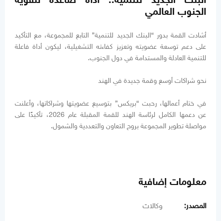
الجنوب العالمي
أشادت القمة بدور “البنك الجديد للتنمية” التابع للمجموعة، مع التأكيد
على دعم توسعة عضويته وتعزيز كفاءته التشغيلية، ليكون أداة فاعلة
للتنمية العادلة والمستدامة في دول الجنوب.
نحو شراكات أوسع وقمة جديدة في الهند
في ختام أعمالها، رحبت “بريكس” بتوسيع عضويتها وشراكاتها، وأعلنت
عن دعمها الكامل لرئاسة الهند للقمة المقبلة عام 2026، تأكيدًا على
مواصلة تطوير المجموعة بروح التعاون والتعددية والشمول.
معلومات إضافية
المصدر:
وكالات