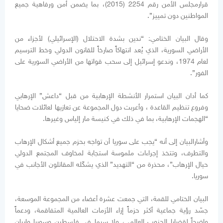
قرارمجلس الأمن رقم 2254 (2015)، بما يضمن أمن ورفاهية جميع
المواطنين دون تمييز”.
وقال البيان الختامي: “ندين بشدة الاحتلال (الإسرائيلي) لأجزاء من
الأراضي السورية، الذي يُعد انتهاكاً صارخاً للقانون الدولي وخط الترسيم
لعام 1974، وندعو إسرائيل إلى سحب قواتها من الأراضي السورية على
الفور”.
كما أدان البيان استمرار الأنشطة الإرهابية من قبل “داعش” الإرهابي
وفروع تنظيم القاعدة ، وأعربت دول المجموعة عن تعازيها لعائلات ضحايا
“الهجمات الإرهابية، بما في ذلك في كنيسة مار إلياس وغيرها.
وأشارالبيان إلى أنه “يجب على سوريا أن تواجه بحزم جميع أشكال الإرهاب
والتطرف، وتتخذ إجراءات ملموسة استجابة لمخاوف المجتمع الدولي
حيال الإرهاب”، محذرة من “التهديد” الذي يشكّله المقاتلون الأجانب في
سوريا.
البيان الختامي للقمة، التي جمعت عشرة أعضاء من المجموعة الموسعة،
جسّد رؤية جماعية أكثر حزماً إزاء الأزمات العالمية المتفاقمة، ودعماً
واضحاً لقضايا الجنوب العالمي، ولا سيما في فلسطين وسوريا وإيران