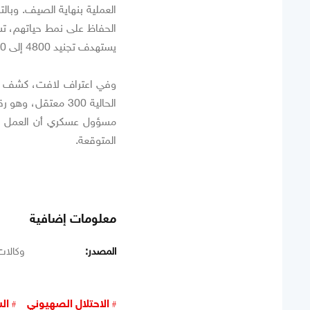
العملية بنهاية الصيف. وبا
الحفاظ على نمط حياتهم، تش
يستهدف تجنيد 4800 إلى 5760 شاباً في مرحلته الأولى.
وفي اعتراف لافت، كشف جيش
الحالية 300 معتقل
مسؤول عسكري أن العمل جارٍ
المتوقعة.
معلومات إضافية
المصدر:
وكالات
الاحتلال الصهيوني
ال