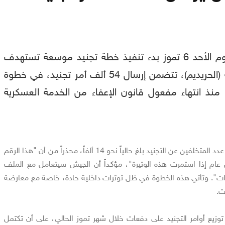
أعلن جيش الاحتلال يوم الأحد 6 تموز بدء تنفيذ خطة تجنيد موسعة تستهدف
طلاب المعاهد الدينية (الحريديم)، تتضمن إرسال 54 ألف أمر تجنيد، في خطوة
منذ انتهاء مفعول قانون الإعفاء من الخدمة العسكرية
وكشف مسؤول عسكري أن عدد المتخلفين عن التجنيد بلغ حالياً نحو 14 ألفاً، محذراً من أن "هذا الرقم
ى 34 ألفاً خلال عام إذا استمرت هذه الوتيرة"، مؤكداً أن الجيش سيتعامل مع الملف
ت". وتأتي هذه الخطوة في ظل توترات داخلية حادة، خاصة مع معارضة
ات.
 توزيع أوامر التجنيد على دفعات خلال شهر تموز الحالي، على أن تكتمل