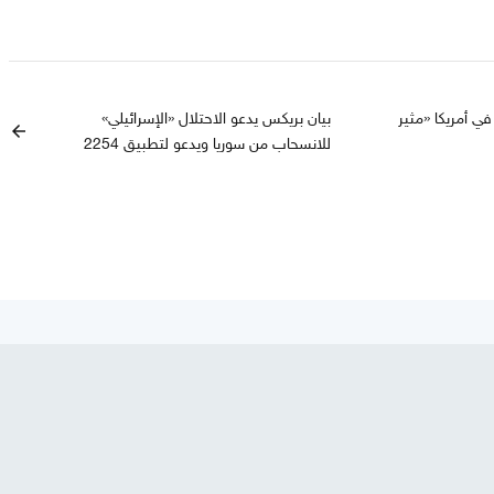
ي أمريكا «مثير
بيان بريكس يدعو الاحتلال «الإسرائيلي»
arrow_back
للانسحاب من سوريا ويدعو لتطبيق 2254