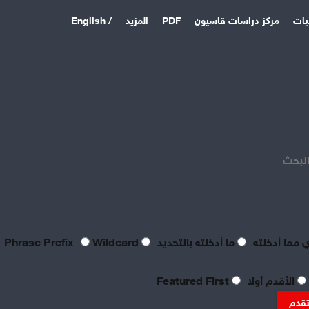
يات
مركز دراسات قاسيون
PDF
المزيد
/ English
اخر المقالات
منذ 4 ساعات
بعد فشل القواعد الأمريكية:
الباكستان وتركيا والسعودية
البحث
توقع اتفاقية دفاع مشترك
منذ 5 أيام
بصراحة مطالب العمال بالعدالة
اليوم لا تتعدى الحد الأدنى
للحياة
 مما أدخلته
ما أدخلته بالتحديد
Phrase Prefix
Wildcard
منذ 5 أيام
تعقيبٌ عمالي على طروحات
الأقدم أولا
Featured First
الصناعي نور الدين سمحا حول
واقع الصناعة النسيجية
تقدم