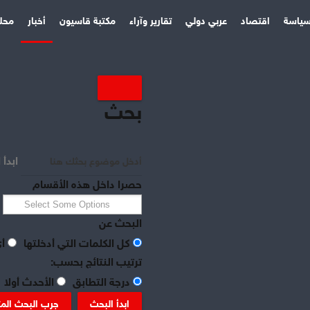
ياسة
اقتصاد
عربي دولي
تقارير وآراء
مكتبة قاسيون
أخبار
محل
بحث
ابدأ 
حصرا داخل هذه الأقسام
البحث عن
كل الكلمات التي أدخلتها
أي
ترتيب النتائج بحسب:
درجة التطابق
الأحدث أولا
ابدأ البحث
جرب البحث الم