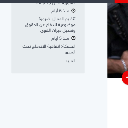
السورية: «عن جد نزعتا»
منذ 5 أيام
تنظيم العمال: ضرورة
موضوعية للدفاع عن الحقوق
وتعديل ميزان القوى
منذ 5 أيام
الحسكة: اتفاقية الاندماج تحت
المجهر
المزيد
s