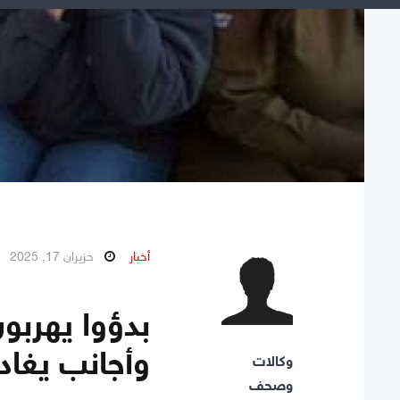
أخبار
حزيران 17, 2025
بدؤوا يهربون
وأجانب يغاد
وكالات
وصحف