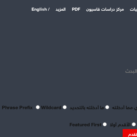
يات
مركز دراسات قاسيون
PDF
المزيد
/ English
اخر المقالات
منذ 3 أيام
بصراحة مطالب العمال بالعدالة
اليوم لا تتعدى الحد الأدنى
البحث
للحياة
منذ 3 أيام
تعقيبٌ عمالي على طروحات
الصناعي نور الدين سمحا حول
واقع الصناعة النسيجية
 مما أدخلته
ما أدخلته بالتحديد
Phrase Prefix
Wildcard
السورية: «عن جد نزعتا»
منذ 3 أيام
الأقدم أولا
Featured First
تنظيم العمال: ضرورة
موضوعية للدفاع عن الحقوق
تقدم