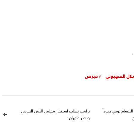
تلال الصهيوني
قبرص
لقسام توقع جنوداً
ترامب يطلب استنفار مجلس الأمن القومي
arrow_back
ويحذر طهران