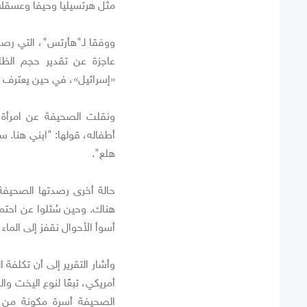
مثل هرتسيليا وحيفا وعسقلان
عاجزة عن تقدير حجم الظا
«إسرائيل»، في حين يعترف قل
ونقلت الصحيفة عن امرأة و
أطفاله، قولها: "ابني هنا. س
هلع".
حالة أخرى رصدتها الصحيفة 
هناك. وحين سُئلوا عن احت
أسوأ الأحوال نقفز إلى الماء،
أمريكي، تبعًا لنوع اليخت 
الصحيفة أسرة مكونة من 