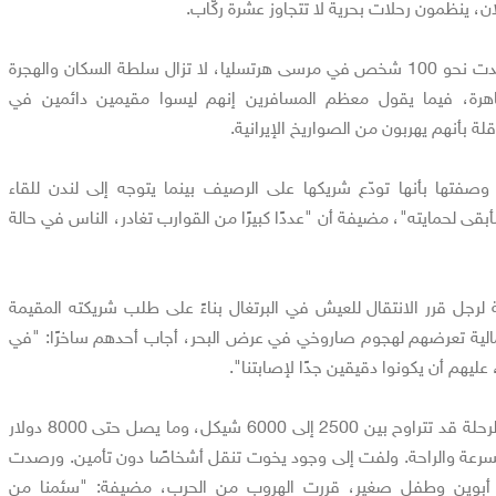
، ينظمون رحلات بحرية لا تتجاوز عشرة ركّاب.
ووفقا لـ"هأرتس"، التي رصدت نحو 100 شخص في مرسى هرتسليا، لا تزال سلطة السكان والهجرة
هرة، فيما يقول معظم المسافرين إنهم ليسوا مقيمين دائمين في
ة بأنهم يهربون من الصواريخ الإيرانية.
صفتها بأنها تودّع شريكها على الرصيف بينما يتوجه إلى لندن للقاء
أبقى لحمايته"، مضيفة أن "عددًا كبيرًا من القوارب تغادر، الناس في حالة
لرجل قرر الانتقال للعيش في البرتغال بناءً على طلب شريكته المقيمة
مالية تعرضهم لهجوم صاروخي في عرض البحر، أجاب أحدهم ساخرًا: "في
 عليهم أن يكونوا دقيقين جدًا لإصابتنا".
وأشار التقرير إلى أن تكلفة الرحلة قد تتراوح بين 2500 إلى 6000 شيكل، وما يصل حتى 8000 دولار
والسرعة والراحة. ولفت إلى وجود يخوت تنقل أشخاصًا دون تأمين. ورصدت
أبوين وطفل صغير، قررت الهروب من الحرب، مضيفة: "سئمنا من