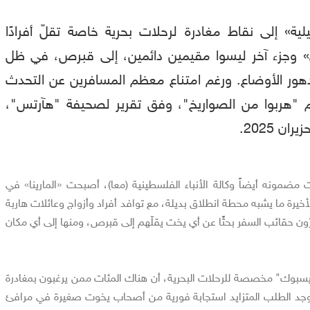
لية» إلى نقاط مغادرة لرحلات بحرية خاصة تقلّ أفرادًا
» وجزء آخر ليسوا مقيمين دائمين، إلى قبرص، في ظل
هور الأوضاع. ورغم امتناع معظم المسافرين عن التحدث
نهم "هربوا من الصواريخ"، وفق تقرير لصحيفة "هآرتس"،
مضمونه أيضاً وكالة الأنباء الفلسطينية (معا)، أصبحت «المارينا» في
لأخيرة ما يشبه محطة انطلاق بديلة، مع توافد أفراد وأزواج وعائلات هاربة
ون حقائب السفر بحثًا عن أي يخت يقلّهم إلى قبرص، ومنها إلى أي مكان
وك" مخصصة للرحلات البحرية، أن هناك المئات ممن يرغبون بمغادرة
ووجد الطلب المتزايد استجابة فورية من أصحاب يخوت صغيرة في مرافئ