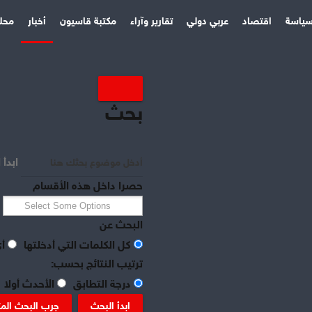
ياسة
اقتصاد
عربي دولي
تقارير وآراء
مكتبة قاسيون
أخبار
محل
بحث
ابدأ 
حصرا داخل هذه الأقسام
البحث عن
كل الكلمات التي أدخلتها
أي
ترتيب النتائج بحسب:
درجة التطابق
الأحدث أولا
ابدأ البحث
جرب البحث الم