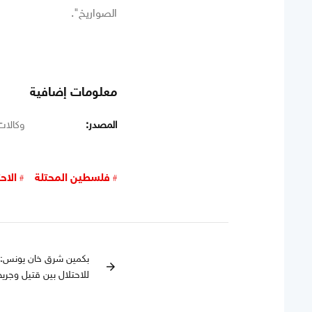
الصواريخ".
معلومات إضافية
المصدر:
وكالات
فلسطين المحتلة
الاح
بكمين شرق خان يونس: ا
arrow_forward
للاحتلال بين قتيل وجريح