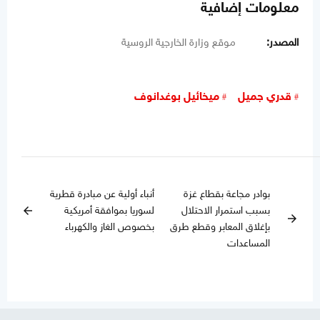
معلومات إضافية
المصدر:
موقع وزارة الخارجية الروسية
قدري جميل
ميخائيل بوغدانوف
بوادر مجاعة بقطاع غزة
أنباء أولية عن مبادرة قطرية
بسبب استمرار الاحتلال
لسوريا بموافقة أمريكية
arrow_back
arrow_forward
بإغلاق المعابر وقطع طرق
بخصوص الغاز والكهرباء
المساعدات