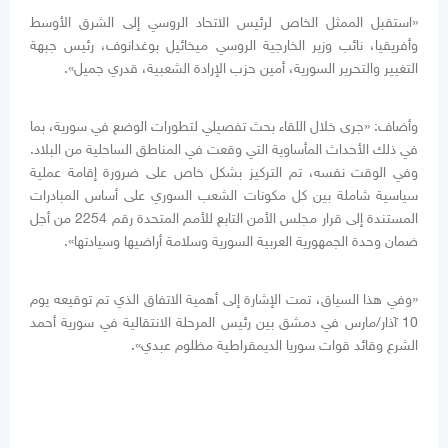
«استقبل الممثل الخاص لرئيس الاتحاد الروسي إلى الشرق الأوسط
وأفريقيا، نائب وزير الخارجية الروسي ميخائيل بوغدانوف، رئيس جبهة
التغيير والتحرير السورية، أمين حزب الإرادة الشعبية، قدري جميل».
وأضاف: «جرى خلال اللقاء بحث تفصيلي لتطورات الوضع في سورية، بما
في ذلك الأحداث المأساوية التي وقعت في المناطق الساحلية من البلاد.
وفي الوقت نفسه، تم التركيز بشكل خاص على ضرورة إقامة عملية
سياسية شاملة بين كل مكونات الشعب السوري على أساس المبادرات
المستندة إلى قرار مجلس الأمن التابع للأمم المتحدة رقم 2254 من أجل
ضمان وحدة الجمهورية العربية السورية وسلامة أراضيها وسيادتها».
«وفي هذا السياق، تمت الإشارة إلى أهمية الاتفاق الذي تم توقيعه يوم
10 آذار/مارس في دمشق بين رئيس المرحلة الانتقالية في سورية أحمد
الشرع وقائد قوات سوريا الديمقراطية مظلوم عبدي».