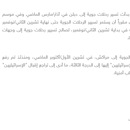
ا بدأت تسير رحلات جوية إلى دبلن في آذار/مارس الماضي وفي موسم
قرراً أن يستمر تسيير الرحلات الجوية حتى نهاية تشرين الثاني/نوفمبر
 في بداية تشرين الثاني/نوفمبر، لصالح تسيير رحلات جوية إلى وجهات
.
لجوية إلى مراكش، في تشرين الأول/أكتوبر الماضي، ومنذئذ تم رفع
ئيليين" إليها إلى الدرجة الثالثة، ما أدى إلى تراجع إقبال "الإسرائيليين"
ب أمنية.