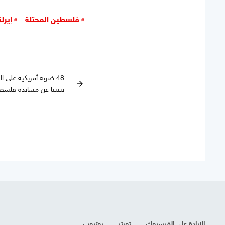
فلسطين المحتلة
إيرلن
48 ضربة أمريكية على ال
arrow_forward
تثنينا عن مساندة فلسط
الإرادة على الفيسبوك
تويتر
يوتيوب