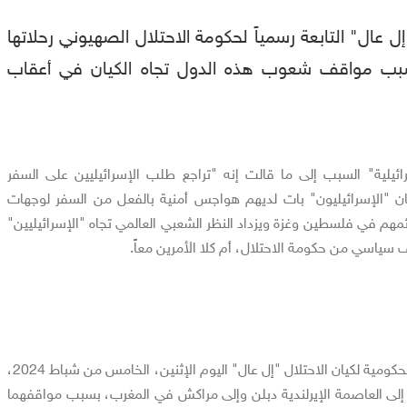
ل عال" التابعة رسمياً لحكومة الاحتلال الصهيوني رحلاتها
بب مواقف شعوب هذه الدول تجاه الكيان في أعقاب
ئيلية" السبب إلى ما قالت إنه "تراجع طلب الإسرائيليين على السفر
كان "الإسرائيليون" بات لديهم هواجس أمنية بالفعل من السفر لوجهات
رائمهم في فلسطين وغزة ويزداد النظر الشعبي العالمي تجاه "الإسرائيليين"
ف سياسي من حكومة الاحتلال، أم كلا الأمرين معاً.
هذا وأعلنت شركة الطيران الحكومية لكيان الاحتلال "إل عال" اليوم الإثنين، الخامس من شباط 2024،
 إلى العاصمة الإيرلندية دبلن وإلى مراكش في المغرب، بسبب مواقفهما