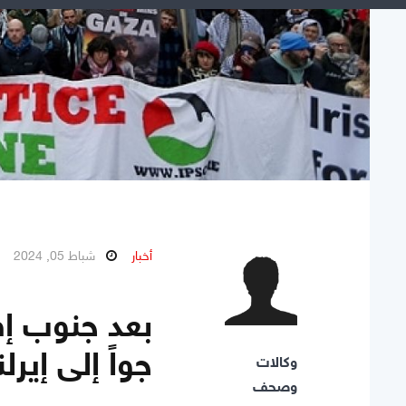
أخبار
شباط 05, 2024
بعد جنوب إف
جواً إلى إيرل
وكالات
وصحف