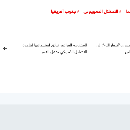
دا
الاحتلال الصهيوني
جنوب أفريقيا
يمن و"أنصار الله": لن
المقاومة العراقية توثّق استهدافها لقاعدة
arrow_back
ين
الاحتلال الأمريكي بحقل العمر