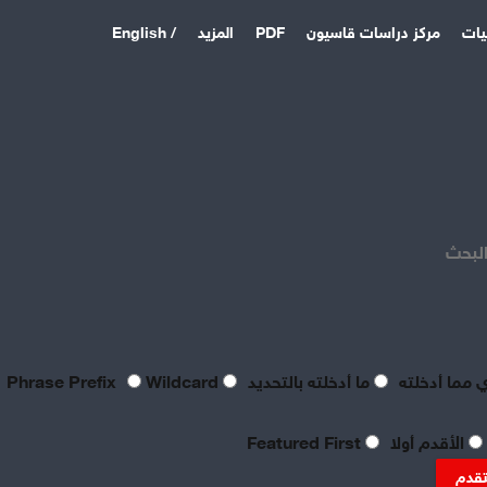
يات
مركز دراسات قاسيون
PDF
المزيد
/ English
اخر المقالات
منذ 18 ساعة
بعد فشل القواعد الأمريكية:
الباكستان وتركيا والسعودية
البحث
توقع اتفاقية دفاع مشترك
منذ 5 أيام
بصراحة مطالب العمال بالعدالة
اليوم لا تتعدى الحد الأدنى
للحياة
 مما أدخلته
ما أدخلته بالتحديد
Phrase Prefix
Wildcard
منذ 5 أيام
تعقيبٌ عمالي على طروحات
الأقدم أولا
Featured First
الصناعي نور الدين سمحا حول
واقع الصناعة النسيجية
تقدم