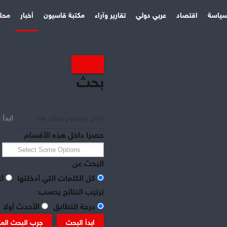
ياسة
اقتصاد
عربي دولي
تقارير وآراء
مكتبة قاسيون
أخبار
محل
بحث
ابدأ 
حصرا داخل هذه الأقسام
البحث عن
كل الكلمات التي أدخلتها
أي
ترتيب النتائج بحسب:
درجة التطابق
الأحدث أولا
ابدأ البحث
جرب البحث الم