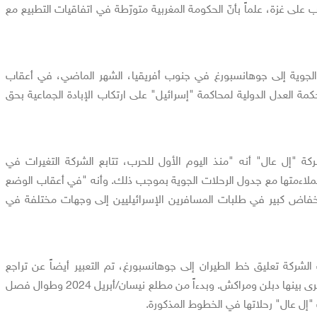
ب على غزة، علماً بأنّ الحكومة المغربية متورّطة في اتفاقيات التطبيع مع
الجوية إلى جوهانسبورغ في جنوب أفريقيا، الشهر الماضي، في أعقاب
مة العدل الدولية لمحاكمة "إسرائيل" على ارتكاب الإبادة الجماعية بحق
 "إل عال" أنه "منذ اليوم الأول للحرب، تتابع الشركة التغيرات في
ملاءمتها مع جدول الرحلات الجوية بموجب ذلك. وأنه "في أعقاب الوضع
خفاض كبير في طلبات المسافرين الإسرائيليين إلى وجهات مختلفة في
لشركة تعليق خط الطيران إلى جوهانسبورغ، تم التعبير أيضاً عن تراجع
الطلب للسفر إلى وجهات أخرى بينها دبلن ومراكش. وبدءاً من مطلع نيسان/أبريل 2024 وطوال فصل
إل عال" رحلاتها في الخطوط المذكورة.