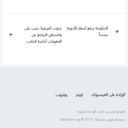
الحكومة ترفع أسعار الأدوية
جنوب أفريقيا: يجب على
arrow_forward
مجدداً
واشنطن التراجع عن
arrow_back
العقوبات أحادية الجانب
الإرادة على الفيسبوك
تويتر
يوتيوب
الموقع الرسمي لحزب الإرادة الشعبية.
جميع الحقوق محفوظة، kassioun.org @ 2017