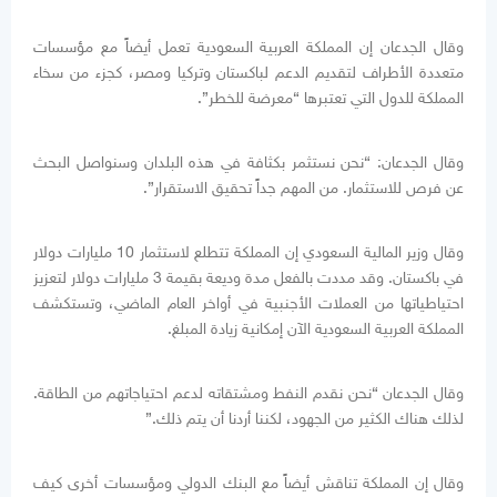
وقال الجدعان إن المملكة العربية السعودية تعمل أيضاً مع مؤسسات
متعددة الأطراف لتقديم الدعم لباكستان وتركيا ومصر، كجزء من سخاء
المملكة للدول التي تعتبرها “معرضة للخطر”.
وقال الجدعان: “نحن نستثمر بكثافة في هذه البلدان وسنواصل البحث
عن فرص للاستثمار. من المهم جداً تحقيق الاستقرار”.
وقال وزير المالية السعودي إن المملكة تتطلع لاستثمار 10 مليارات دولار
في باكستان. وقد مددت بالفعل مدة وديعة بقيمة 3 مليارات دولار لتعزيز
احتياطياتها من العملات الأجنبية في أواخر العام الماضي، وتستكشف
المملكة العربية السعودية الآن إمكانية زيادة المبلغ.
وقال الجدعان “نحن نقدم النفط ومشتقاته لدعم احتياجاتهم من الطاقة.
لذلك هناك الكثير من الجهود، لكننا أردنا أن يتم ذلك.”
وقال إن المملكة تناقش أيضاً مع البنك الدولي ومؤسسات أخرى كيف