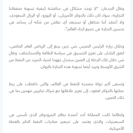
وقال الجدعان: “لا توجد مشاكل في مناقشة كيفية تسوية صفقاتنا
التجارية، سواء كان ذلك بالدولار الأمريكي، أو اليورو، أو الريال السعودي،
ولا أعتقد أننا نتجاهل أو نستبعد أي نقاش من شأنه أن يساعد في
تحسين التجارة في جميع أنحاء العالم”.
وخلال زيارة الرئيس الصيني شي جين بينغ إلى الرياض العام الماضي،
اتفق البلدان على تعزيز التنسيق في سياسة الطاقة والاستكشاف. وقال
شي خلال تلك الرحلة إن الصين ستبذل جهودا لشراء المزيد من النفط من
الشرق الأوسط وتريد أيضا تسوية هذه التجارة باليوان.
وتسعى أكبر دولة مصدرة للنفط في العالم، والتي حافظت على ربط
عملتها بالدولار لعقود، إلى تعزيز علاقاتها مع شركاء تجاريين مهمين بما في
ذلك الصين.
ولطالما كانت المملكة أحد أعمدة نظام البترودولار الذي تأسس في
السبعينيات والذي يعتمد على تسعير صادرات النفط الخام بالعملة
الأمريكية.