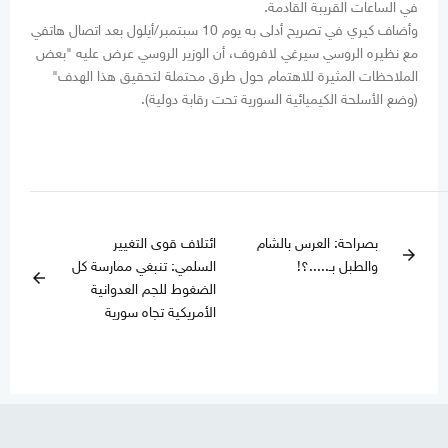
في الساعات القريبة القادمة.
وأضاف كيري في تصريح أدلى به يوم 10 سبتمبر/أيلول بعد اتصال هاتفي
مع نظيره الروسي سيرغي لافروف، أن الوزير الروسي عرض عليه "بعض
الملاحظات المثيرة للاهتمام حول طرق محتملة لتحقيق هذا الهدف"
(وضع الأسلحة الكيميائية السورية تحت رقابة دولية).
بصراحة: العرس بالشام
ائتلاف قوى التغيير
arrow_forward
والطبل بـ.....؟!
السلمي: تنبغي ممارسة كل
arrow_back
الضغوط للجم العدوانية
الأمريكية تجاه سورية