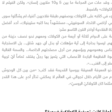
الفلاحين المعروفين ازدهاراً، وقد مات من المجاعة ما بين 5 و10 ملايين إنسان». ولكن الفيلم لا
لكولاك» بالضبط.
ضوء في كتابه على الكولاك بوصفهم طبقة فلاحيين أغنياء لم يشكّلوا سوى
 أراضي الاتحاد السوفييتي، مستشهداً بما كتبه ستيبنياك، أحد أفضل
ة الفلاحية أواخر القرن التاسع عشر:
 على الدوام ثلاثة أو أربعة من الكولاك ومعهم نحو نصف دزينة من
. ليسوا بحاجة إلى أية مؤهلات أو بذل أي جهد شاق... بل الاستجابة
الناس وهمومهم وبؤسهم من أجل مصلحتهم الخاصة... والسمة الغالبة
لفظيعة الباردة الأعصاب التي يتميز بها رجلٌ يفتقد تماماً أيّ تربية
 إلى الغنى...».
 ذو المعرفة العميقة بروسيا القديمة فقد كتب: «من بين كل الوحوش
وم من الأيام خلال تجوالي في العالَم لا يمكنني تذكّر أحدٍ على هذا القدر
لما كان الكولاكيّ الروسيّ».
لماذا كانت تصفية الكولاكية ضرورة؟