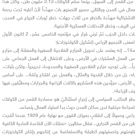
الاشتراكية 0.57 مليون طن من القمح إلى السوق، بينما سلّم الكولاك 2.13 مليون طن، وكان هذا
عمال في المدن وبالتالي مصير التصنيع بات مهدَّداً لأنّ أغلبه تحت رحمة
الاشتراكية مهدَّدة بالخطر من ثلاث جهات: خطر ثورات الجياع في المدن،
 الريف، وخطر التدخلات العسكرية الأجنبية.
ولذلك وبعد نقاشات وخلافات داخل الحزب تمّ تبني قرار في مؤتمره الخامس عشر، 2 كانون الأول
ة؟... إنه يعتمد على تحويل المزارع الفلاحية الصغيرة والمفتتة إلى مزارع
 العمل المشترك في الأرض، وعلى الانتقال إلى العمل الجماعي على
ً... على توحيد مزارع الفلاحين الصغيرة والمحدودة، تدريجياً، ولكن بثبات،
ه، بل من خلال القدوة والمثال، والعمل عن اقتناع وثقة... على أساس
لأرض، مزوِّدين هذه المشاريع بالآلات الزراعية والجرارات ومطبِّقين فيها
ف الزراعة».
كانون الثاني 1928 اضطر المكتب السياسي إلى إجراءٍ استثنائيّ هو مصادرة القمح من الكولاك
 لمجاعة مرتقبة لدى سكان المدن حيث بدأ استياء العمال يتصاعد.
وتمّ تسريع نشاط التجميع الزراعي وصولاً إلى انقلابٍ بميزان القوى مع نهاية عام 1929 عندما أنتجت
تعاونية 2.2 مليون طن من القمح التجاري، فقال ستالين: «نمتلك الآن القاعدة المادية الكافية
ومتهم وتصفيتهم كطبقة والاستعاضة عن إنتاجهم بإنتاج الكولخوزات