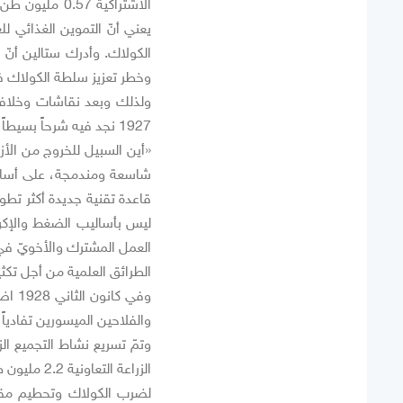
يعني أنّ التموين الغذائي لل
الكولاك. وأدرك ستالين أنّ 
وخطر تعزيز سلطة الكولاك في
1927 نجد فيه شرحاً بسيطاً لمعنى التجميع الزراعي (تشكيل الكولخوزات):
«أين السبيل للخروج من الأزم
شاسعة ومندمجة، على أساس
قاعدة تقنية جديدة أكثر تطورا
ليس بأساليب الضغط والإكرا
العمل المشترك والأخويّ في ا
الطرائق العلمية من أجل تكثي
وفي 
والفلاحين الميسورين تفادياً
الزراعة ال
لضرب الكولاك وتحطيم مقا