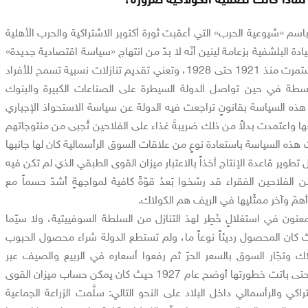
 باسم «شيوعية الحرب» التي أعقبت ثورة أكتوبر الاشتراكية والحرب الأهلية
192)، رأت القيادة البلشفية بزعامة لينين أنّه لا بدّ من انتهاج «سياسة اقتصادية جديدة»
عرفت اختصاراً بـ«النيب»، استمرت منذ 1921 حتى 1928، وتعني تقديم تنازلات نسبية تسمح للأفراد
طة في حين تواصل الدولة السيطرة على الصناعات الكبيرة والبنوك
ّت هذه السياسة بقانونٍ تراجعت فيه الدولة عن سياسة الاستحواذ الإجباري
 واعتمدت بدلاً من ذلك ضريبةَ غذاء على الفلاحين تُجبى من منتوجاتهم
 هذه السياسة باستعادة نوعٍ من علاقات السوق الرأسمالية كان لها جانبها
جل تطوير قاعدة الإنتاج أخذاً بالاعتبار ميزان القوى الطبقي الذي لم تكن فيه
 الفلاحين الفقراء قد رسّخوا بَعدُ قوّةً كافية لمواجهةٍ أشدّ حسماً مع
 أهمّ وآخر ممثّليها في الريف هم الكولاك.
ُمعنون في استغلالٍ خَطِر لهذ التنازل من السلطة السوفييتية، ولا سيّما
راً من خريف 1924 حيث كان المحصول رديئاً نوعاً ما، ولم تستطع الدولة شراء محصول الحبوب
اك وتجّار السوق بالسعر الحرّ ثم رفعوا أسعاره في الربيع والصيف عبر
المضاربة. وتفاقمت الأزمة حتى باتت خطورتها أوضح عام 1927 حيث كان يمكن حساب ميزان القوى
اكي والرأسمالي داخل البلاد على النحو التالي: سلَّمت الزراعة الجماعية