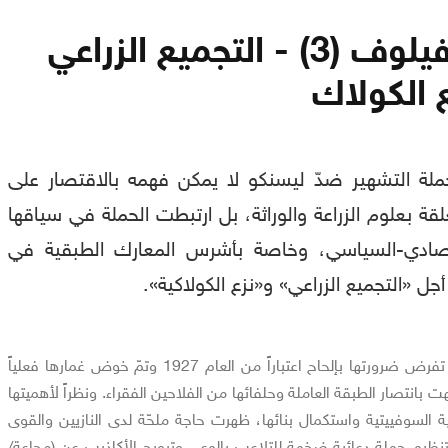
ليسنكو وفافيلوف (3) - التجميع الزراعي
 الكولاك
 حملة التشهير ضدّ ليسنكو لا يمكن فهمه بالاقتصار على
قة بعلوم الزراعة والوراثة، بل ارتبطت الحملة في سياقها
قتصادي-السياسي، وخاصة بأشرس المعارك الطبقية في
ل «التجميع الزراعي» و«نزع الكولاكية».
بدأت هذه المعركة الطبقية تفرض ضرورتها بإلحاح اعتباراً من العام 1927 وتمّ خوض غمارها فعلياً
1 حتى 1936، وانتهت بانتصار الطبقة العاملة وحلفائها من الفلاحين الفقراء. ونظراً لأهميتها
كية السوفييتية واستكمال بنائها، ظهرت حاجة ملحّة لدى النازيين والقوى
ى تنظيم حملة دعائية ضخمة للتلاعب بالوعي وترويج الأكاذيب عن (مجاعة/