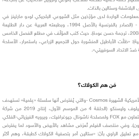
 البلاشفة وستالين بالذات.
لمعلومات الواردة لدى مؤرّخين مثل الشيوعي البلجيكي لودو مارتينز في
كتابه «ستالين نظرة أخرى» - (الصادر بالفرنسية بالأصل 1994، وبطبعته العربية عن دار الطليعة
الجديدة بدمشق، ط2 عام 2003، ترجمة حسن عودة). حيث كتب المؤلّف في مطلع الفصل الخامس
ية): «ظلّت الأباطيل المنشورة حول التجميع الزراعي، باستمرار، الأسلحة
دّ الاتحاد السوفييتي».
مَن هم الكولاك؟
يتناول أحد أفلام السلسلة الأمريكية الشهيرة Cosmos -والتي يُفترض أنها سلسلة «عِلمية» تستهدف
جمهوراً واسعاً- قضية فافيلوف وليسنكو (الحلقة 4 من الموسم الأول، إنتاج 2019 من شركة
Possible Worlds LLC بالتعاون مع FOX ولمصلحة ناشونال جيوغرافيك، ويرويه الفيزيائي-الفلكي
ون). وفي منتصف الفيلم تُعرَض مشاهد بالأبيض والأسود لما يفترض
 مع تعليق الراوي بأنّ: «ستالين أمر بتصفية الكولاك كطبقة، وهم أكثر