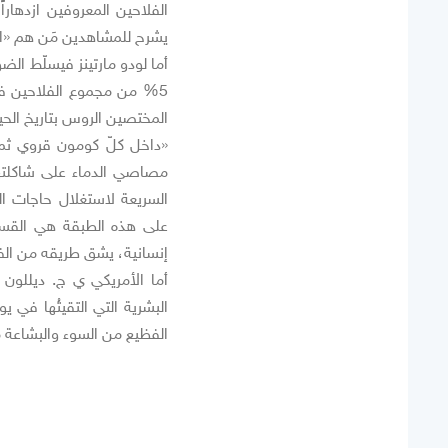
يشرح للمشاهدين مَن هم «ا
أما لودو مارتينز فيسلّط ال
5% من مجموع الفلاحين في
المختصين الروس بتاريخ الحيا
«داخل كلّ كومون قروي ثمة
مصاصي الدماء على شاكلتهم
السريعة لاستغلال حاجات 
على هذه الطبقة هي القسوة ا
إنسانية، يشق طريقه من الفقر
أما الأمريكي ي ج. ديللون
البشرية التي التقيتُها في ي
الفظيع من السوء والبشاعة مث