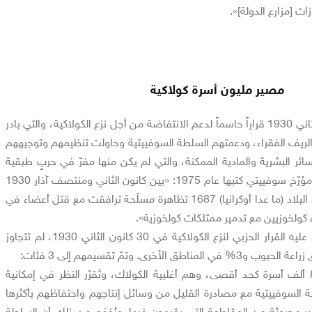
ات [مزارع الدولة]».
مصير مليون أسرة كولاكية
اتخذ الحزب في 30 كانون الثاني 1930 قراراً حاسماً لدعم الانتفاضة من أجل نزع الكولاكية، والتي بادر
و الريف الفقراء، ودعمتهم السلطة السوفييتية وحاولت تنظيمهم وتوجيههم
ائر البشرية والمادية الممكنة، والتي لم يكن منها مفرّ في حربٍ طبقية
طاحنة كتلك. وحسب رواية مؤرّخ سوفييتي كتبها عام 1975: «بين كانون الثاني ومنتصف آذار 1930
نظّم الكولاك في سائر أرجاء البلاد (ما عدا أوكرانيا) 1687 تظاهرة مسلّحة ترافقت مع قتل أعضاء في
كولخوزيين مع تدمير ممتلكات كولخوزية».
بحسب الإحصاء الذي اعتمد عليه القرار الحزبي لنزع الكولاكية في 30 كانون الثاني 1930، لم تتجاوز
الفئة الثالثة، وقدّروا بـ 852 ألف أسرة كحد أقصى، وهم أغلبية الكولاك، وتَقرّر النظر في إمكانية
السوفييتية مع مصادرة القليل من وسائل إنتاجهم واحتفاظهم بأكثرها
ر محروثة من المقاطعة التي يقيمون فيها. ويُفهَم من ذلك أن السلطة