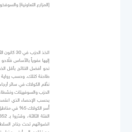
[المزارع التعاونية] والسوفخوز
إليها عفوياً بالأساس فلّاح
نحو أفضل النتائج بأقل الخس
الحزب والسوفييتات ونشطاء 
أُسر الكولاك 5% في مناطق زراعة الحبوب و3% في المناطق الأخرى. وتمّ تقسيمهم إلى 3 فئات:
انضوائهم تحت جناح السلطة 
مع نقلهم إلى أرض عذراء غي