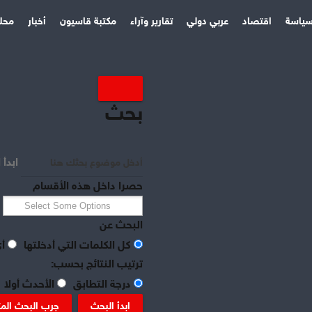
ياسة
اقتصاد
عربي دولي
تقارير وآراء
مكتبة قاسيون
أخبار
محل
بحث
ابدأ 
حصرا داخل هذه الأقسام
البحث عن
كل الكلمات التي أدخلتها
أي
ترتيب النتائج بحسب:
درجة التطابق
الأحدث أولا
ابدأ البحث
جرب البحث الم