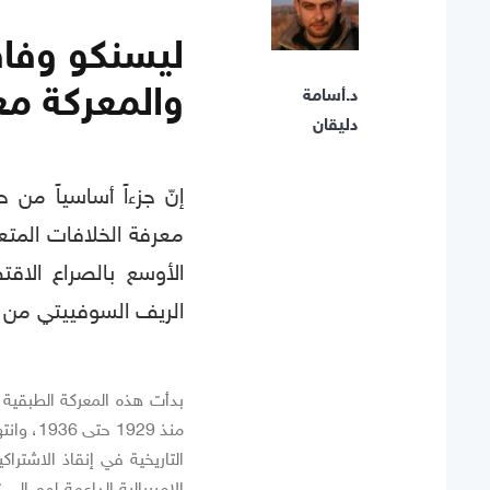
والمعركة مع
د.أسامة
دليقان
إنّ جزءاً أساسياً من
معرفة الخلافات المتعل
الأوسع بالصراع الا
الريف السوفييتي من أج
منذ 929
التاريخية في إنقاذ الاشترا
الإمبريالية الداعمة لهم إل