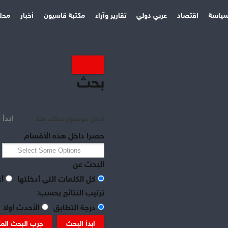
ياسة
اقتصاد
عربي دولي
تقارير وآراء
مكتبة قاسيون
أخبار
محل
بحث
ابدأ 
حصرا داخل هذه الأقسام
البحث عن
كل الكلمات التي أدخلتها
أي
ترتيب النتائج بحسب:
درجة التطابق
الأحدث أولا
ابدأ البحث
جرب البحث الم