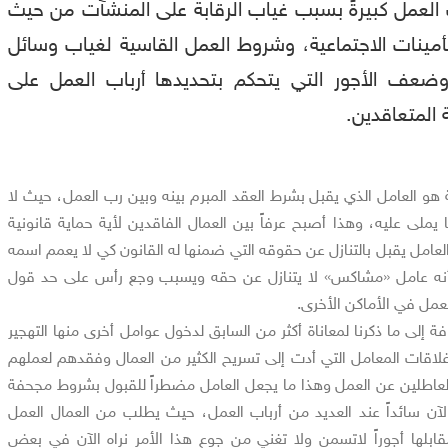
 العمل كبيرةً بسبب غياب الرقابة على المنشآت من حيث
مينات الاجتماعية، وشروط العمل القاسية لغياب وسائل
وضعف الأجور التي يتحكم بتحديدها أرباب العمل على
المتعاقدين.
هو العامل الذي يقبل بشرط العقد المبرم بينه وبين رب العمل، حيث لا
يملى عليه، وهذا أصبح عرفاً بين العمال الفاقدين لأية حماية قانونية
العامل يقبل بالتنازل عن حقوقه التي ضمنها له القانون كي لا يعمم اسمه
 بأنه عامل «مشاكس» لا يتنازل عن حقه ويسبب وجع رأس على حد قول
عمل في الأماكن الأخرى.
ة إلى ما ذكرنا لمعاناة أكثر من السابق لدخول عوامل أخرى منها التهجير
إغلاقات المعامل التي أدت إلى تسريح الكثير من العمال وفقدهم لعملهم
لعاطلين عن العمل وهذا ما يجعل العامل مضطراً للقبول بشروط مجحفة
لآن سائداً عند العديد من أرباب العمل، حيث يطلب من العمال العمل
بلها أجوراً لاتسمن ولا تغني من جوع هذا الأمر نراه الآن في بعض