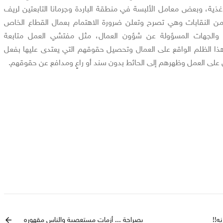
غذية، وبعض معامل الألبسة في منطقة الباردة وجرمانا التابعتين لريف
ن النقابات وهي تصرح وتعلن ضرورة الاهتمام بعمال القطاع الخاص
ت والجهات المسؤولة عن شؤون العمال، مثل مفتشي العمل متابعة
هذا الظلم الواقع على العمال وتحصيل حقوقهم التي يعتدى عليها بفعل
مال على العمل وظهرهم إلى الحائط بدون سند أو راعٍ ومدافع عن حقوقهم.
ه!!
بصراحة ... أزمات مستعصية والناس مقهوره
arrow_back