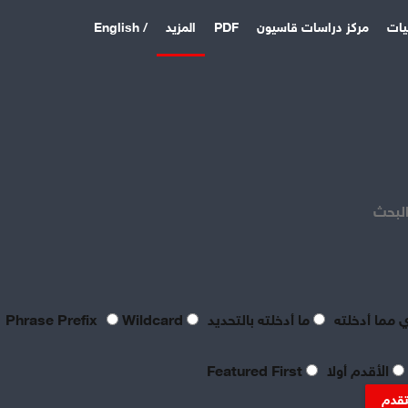
يات
مركز دراسات قاسيون
PDF
المزيد
/ English
اخر المقالات
منذ 3 أيام
بصراحة مطالب العمال بالعدالة
اليوم لا تتعدى الحد الأدنى
البحث
للحياة
منذ 3 أيام
تعقيبٌ عمالي على طروحات
الصناعي نور الدين سمحا حول
واقع الصناعة النسيجية
 مما أدخلته
ما أدخلته بالتحديد
Phrase Prefix
Wildcard
السورية: «عن جد نزعتا»
منذ 3 أيام
الأقدم أولا
Featured First
تنظيم العمال: ضرورة
موضوعية للدفاع عن الحقوق
تقدم