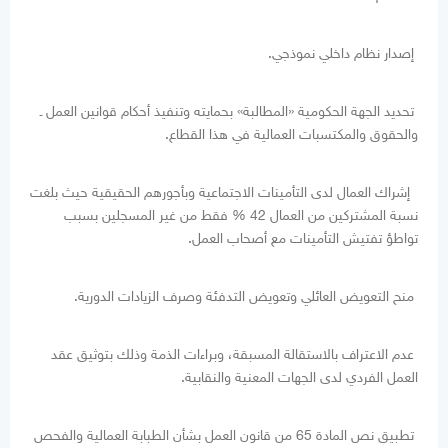
إصدار نظام داخلي نموذجي.
تحديد الجهة الحكومية «المطالبة» بحمايته وتنفيذ أحكام قوانين العمل ـ
والحقوق والمكتسبات العمالية في هذا القطاع.
إشراك العمال لدى التأمينات الاجتماعية وبأجورهم الحقيقية حيث بلغت
نسبة المشتركين من العمال 42 % فقط من غير المسجلين بسبب
تواطؤ تفتيش التأمينات مع أصحاب العمل.
منح التعويض العائلي وتعويض التدفئة وصرف الزيادات الدورية.
عدم الاعتراف بالاستقالة المسبقة، وبراءات الذمة وذلك بتوثيق عقد
العمل الفردي لدى الجهات المعنية والنقابية.
تطبيق نص المادة 65 من قانون العمل بشأن الطبابة العمالية والفحص