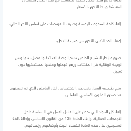
الدولة ورفع الحد الأدنى للأجور ليتناسب مع الحد الأدنى لمستوى
المعيشة وربط الأجور بالأسعار.
إلغاء كافة السقوف الرقمية وصرف التعويضات على أساس الأجر الحالي.
إعفاء الحد الأدنى للأجور من ضريبة الدخل.
ضرورة إنجاز التشريع الخاص بمنح الوجبة الغذائية والفصل بينها وبين
الوجبة الوقائية في المنشآت ورفع قيمتها ومنحها لمستحقيها دون
تمييز.
منح طببيعة العمل وتعويض الاختصاص لكل العاملين الذي تم تعيينهم
بعد صدور القانون الأساسي للعاملين.
إلغاء كل المواد التي تحظر على العامل العمل في السياسة داخل
التجمعات العمالية، وإلغاء المادة 138 من القانون الأساسي وإحالة كافة
المسرحين على هذه المادة للقضاء للبت بأوضاعهم وإنصافهم.