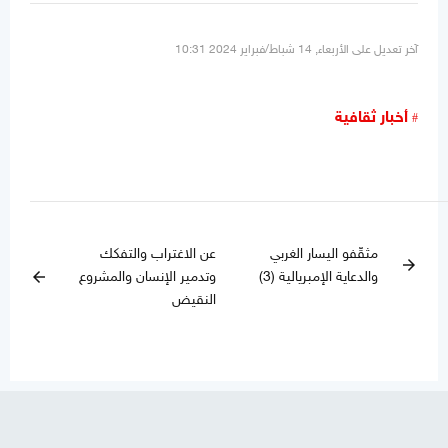
آخر تعديل على الأربعاء, 14 شباط/فبراير 2024 10:31
أخبار ثقافية
مثقّفو اليسار الغربي
عن الاغتراب والتفكك
arrow_forward
والدعاية الإمبريالية (3)
وتدمير الإنسان والمشروع
arrow_back
النقيض