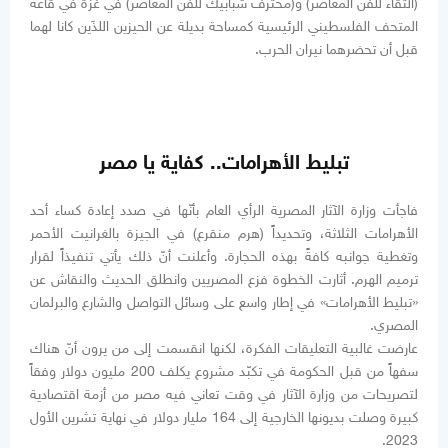
(التقاء للفن المعاصر) و(محترف شبابيك للفن المعاصر) في غزة في قاعة
المتحف الفلسطيني الرئيسية كمساحة بديلة عن الحيزين اللذَين كانا لهما
قبل أن تحضرهما نيران الحرب.
تبليط الأهرامات.. كفاية يا مصر
فاجأت وزارة الآثار المصرية الرأي العام بأنّها في صدد إعادة كساء أحد
الأهرامات الثلاثة، وتحديداً (هرم منقرع) في الجيزة بالغرانيت الأحمر
وتغطية جوانبه كافةً بهذه الحجارة. وأعلنت أنّ ذلك يأتي تنفيذاً لقرار
ترميم الهرم. أثارت الخطوة فزع المصريين وانطلق الحديث والنقاش عن
«تبليط الأهرامات» في إطار واسع على وسائل التواصل والشارع والبرلمان
المصري.
عارضت غالبية التعليقات الفكرة، لكنها انقسمت إلى من يرون أنّ هناك
سفهاً من قبل الحكومة في تكبّد مشروع يكلف 200 مليون دولار وفقاً
لتصريحات من وزارة الآثار في وقت تعاني فيه مصر من أزمة اقتصادية
كبيرة وصلت بديونها الخارجية إلى 164 مليار دولار في نهاية تشرين الأول
2023.