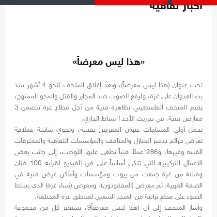
أخبار ثقافية
«هذا ليس معرضاً»
تحت عنوان (هذا ليس معرضاً)، وبعد إغلاق المتحف لنحو 4 أشهر منذ
بدء العدوان على غزة، ولرفع الصوت ضد المجازر والقتل والمحو الممنهج،
يقيم المتحف الفلسطيني تظاهرة فنية من أجل قطاع غزة تتضمن 3
معارض فنية، في بيرزيت الأحد1 شباط الجاري.
تحمل أولى المساحات عنوان المعرض نفسه، وتحوي شاشة عملاقة
تعرض جرائم تدمير المنازل والمتاحف والمؤسسات الثقافية والمحترفات
الفنية وغيرها، و286 عملاً فنياً تطغى عليها اللوحات، إلى جانب بعض
الأعمال التركيبية التي تتكئ أساساً على فن الفيديو لقرابة 100 فنان
وفنانة من غزة جمعت من بيوت ومؤسسات وأماكن عرض فنية في
الضفة الغربية. ثم معرض (المفقودون)، ومعرض (نساء غزة) الذي يسلط
الضوء على قطع تراثية من المنجز الشعبي لمناطق غزة المختلفة.
وأشار المتحف إلى أن (هذا ليس معرضاً9، يستعير كل من مجموعة