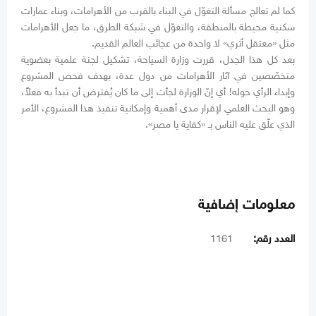
كما لم تعالج مسألة التغوّل في البناء بالقرب من الأهرامات، وبناء عمارات
سكنية محيطة بالمنطقة، والتغوّل في شبكة الطرق، ما جعل الأهرامات
مثل «معتقل أثري» لا واحدة من عجائب العالم القديم.
بعد كل هذا الجدل، قررت وزارة السياحة، تشكيل لجنة علمية بعضوية
متخصّصين في آثار الأهرامات من دول عدة، بهدف فحص المشروع
وإبداء الرأي حوله! أي إنّ الوزارة لجأت إلى ما كان يُفترض أن تبدأ به فعلاً،
وهو البحث العلمي لإقرار مدى أهمية وإمكانية تنفيذ هذا المشروع، الأمر
الذي علّق عليه الناس بـ «كفاية يا مصر».
معلومات إضافية
العدد رقم:
1161