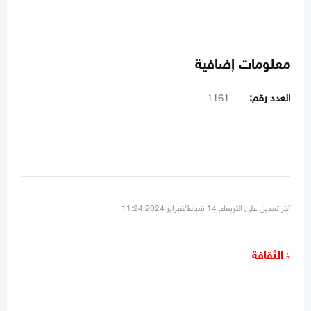
معلومات إضافية
العدد رقم:
1161
آخر تعديل على الأربعاء, 14 شباط/فبراير 2024 11:24
الثقافة