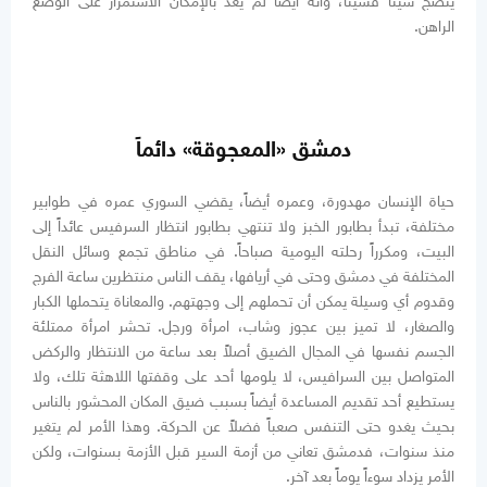
ينضج شيئاً فشيئاً، وأنه أيضاً لم يعد بالإمكان الاستمرار على الوضع
الراهن.
دمشق «المعجوقة» دائماً
حياة الإنسان مهدورة، وعمره أيضاً، يقضي السوري عمره في طوابير
مختلفة، تبدأ بطابور الخبز ولا تنتهي بطابور انتظار السرفيس عائداً إلى
البيت، ومكرراً رحلته اليومية صباحاً. في مناطق تجمع وسائل النقل
المختلفة في دمشق وحتى في أريافها، يقف الناس منتظرين ساعة الفرج
وقدوم أي وسيلة يمكن أن تحملهم إلى وجهتهم. والمعاناة يتحملها الكبار
والصغار، لا تميز بين عجوز وشاب، امرأة ورجل. تحشر امرأة ممتلئة
الجسم نفسها في المجال الضيق أصلاً بعد ساعة من الانتظار والركض
المتواصل بين السرافيس، لا يلومها أحد على وقفتها اللاهثة تلك، ولا
يستطيع أحد تقديم المساعدة أيضاً بسبب ضيق المكان المحشور بالناس
بحيث يغدو حتى التنفس صعباً فضلاً عن الحركة. وهذا الأمر لم يتغير
منذ سنوات، فدمشق تعاني من أزمة السير قبل الأزمة بسنوات، ولكن
الأمر يزداد سوءاً يوماً بعد آخر.