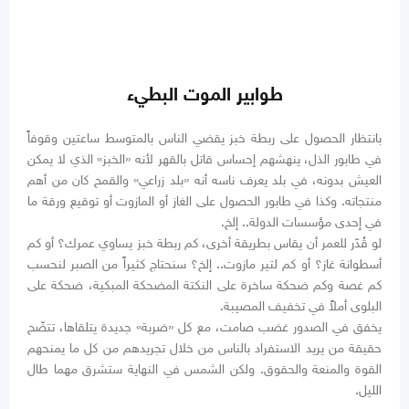
طوابير الموت البطيء
بانتظار الحصول على ربطة خبز يقضي الناس بالمتوسط ساعتين وقوفاً
في طابور الذل، ينهشهم إحساس قاتل بالقهر لأنه «الخبز» الذي لا يمكن
العيش بدونه، في بلد يعرف ناسه أنه «بلد زراعي» والقمح كان من أهم
منتجاته. وكذا في طابور الحصول على الغاز أو المازوت أو توقيع ورقة ما
في إحدى مؤسسات الدولة.. إلخ.
لو قُدّر للعمر أن يقاس بطريقة أخرى، كم ربطة خبز يساوي عمرك؟ أو كم
أسطوانة غاز؟ أو كم لتير مازوت.. إلخ؟ سنحتاج كثيراً من الصبر لنحسب
كم غصة وكم ضحكة ساخرة على النكتة المضحكة المبكية، ضحكة على
البلوى أملاً في تخفيف المصيبة.
يخفق في الصدور غضب صامت، مع كل «ضربة» جديدة يتلقاها، تتضّح
حقيقة من يريد الاستفراد بالناس من خلال تجريدهم من كل ما يمنحهم
القوة والمنعة والحقوق. ولكن الشمس في النهاية ستشرق مهما طال
الليل.