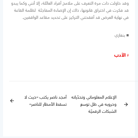
وقد حاولت ذات مرة التعرف على ملامح أفراد العائلة، إلا أنني وكما يبدو
قد فكرت في اختراق قانونها، ذاك إن الإضاءة المفاجئة لظلمة القاعة
في نهاية العرض قد أفقدتني التركيز على تحديد مقاعد الواقفين.
■ بنغازي
الأدب
الإعلام المعلوماتي وتحدّياته
أمجد ناصر يكتب «حيث لا
arrow_back
وحروبه في ظل توسع
تسقط الأمطار للناصر»
arrow_forward
الشبكات الرقميّة