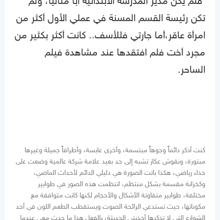
فلم يكن مدير المدرسة الابتدائية أباً مثالياً، ولم
تكن رئيسة القسم المسنة في عملي الأول أكثر من
امرأة عاقر،أما جارتي فللأسف.. كانت أكثر بكثير من
مجرد أخت فلم افتقدها عند مشاهدة فيلم
الساحر.
كنت أذكر دائماً وجوهاً مبتسمة، وأخرى عابسة، وأطرافاً جميلة وغيرها
مبتورة، ونقوش عكاز تشبه إلى حد بعيد علامة شركة عالمية وضعت على
حذاء رياضي، هكذا باتت الصورة هي دليلي الدائم لأحداث الماضي،
وكخزانة مقسمة بشكل منتظم، انتظمت هذه الصور في طوابير
مختلفة، طوابير متفاوتة الأشكال والأحجام لكنها كانت متوافقة مع
مكوناتها، حيث تستدعي الرائحة الصوت ويستقطب الطعم اللون في أحد
الشوارع التي لا تذكرها أحذيتي الحديثة، بالفعل هذا ما حدث معي عندما