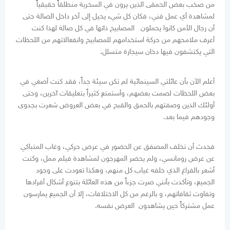
من صخب بعض الحمقى الذين يرون في السخرية منطلقاً حقيقياً
لمشاهدة أي عمل فني، فكان كل شيء يحيل إلى أخر داخل الصالة حتى
أن رجال الأمن كانوا يحملون المصابيح ذاتها في كل صالة لهذا كنت
أعرف ملامحهم من حركة استخدامهم للمصابيح وانفعالاتهم من اللحظات
التي يكتشفون فيها دخان سيجارة متسلل.
أعلم الآن بأن عائلتي السينمائية لم تكن سيئة جداً، فقد كنت أصغي في
بعض اللحظات لصمت بعضهم، وأستمتع كثيراً بتعليقات آخرين، وحتى
أولئك الذين وصفتهم بالحمق والقبح في بعض العروض شعرت بجدوى
وجودهم فيما بعد.
فحدث أن تخلف المصفق عن الحضور في عرض حركي، وغاب المتباكي
عن عرض رومانسي، ولم يحضر المهرجون لمشاهدة فيلم ممل، وكنت
أشعر بالفراغ الذي خلفه غياب كل منهم، وهكذا تعودت على وجود
الجميع، وتأكدت بأنني صرت جزءاً من هذه العائلة بتنوع أشكال أفرادها
وتفاوت ثقافاتهم، و بالرغم من كل الاختلافات، إلا أن الجميع يمارسون
عمل مشتركاً حين يشاهدون العرض نفسه.