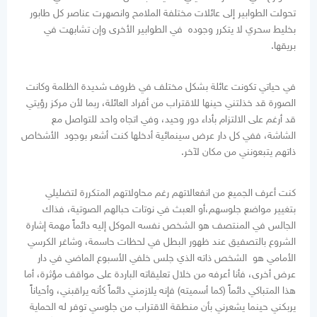
تحولت الطوابير إلى عائلات مختلفة الملامح وانصهرت عناصر كل طابور
بخليط سحري لا يتكرر وجوده في الطوابير الأخرى وإن تشابهت في
بريقها.
في حياتي تكونت عائلة بشكل مختلف في ظروف شديدة الظلمة وكانت
الصورة قد خذلتني حينها للاقتراب من أفراد العائلة، ربما لأن مركز رؤيتي
قد أرغم على الالتزام بأداء دور وحيد، وفي اتجاه واحد للتواصل مع
الشاشة، ففي كل دار عرض سينمائية أدخلها كنت أشعر بوجود الأشخاص
ذاتهم يتبعونني من مكان لآخر.
كنت أعرف الجميع من انفعالاتهم رغم محاولاتهم المتكررة لتضليلي
بتغيير مواضع جلوسهم،أو العبث في نوتات حبالهم الصوتية، فذاك
الجالس في المنتصف هو الشخص نفسه الموكل إليه دائماً مهمة إشارة
الشروع بالتصفيق عند ظهور البطل في لحظات حاسمة، وشاغر الكرسي
الأمامي هو الشخص ذاته الذي جلس خلفي الأسبوع الماضي في دار
عرض أخرى، فأنا أعرفه من خلال تعليقاته الباردة على مواقف مؤثرة، أما
هذا المتباكي دائماً (كما أسميته) فإنه يلازمني دائماً كأنه يراقبني، وأحياناً
يربكني حينما يشعرني بأن منطقة الاقتراب من جلوسي توفر له الحماية